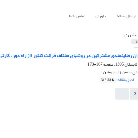
ارسال مقاله
داوران
تماس با ما
 شهری
2
ان رضایتمندی مشترکین در روشهای مختلف قرائت کنتور (از راه دور ، کارتی
167-173
دی، حسن زارعی متین
اصل مقاله
315.58 K
2