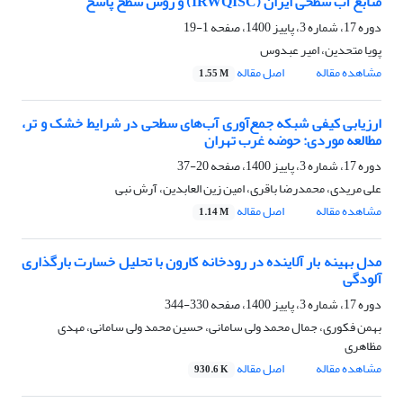
منابع آب سطحی ایران (IRWQISC) و روش سطح پاسخ
دوره 17، شماره 3، پاییز 1400، صفحه
1-19
پویا متحدین، امیر عبدوس
مشاهده مقاله
اصل مقاله
1.55 M
ارزیابی کیفی شبکه جمع‌آوری آب‌های سطحی در شرایط خشک و تر،
مطالعه موردی: حوضه غرب تهران
دوره 17، شماره 3، پاییز 1400، صفحه
20-37
علی مریدی، محمدرضا باقری، امین زین العابدین، آرش نبی
مشاهده مقاله
اصل مقاله
1.14 M
مدل بهینه بار آلاینده در رودخانه کارون با تحلیل خسارت بارگذاری
آلودگی
دوره 17، شماره 3، پاییز 1400، صفحه
330-344
بهمن فکوری، جمال محمد ولی سامانی، حسین محمد ولی سامانی، مهدی
مظاهری
مشاهده مقاله
اصل مقاله
930.6 K