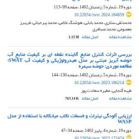
دوره 19، شماره 5، زمستان 1402، صفحه
99-113
10.22034/iwrr.2024.184659
محمدتقی ستاری، محمد بابایی، هوشنگ غلامی، محمد پیرحیاتی، فریبرز
معصومی، محمد مسافری
مشاهده مقاله
اصل مقاله
1.15 M
بررسی اثرات کنترل منابع آلاینده نقطه‎ ای بر کیفیت منابع آب
حوضه آبریز مبتنی بر مدل هیدرولوژیکی و کیفیت آب SWAT؛
مطالعه موردی: حوضه سیمره
دوره 19، شماره 5، زمستان 1402، صفحه
130-144
10.22034/iwrr.2023.186214
طیبه گنجایی، مطهره سعادت پور
مشاهده مقاله
اصل مقاله
763.14 K
ارزیابی آلودگی نیترات و فسفات تالاب میانکاله با استفاده از مدل
WASP
دوره 19، شماره 4، پاییز 1402، صفحه
34-47
10.22034/iwrr.2023.172474