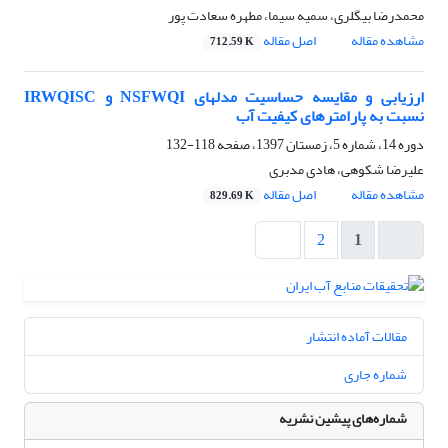
محمدرضا بیگلری، سمیه سیما، مطهره سعادت پور
مشاهده مقاله
اصل مقاله
712.59 K
ارزیابی و مقایسه حساسیت مدلهای NSFWQI و IRWQISC
نسبت به پارامترهای کیفیت آب
دوره 14، شماره 5، زمستان 1397، صفحه
118-132
علیرضا شکوهی، هادی مدبری
مشاهده مقاله
اصل مقاله
829.69 K
2
1
مقالات آماده انتشار
شماره جاری
شماره‌های پیشین نشریه