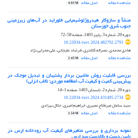
مشاهده مقاله
اصل مقاله
4.93 M
منشأ و سازوکار هیدروژئوشیمیایی فلوراید در آب‌های زیرزمینی
جنوب شرق خوزستان
دوره 20، شماره 3، پاییز 1403، صفحه
58-72
10.22034/iwrr.2024.482792.2793
هادی محمدی، نصراله کلانتری، فرشاد علیجانی، علی محرابی نژاد
مشاهده مقاله
اصل مقاله
2.43 M
بررسی قابلیت روش ماشین بردار پشتیبان و تبدیل موجک در
پیش‌بینی کمیت و کیفیت آب (مطالعه موردی: تالاب انزلی)
دوره 20، شماره 2، تابستان 1403، صفحه
1-14
10.22034/iwrr.2024.431495.2734
سید سامان میرفلاح نصیری، ابراهیم امیری، جلال بهزادی
مشاهده مقاله
اصل مقاله
1.54 M
نمونه‏ برداری و بررسی متغیرهای کیفیت آب رودخانه ارس در
پایین دست و بالادست سد ارس