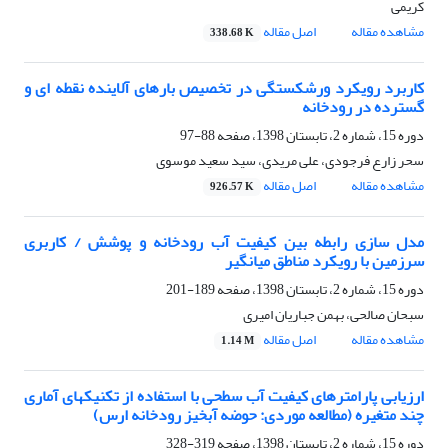
کریمی
مشاهده مقاله
اصل مقاله
338.68 K
کاربرد رویکرد ورشکستگی در تخصیص بارهای آلاینده نقطه ای و
گسترده در رودخانه
دوره 15، شماره 2، تابستان 1398، صفحه
88-97
سحر زارع فرجودی، علی مریدی، سید سعید موسوی
مشاهده مقاله
اصل مقاله
926.57 K
مدل سازی رابطه بین کیفیت آب رودخانه و پوشش / کاربری
سرزمین با رویکرد مناطق میانگیر
دوره 15، شماره 2، تابستان 1398، صفحه
189-201
سبحان صالحی، بهمن جباریان امیری
مشاهده مقاله
اصل مقاله
1.14 M
ارزیابی پارامترهای کیفیت آب سطحی با استفاده از تکنیکهای آماری
چند متغیره (مطالعه موردی: حوضه آبخیز رودخانه ارس)
دوره 15، شماره 2، تابستان 1398، صفحه
319-328