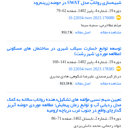
شبیه‌سازی رواناب مدل SWAT در حوضه زرینه‌رود
دوره 19، شماره 4، پاییز 1402، صفحه
62-79
10.22034/iwrr.2023.176080
میثم عطاخرمی، سمیه سیما
مشاهده مقاله
اصل مقاله
951.7 K
توسعه توابع خسارت‌ سیلاب شهری در ساختمان های مسکونی
(مطالعه موردی: شهر رشت)
دوره 19، شماره 4، پاییز 1402، صفحه
141-160
10.22034/iwrr.2023.178385
درناز کبیرصمدی، علیرضا شکوهی، هادی مدبری
مشاهده مقاله
اصل مقاله
923.59 K
تعیین سهم نسبی مؤلفه های تشکیل‌دهنده رواناب سالانه به کمک
مدل ردیابی آب و توابع زمان پیمایش: مطالعه موردی حوضه آبریز
گدارچای واقع در جنوب غرب دریاچه ارومیه
دوره 19، شماره 2، تابستان 1402، صفحه
71-86
جواد رحمانی، محمد دانش یزدی