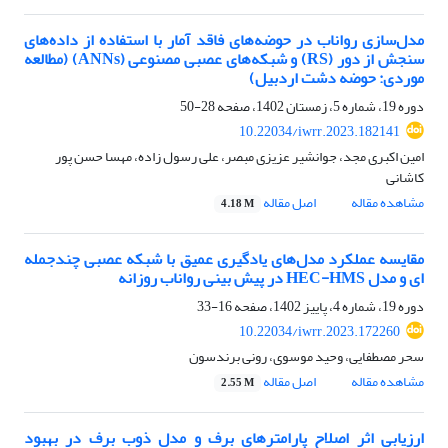
مدل‌سازی رواناب در حوضه‌های فاقد آمار با استفاده از داده‌های
سنجش از دور (RS) و شبکه‌های عصبی مصنوعی (ANNs) (مطالعه
موردی: حوضه دشت اردبیل)
دوره 19، شماره 5، زمستان 1402، صفحه
28-50
10.22034/iwrr.2023.182141
امین اکبری مجد، جوانشیر عزیزی مبصر، علی رسول زاده، مهسا حسن پور
کاشانی
مشاهده مقاله
اصل مقاله
4.18 M
مقایسه عملکرد مدل‌های یادگیری عمیق با شبکه عصبی چند‌جمله
ای و مدل HEC-HMS در پیش‎ بینی رواناب روزانه
دوره 19، شماره 4، پاییز 1402، صفحه
16-33
10.22034/iwrr.2023.172260
سحر مصطفایی، وحید موسوی، رونی برندسون
مشاهده مقاله
اصل مقاله
2.55 M
ارزیابی اثر اصلاح پارامترهای برف و مدل ذوب برف در بهبود