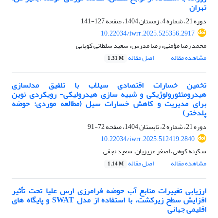
تهران
دوره 21، شماره 4، زمستان 1404، صفحه
127-141
10.22034/iwrr.2025.525356.2917
محمد رضا مؤمنی، رضا مدرس، سعید سلطانی کوپایی
مشاهده مقاله
اصل مقاله
1.31 M
تخمین خسارات اقتصادی سیلاب با تلفیق مدل‎سازی
هیدرومتئورولوژیکی و شبیه سازی هیدرولیکی- رویکردی نوین
برای مدیریت و کاهش خسارات سیل (مطالعه موردی: حوضه
پلدختر)
دوره 21، شماره 2، تابستان 1404، صفحه
72-91
10.22034/iwrr.2025.512419.2840
سکینه کوهی، اصغر عزیزیان، سعید نجفی
مشاهده مقاله
اصل مقاله
1.14 M
ارزیابی تغییرات منابع آب حوضه فرامرزی ارس علیا تحت تأثیر
افزایش سطح زیرکشت، با استفاده از مدل SWAT و پایگاه های
اقلیمی جهانی