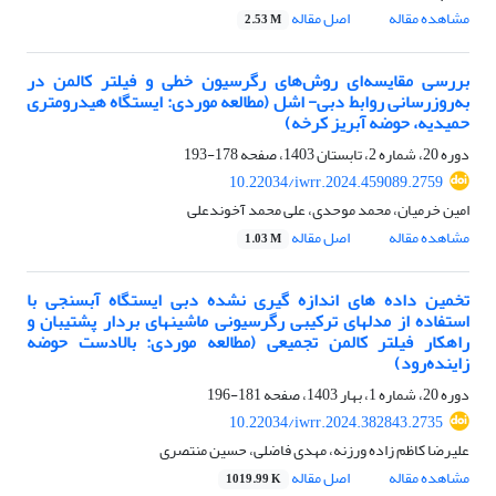
مشاهده مقاله
اصل مقاله
2.53 M
بررسی مقایسه‌ای روش‌های رگرسیون خطی و فیلتر کالمن در
به‌روزرسانی روابط دبی- اشل (مطالعه موردی: ایستگاه هیدرومتری
حمیدیه، حوضه آبریز کرخه)
دوره 20، شماره 2، تابستان 1403، صفحه
178-193
10.22034/iwrr.2024.459089.2759
امین خرمیان، محمد موحدی، علی محمد آخوندعلی
مشاهده مقاله
اصل مقاله
1.03 M
تخمین داده های اندازه گیری نشده دبی ایستگاه آب‎سنجی با
استفاده از مدل‎های ترکیبی رگرسیونی ماشین‎های بردار پشتیبان و
راهکار فیلتر کالمن تجمیعی (مطالعه موردی: بالادست حوضه
زاینده‌رود)
دوره 20، شماره 1، بهار 1403، صفحه
181-196
10.22034/iwrr.2024.382843.2735
علیرضا کاظم زاده ورزنه، مهدی فاضلی، حسین منتصری
مشاهده مقاله
اصل مقاله
1019.99 K