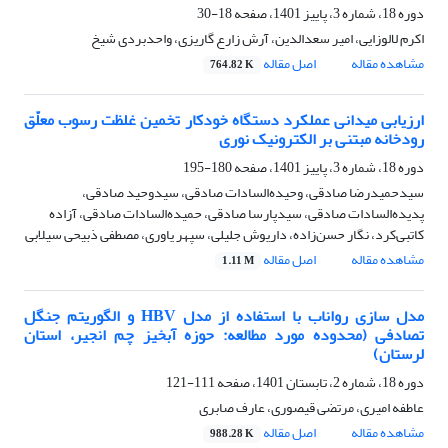
دوره 18، شماره 3، پاییز 1401، صفحه
18-30
اکرم لالوزایی، امیر سعدالدین، آرش زارع گاریزی، واحدبردی شیخ
مشاهده مقاله
اصل مقاله
764.82 K
ارزیابی میدانی عملکرد دستگاه خودکار تخمین غلظت رسوب معلّق
رودخانه مبتنی بر الکترونیک نوری
دوره 18، شماره 3، پاییز 1401، صفحه
180-195
سیدحمیدرضا صادقی، وحیده‌السادات صادقی، سیدوحید صادقی،
پدیده‌السادات صادقی، سیدپارسا صادقی، حمیده‌السادات صادقی، آزاده
کاتبی‌کرد، نگار حسن‌زاده، داریوش جلیلی، سپهر یاوری، مصطفی ذبیحی سیلابی
مشاهده مقاله
اصل مقاله
1.11 M
مدل سازی رواناب با استفاده از مدل HBV و الگوریتم جنگل
تصادفی (محدوده مورد مطالعه: حوزه آبخیز چم انجیر، استان
لرستان)
دوره 18، شماره 2، تابستان 1401، صفحه
111-121
عاطفه امیری، مرتضی قیصوری، عارف صابری
مشاهده مقاله
اصل مقاله
988.28 K