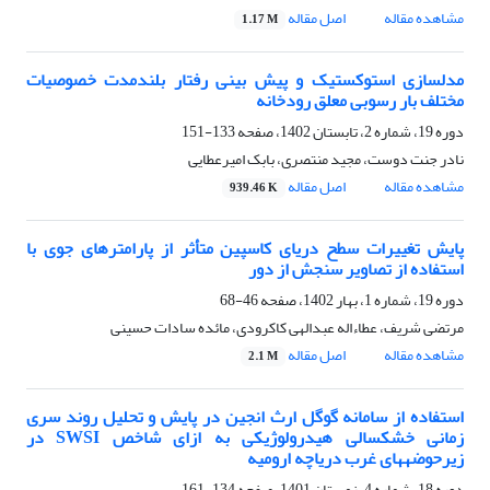
مشاهده مقاله
اصل مقاله
1.17 M
مدل‎سازی استوکستیک و پیش‏ بینی رفتار بلندمدت خصوصیات
مختلف بار رسوبی معلق رودخانه
دوره 19، شماره 2، تابستان 1402، صفحه
133-151
نادر جنت دوست، مجید منتصری، بابک امیرعطایی
مشاهده مقاله
اصل مقاله
939.46 K
پایش تغییرات سطح دریای کاسپین متأثر از پارامترهای جوی با
استفاده از تصاویر سنجش از دور
دوره 19، شماره 1، بهار 1402، صفحه
46-68
مرتضی شریف، عطاءاله عبدالهی کاکرودی، مائده سادات حسینی
مشاهده مقاله
اصل مقاله
2.1 M
استفاده از سامانه گوگل ارث انجین در پایش و تحلیل روند سری
زمانی خشکسالی هیدرولوژیکی به ازای شاخص SWSI در
زیرحوضه‎های غرب دریاچه ارومیه
دوره 18، شماره 4، زمستان 1401، صفحه
134-161