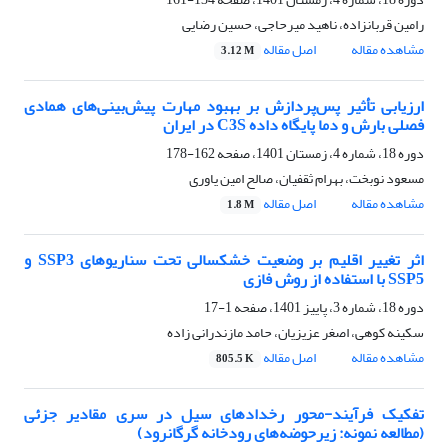
رامین قربانزاده، ناهید میرحاجی، حسین رضایی
مشاهده مقاله
اصل مقاله
3.12 M
ارزیابی تأثیر پس‌پردازش بر بهبود مهارت پیش‌بینی‌های همادی
فصلی بارش و دما پایگاه داده C3S در ایران
دوره 18، شماره 4، زمستان 1401، صفحه
162-178
مسعود نوبخت، بهرام ثقفیان، صالح امین یاوری
مشاهده مقاله
اصل مقاله
1.8 M
اثر تغییر اقلیم بر وضعیت خشکسالی تحت سناریوهای SSP3 و
SSP5 با استفاده از روش فازی
دوره 18، شماره 3، پاییز 1401، صفحه
1-17
سکینه کوهی، اصغر عزیزیان، حامد مازندرانی زاده
مشاهده مقاله
اصل مقاله
805.5 K
تفکیک فرآیند-محور رخدادهای سیل در سری مقادیر جزئی
(مطالعه نمونه: زیرحوضه‌های رودخانه گرگانرود)