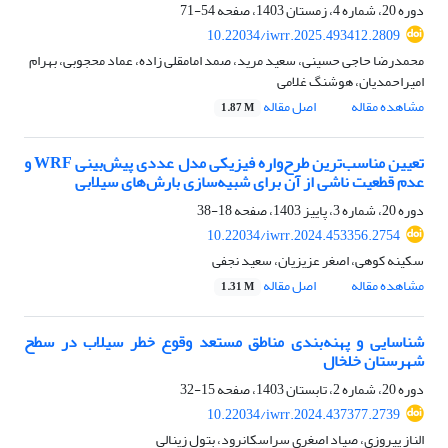
دوره 20، شماره 4، زمستان 1403، صفحه
54-71
10.22034/iwrr.2025.493412.2809
محمدرضا حاجی حسینی، سعید مرید، صمد امامقلی زاده، عماد محجوبی، بهرام
امیراحمدیان، هوشنگ غلامی
مشاهده مقاله
اصل مقاله
1.87 M
تعیین مناسب‌ترین طرح‌واره فیزیکی مدل عددی پیش‌بینی WRF و
عدم قطعیت ناشی از آن برای شبیه‌سازی بارش‌های سیلابی
دوره 20، شماره 3، پاییز 1403، صفحه
18-38
10.22034/iwrr.2024.453356.2754
سکینه کوهی، اصغر عزیزیان، سعید نجفی
مشاهده مقاله
اصل مقاله
1.31 M
شناسایی و پهنه‌بندی مناطق مستعد وقوع خطر سیلاب در سطح
شهرستان خلخال
دوره 20، شماره 2، تابستان 1403، صفحه
15-32
10.22034/iwrr.2024.437377.2739
الناز پیروزی، صیاد اصغری سراسکانرود، بتول زینالی