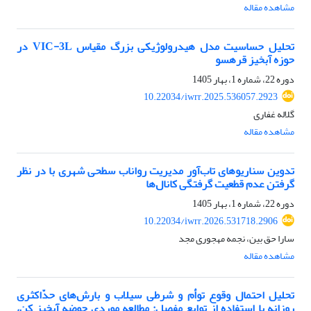
مشاهده مقاله
تحلیل حساسیت مدل هیدرولوژیکی بزرگ مقیاس VIC-3L در
حوزه آبخیز قره‏سو
دوره 22، شماره 1، بهار 1405
10.22034/iwrr.2025.536057.2923
گلاله غفاری
مشاهده مقاله
تدوین سناریوهای تاب‌آور مدیریت رواناب سطحی شهری با در نظر
گرفتن عدم قطعیت گرفتگی کانال‌ها
دوره 22، شماره 1، بهار 1405
10.22034/iwrr.2026.531718.2906
سارا حق بین، نجمه مهجوری مجد
مشاهده مقاله
تحلیل احتمال وقوع توأم و شرطی سیلاب و بارش‌های حدّاکثری
روزانه با استفاده از توابع مفصل: مطالعه موردی حوضه‌ آبخیز کن،