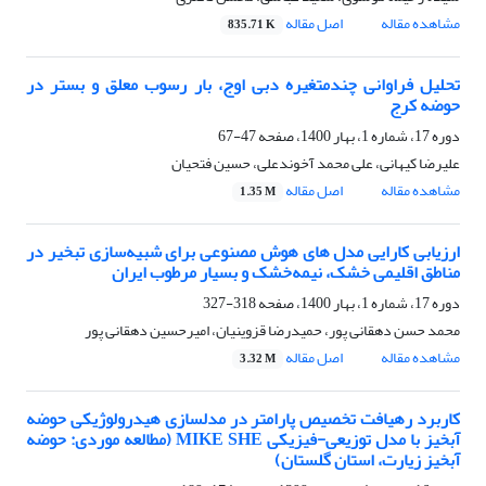
مشاهده مقاله
اصل مقاله
835.71 K
تحلیل فراوانی چندمتغیره دبی اوج، بار رسوب معلق و بستر در
حوضه کرج
دوره 17، شماره 1، بهار 1400، صفحه
47-67
علیرضا کیهانی، علی محمد آخوندعلی، حسین فتحیان
مشاهده مقاله
اصل مقاله
1.35 M
ارزیابی کارایی مدل های هوش مصنوعی برای شبیه‌سازی تبخیر در
مناطق اقلیمی خشک، نیمه‌خشک و بسیار مرطوب ایران
دوره 17، شماره 1، بهار 1400، صفحه
318-327
محمد حسن دهقانی پور، حمیدرضا قزوینیان، امیرحسین دهقانی پور
مشاهده مقاله
اصل مقاله
3.32 M
کاربرد رهیافت تخصیص پارامتر در مدلسازی هیدرولوژیکی حوضه
آبخیز با مدل توزیعی-فیزیکی MIKE SHE (مطالعه موردی: حوضه
آبخیز زیارت، استان گلستان)