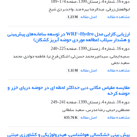
دوره 16، شماره 4، زمستان 1399، صفحه
174-189
ابوالفضل زرقی، عبدالرضا بهره مند، واحدبردی شیخ
مشاهده مقاله
اصل مقاله
1.23 M
ارزیابی کارایی مدل WRF-Hydro در توسعه سامانه‌های پیش‌بینی
و هشدار سیلاب (مطالعه موردی حوضه آبریز کشکان)
دوره 16، شماره 4، زمستان 1399، صفحه
225-240
سمیه ایمانی، سیدامیرمحمد حسن لی، اشکان فرخ نیا، فاطمه جوادی، محمد
سعید نجفی
مشاهده مقاله
اصل مقاله
1.11 M
مقایسه مقیاس مکانی دبی حداکثر لحظه ای در حوضه دریای خزر و
حوضه کرخه
دوره 16، شماره 4، زمستان 1399، صفحه
241-249
مصطفی رحیمی، رضا مدرس، سعید سلطانی
مشاهده مقاله
اصل مقاله
635.76 K
پیش بینی خشکسالی هواشناسی، هیدرولوژیکی و کشاورزی مبتنی