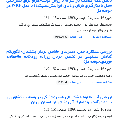
تحلیل عدم قطعیت پارامترها با روش مونت-کارلو برای پیش‌بینی
سیل با بکارگیری بارش و دمای هوا پیش‌بینی‌شده با مدل WRF در
حوضه دز
دوره 16، شماره 2، تابستان 1399، صفحه
115-131
محمدعلی مهرعلی پور، حسین فتحیان، علیرضا نیکبخت شهبازی، نرگس
ظهرابی، الهام مبارک حسن
مشاهده مقاله
اصل مقاله
960.26 K
بررسی عمکلرد مدل هیبریدی ماشین بردار پشتیبان-الگوریتم
گیاهان مصنوعی در تخمین جریان روزانه رودخانه ها(مطالعه
موردی:حوضه دز)
دوره 16، شماره 2، تابستان 1399، صفحه
132-149
رضا دهقانی، حسن ترابی پوده، حجت اله یونسی، بابک شاهی نژاد
مشاهده مقاله
اصل مقاله
2.35 M
ارزیابی آثار بالقوه خشکسالی هیدرولوژیکی بر وضعیت کشاورزی،
بازده درآمدی و مصارف آبی کشاورزان استان تهران
دوره 16، شماره 2، تابستان 1399، صفحه
151-163
ابوذر پرهیزکاری، غلامرضا یاوری، ابو الفضل محمودی، غلامرضا بخشی خانیکی