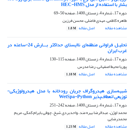
بشار با استفاده از مدل HEC-HMS
دوره 17، شماره 4، زمستان 1400، صفحه
50-69
طاهره کاظمی، مهدی فاضلی، محسن فرزین
مشاهده مقاله
اصل مقاله
1.8 M
تحلیـل فراوانی منطقه‌ای ناایستای حداکثر بـــارش 24-ساعته در
غرب ایران
دوره 17، شماره 4، زمستان 1400، صفحه
115-130
پوریا محیط اصفهانی، رضا مدرس
مشاهده مقاله
اصل مقاله
1.18 M
شبیه‌سازی هیدروگراف جریان رودخانه با مدل هیدرولوژیکی-
توزیعی انعطاف‌پذیر WetSpa-Python
دوره 17، شماره 4، زمستان 1400، صفحه
242-251
محمد اوژن، عبدالرضا بهره مند، واحدبردی شیخ، چوقی بایرام کمکی، مریم
محمدرضایی
مشاهده مقاله
اصل مقاله
1.23 M