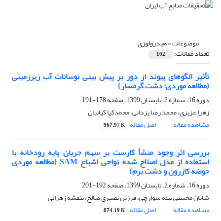
موضوعات =
هیدرولوژی
تعداد مقالات:
102
تأثیر الگوهای پیوند از دور بر پیش بینی نوسانات آب زیرزمینی
(مطالعه موردی: دشت گرمسار)
دوره 16، شماره 2، تابستان 1399، صفحه
178-191
زهرا عزیزی، محمد رضا یزدانی، محمدکیا کیانیان
مشاهده مقاله
اصل مقاله
967.97 K
بررسی اثر وجود منشأ کارست بر سهم جریان پایه رودخانه با
استفاده از مدل اصلاح شده نواحی اشباع SAM (مطالعه موردی
حوضه کازرون و دشت برم)
دوره 16، شماره 2، تابستان 1399، صفحه
192-201
شایان محسنی بیله سوارچی، فرزین نصیری صالح، بنفشه زهرائی
مشاهده مقاله
اصل مقاله
874.19 K