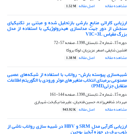
مشاهده مقاله
اصل مقاله
1.52 M
ارزیابی کارائی منابع بارشی بازتحلیل شده و مبتنی بر تکنیکهای
سنجش از دور جهت مدلسازی هیدرولوژیکی با استفاده از مدل
بزرگ مقیاس VIC-3L
دوره 15، شماره 2، تابستان 1398، صفحه
57-72
افشین شایقی، اصغر عزیزیان، لوکا بروکا
مشاهده مقاله
اصل مقاله
1.38 M
شبیه‌سازی پیوسته بارش- رواناب با استفاده از شبکه‌های عصبی
مصنوعی برمبنای انتخاب متغیرهای موثر ورودی با الگوریتم اطلاعات
متقابل جزئی(PMI)
دوره 15، شماره 2، تابستان 1398، صفحه
144-161
مهرداد شافعی‌زاده، حسین فتحیان، علیرضا نیکبخت شهبازی
مشاهده مقاله
اصل مقاله
943.92 K
ارزیابی کارآیی مدل SRM و HBV در شبیه سازی رواناب ناشی از
ذوب برف در حوزه آبخیز بوجین