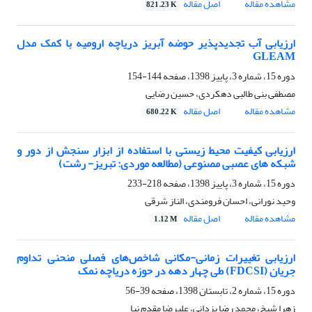
مشاهده مقاله
اصل مقاله
821.23 K
ارزیابی آب تجدیدپذیر حوضه آبریز دریاچه ارومیه با کمک مدل
GLEAM
دوره 15، شماره 3، پاییز 1398، صفحه
144-154
مصطفی بنی طالبی دهکردی، حسین رضایی
مشاهده مقاله
اصل مقاله
680.22 K
ارزیابی کیفیت محیط زیستی با استفاده از ابزار سنجش از دور و
شبکه های عصبی مصنوعی (مطالعه موردی: تبریز- رشت)
دوره 15، شماره 3، پاییز 1398، صفحه
218-233
وحید نورانی، احسان فرومندی، الناز شرقی
مشاهده مقاله
اصل مقاله
1.12 M
ارزیابی تغییرات زمانی-مکانی شاخص‌های فصلی منحنی تداوم
جریان (FDCSI) طی چهار دهه در حوزه دریاچه نمک
دوره 15، شماره 2، تابستان 1398، صفحه
39-56
زهرا شیخ، محمد رضا یزدانی، علیرضا مقدم نیا