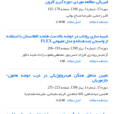
فیزیکی، مطالعه موردی :حوزه آبریز کارون
دوره 15، شماره 1، بهار 1398، صفحه
178-192
اکبر رحمتی، علیرضا مساح بوانی
مشاهده مقاله
اصل مقاله
1.78 M
شبیه سازی رواناب در حوضه بالادست هلمند افغانستان با استفاده
از واسنجی چندهدفه و مدل مفهومی FLEX
دوره 15، شماره 1، بهار 1398، صفحه
193-206
آرتمیس رودری، فرزاد حسن پور، مصطفی یعقوب زاده، مجید دلاور
مشاهده مقاله
اصل مقاله
1 M
تعیین مناطق همگن هیدرولوژیکی در غرب حوضه هامون-
جازموریان.
دوره 15، شماره 1، بهار 1398، صفحه
223-235
افشین جهانشاهی، کاکا شاهدی، کریم سلیمانی، علیرضا مقدم نیا
مشاهده مقاله
اصل مقاله
1.12 M