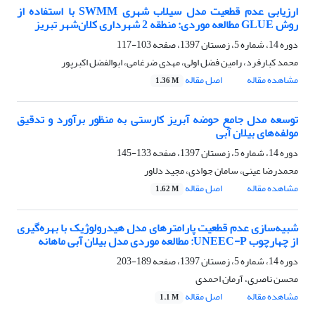
ارزیابی عدم قطعیت مدل سیلاب شهری SWMM با استفاده از
روش GLUE مطالعه موردی: منطقه 2 شهرداری کلان‌شهر تبریز
دوره 14، شماره 5، زمستان 1397، صفحه
103-117
محمد کبارفرد، رامین فضل اولی، مهدی ضرغامی، ابوالفضل اکبرپور
مشاهده مقاله
اصل مقاله
1.36 M
توسعه مدل جامع حوضه آبریز کارستی به منظور برآورد و تدقیق
مولفه‌های بیلان آبی
دوره 14، شماره 5، زمستان 1397، صفحه
133-145
محمدرضا عینی، سامان جوادی، مجید دلاور
مشاهده مقاله
اصل مقاله
1.62 M
شبیه‌سازی عدم قطعیت پارامترهای مدل هیدرولوژیک با بهره‌گیری
از چهارچوب UNEEC-P: مطالعه موردی مدل بیلان آبی ماهانه
دوره 14، شماره 5، زمستان 1397، صفحه
189-203
محسن ناصری، آرمان احمدی
مشاهده مقاله
اصل مقاله
1.1 M