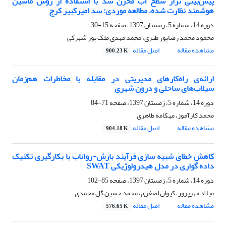
پیش‌بینی تراز سطح آب مخزن سد با استفاده از روش ماشین
هوشمند نظارت شده، مطالعه موردی: سد امیرکبیر کرج
دوره 14، شماره 5، زمستان 1397، صفحه
15-30
محمود محمد رضاپور طبری، محمد مهدی ملک پور شهرکی
مشاهده مقاله
اصل مقاله
900.23 K
ارائه‌ی راه‌کارهای مدیریتی در مقابله با مخاطرات هم‌زمان
سیلاب‌های ساحلی و درون شهری
دوره 14، شماره 5، زمستان 1397، صفحه
71-84
محمد کارآموز، مهکامه طاهری
مشاهده مقاله
اصل مقاله
904.18 K
کاهش خطای شبیه سازی فرآیند بارش-رواناب با بکارگیری تکنیک
داده گواری در مدل هیدرولوژیکی SWAT
دوره 14، شماره 5، زمستان 1397، صفحه
85-102
میلاد مهرپرور، کیوان اصغری، محمد حسبن گل محمدی
مشاهده مقاله
اصل مقاله
576.65 K