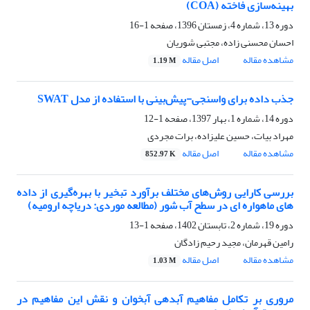
بهینه‌سازی فاخته (COA)
دوره 13، شماره 4، زمستان 1396، صفحه
1-16
احسان محسنی زاده، مجتبی شوریان
مشاهده مقاله
اصل مقاله
1.19 M
جذب داده برای واسنجی-پیش‌بینی با استفاده از مدل SWAT
دوره 14، شماره 1، بهار 1397، صفحه
1-12
مهراد بیات، حسین علیزاده، برات مجردی
مشاهده مقاله
اصل مقاله
852.97 K
بررسی کارایی روش‌های مختلف برآورد تبخیر با بهره‌گیری از داده
های ماهواره ای در سطح آب شور (مطالعه موردی: دریاچه ارومیه)
دوره 19، شماره 2، تابستان 1402، صفحه
1-13
رامین قهرمان، مجید رحیم زادگان
مشاهده مقاله
اصل مقاله
1.03 M
مروری بر تکامل مفاهیم آبدهی آبخوان و نقش این مفاهیم در