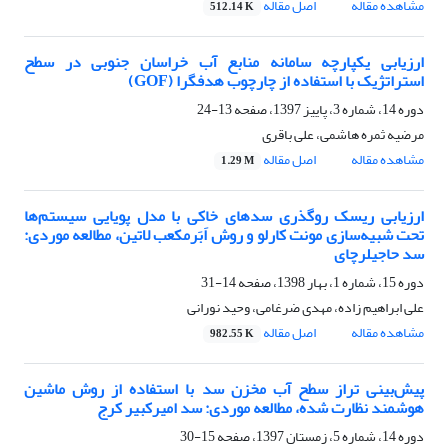
مشاهده مقاله
اصل مقاله
512.14 K
ارزیابی یکپارچه سامانه منابع آب خراسان جنوبی در سطح
استراتژیک با استفاده از چارچوب هدفگرا (GOF)
دوره 14، شماره 3، پاییز 1397، صفحه
13-24
مرضیه ثمره هاشمی، علی باقری
مشاهده مقاله
اصل مقاله
1.29 M
ارزیابی ریسک روگذری سدهای خاکی با مدل پویایی سیستم‌ها
تحت شبیه‌سازی مونت کارلو و روش اَبَرمکعب لاتین، مطالعه موردی:
سد حاجیلر‌چای
دوره 15، شماره 1، بهار 1398، صفحه
14-31
علی ابراهیم زاده، مهدی ضرغامی، وحید نورانی
مشاهده مقاله
اصل مقاله
982.55 K
پیش‌بینی تراز سطح آب مخزن سد با استفاده از روش ماشین
هوشمند نظارت شده، مطالعه موردی: سد امیرکبیر کرج
دوره 14، شماره 5، زمستان 1397، صفحه
15-30