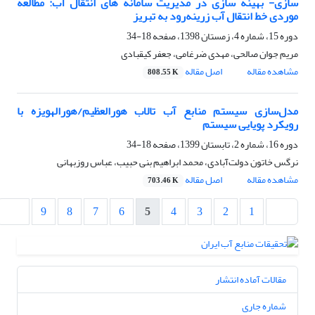
سازی- بهینه سازی در مدیریت سامانه های انتقال آب: مطالعه
موردی خط انتقال آب زرینه‌رود به تبریز
دوره 15، شماره 4، زمستان 1398، صفحه
18-34
مریم جوان صالحی، مهدی ضرغامی، جعفر کیقبادی
مشاهده مقاله
اصل مقاله
808.55 K
مدل‌سازی سیستم منابع آب تالاب هورالعظیم/هورالهویزه با
رویکرد پویایی سیستم
دوره 16، شماره 2، تابستان 1399، صفحه
18-34
نرگس خاتون دولت‌آبادی، محمد ابراهیم بنی حبیب، عباس روزبهانی
مشاهده مقاله
اصل مقاله
703.46 K
9
8
7
6
5
4
3
2
1
مقالات آماده انتشار
شماره جاری