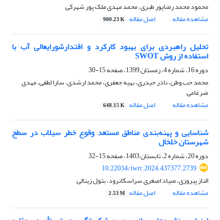
محمود محمد رضاپور طبری، محمد مهدی ملک پور شهرکی
مشاهده مقاله
اصل مقاله
900.23 K
تحلیل راهبردی برای بهبود کارکرد و اقتدارشورایعالی آب با
استفاده از روش SWOT
دوره 16، شماره 4، زمستان 1399، صفحه
15-30
محمد حب وطن، نادر حیدری، بهیه جعفری، محمد ارشدی، سارا لطفی، مهدی
ضرغامی
مشاهده مقاله
اصل مقاله
648.15 K
شناسایی و پهنه‌بندی مناطق مستعد وقوع خطر سیلاب در سطح
شهرستان خلخال
دوره 20، شماره 2، تابستان 1403، صفحه
15-32
10.22034/iwrr.2024.437377.2739
الناز پیروزی، صیاد اصغری سراسکانرود، بتول زینالی
مشاهده مقاله
اصل مقاله
2.53 M