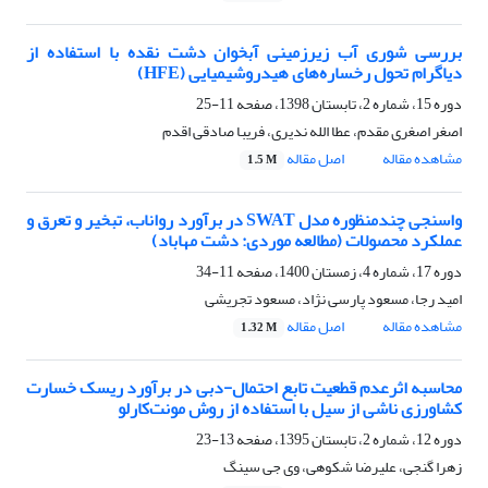
بررسی شوری آب زیرزمینی آبخوان دشت نقده با استفاده از
دیاگرام تحول رخساره‌های هیدروشیمیایی (HFE)
دوره 15، شماره 2، تابستان 1398، صفحه
11-25
اصغر اصغری مقدم، عطا الله ندیری، فریبا صادقی اقدم
مشاهده مقاله
اصل مقاله
1.5 M
واسنجی چندمنظوره مدل SWAT در برآورد رواناب، تبخیر و تعرق و
عملکرد محصولات (مطالعه موردی: دشت مهاباد)
دوره 17، شماره 4، زمستان 1400، صفحه
11-34
امید رجا، مسعود پارسی نژاد، مسعود تجریشی
مشاهده مقاله
اصل مقاله
1.32 M
محاسبه اثرعدم قطعیت تابع احتمال-دبی در برآورد ریسک خسارت
کشاورزی ناشی از سیل با استفاده از روش مونت‌کارلو
دوره 12، شماره 2، تابستان 1395، صفحه
13-23
زهرا گنجی، علیرضا شکوهی، وی جی سینگ