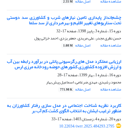
مشاهده مقاله
اصل مقاله
2.55 M
چشم‌انداز پایداری تامین نیازهای شرب و کشاورزی سد دوستی
تحت سناریوهای تغییر اقلیم و بهره‌برداری از سد سلما
دوره 15، شماره 3، پاییز 1398، صفحه
17-32
حسن نظری مجدر، علی مریدی، جعفر یزدی، احمد خزائی پول
مشاهده مقاله
اصل مقاله
1.08 M
ارزیابی عملکرد مدل های رگرسیونی پانلی در برآورد رابطه بین آب
و ارزش افزوده کشاورزی کشورهای حوضه رودخانه مرزی ارس
دوره 16، شماره 1، بهار 1399، صفحه
17-28
محمود رشیدی، مهدی ضرغامی، اسماعیل پیش بهار
مشاهده مقاله
اصل مقاله
771.98 K
کاربرد نظریه شناخت اجتماعی در مدل‏ سازی رفتار کشاورزان به
منظور ترغیب ایشان به انتخاب الگوی کشت کم آب بر
دوره 20، شماره 4، زمستان 1403، صفحه
17-33
10.22034/iwrr.2025.484293.2795