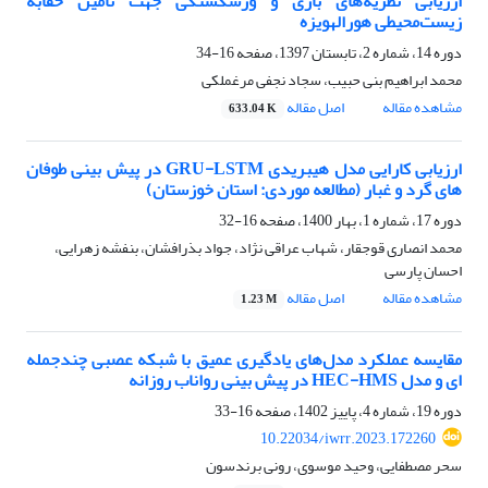
ارزیابی نظریه‌های ‌بازی و ورشکستگی جهت تأمین حقابه‌
زیست‌محیطی هورالهویزه
دوره 14، شماره 2، تابستان 1397، صفحه
16-34
محمد ابراهیم بنی حبیب، سجاد نجفی مرغملکی
مشاهده مقاله
اصل مقاله
633.04 K
ارزیابی کارایی مدل هیبریدی GRU-LSTM در پیش بینی طوفان
های گرد و غبار (مطالعه موردی: استان خوزستان)
دوره 17، شماره 1، بهار 1400، صفحه
16-32
محمد انصاری قوجقار، شهاب عراقی نژاد، جواد بذرافشان، بنفشه زهرایی،
احسان پارسی
مشاهده مقاله
اصل مقاله
1.23 M
مقایسه عملکرد مدل‌های یادگیری عمیق با شبکه عصبی چند‌جمله
ای و مدل HEC-HMS در پیش‎ بینی رواناب روزانه
دوره 19، شماره 4، پاییز 1402، صفحه
16-33
10.22034/iwrr.2023.172260
سحر مصطفایی، وحید موسوی، رونی برندسون