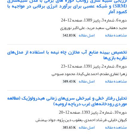
ارزیابی شبیه سازی رواناب حوزه های برفی با مدل شبیه‌سازی
(SRM) و شبکه عصبی برای برآورد انرژی برقابی در مواجهه با
کمبود آمار
دوره 6، شماره 3، پاییز 1389، صفحه
12-24
مجید دهقانی، سعید مرید، علی اکبر نوروزی
مشاهده مقاله
اصل مقاله
542.83 K
تخصیص بهینه منابع آب مخازن چاه نیمه با استفاده از مدل‌های
نظریه بازی‌ها
دوره 8، شماره 2، پاییز 1391، صفحه
12-23
زهرا غفاری مقدم، احمدعلی کیخا، محمود صبوحی
مشاهده مقاله
اصل مقاله
509.43 K
تحلیل رفتار خطی و غیرخطی سری‌های زمانی هیدرولوژیک (مطالعه
موردی رودخانه‌های غرب دریاچه ارومیه)
دوره 10، شماره 2، پاییز 1393، صفحه
12-20
کیوان خلیلی، فرشاد احمدی، یعقوب دین پژوه، جواد بهمنش
مشاهده مقاله
اصل مقاله
385.65 K