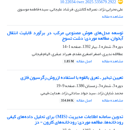
10.22034/iwrr.2025.535679.2922
علی محرابی نژاد، نصراله کلانتری، فرشاد علیجانی، سیده فاطمه موسوی
مشاهده مقاله
توسعه مدل‌های هوش مصنوعی مرکب در برآورد قابلیت انتقال
آبخوان، مطالعه موردی: دشت تسوج
دوره 9، شماره 1، بهار 1392، صفحه
1-14
عطاالله ندیری، اصغر اصغری مقدم، هیراد عبقری، الهام فیجانی
مشاهده مقاله
اصل مقاله
1.85 M
تعیین تبخیر ـ تعرق بالقوه با استفاده ازروش رگرسیون فازی
دوره 3، شماره 3، زمستان 1386، صفحه
9-19
محمد شایان نژاد، سید جواد ساداتی نژاد، هدایت فهمی
مشاهده مقاله
اصل مقاله
354.04 K
تدوین سامانه اطلاعات مدیریت (MIS) برای تحلیل داده‌های کیفی
رودخانه‌ها، مطالعه موردی: رودخانه‌های کارون - دز