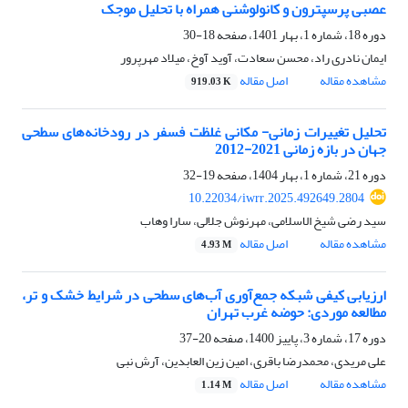
عصبی پرسپترون و کانولوشنی همراه با تحلیل موجک
دوره 18، شماره 1، بهار 1401، صفحه
18-30
ایمان نادری راد، محسن سعادت، آوید آوخ، میلاد مهرپرور
مشاهده مقاله
اصل مقاله
919.03 K
تحلیل تغییرات زمانی- مکانی غلظت فسفر در رودخانه‌های سطحی
جهان در بازه زمانی 2021-2012
دوره 21، شماره 1، بهار 1404، صفحه
19-32
10.22034/iwrr.2025.492649.2804
سید رضی شیخ الاسلامی، مهرنوش جلالی، سارا وهاب
مشاهده مقاله
اصل مقاله
4.93 M
ارزیابی کیفی شبکه جمع‌آوری آب‌های سطحی در شرایط خشک و تر،
مطالعه موردی: حوضه غرب تهران
دوره 17، شماره 3، پاییز 1400، صفحه
20-37
علی مریدی، محمدرضا باقری، امین زین العابدین، آرش نبی
مشاهده مقاله
اصل مقاله
1.14 M