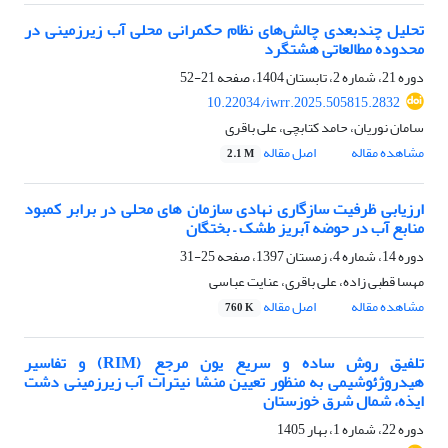
تحلیل چندبعدی چالش‌های نظام حکمرانی محلی آب زیرزمینی در
محدوده مطالعاتی هشتگرد
دوره 21، شماره 2، تابستان 1404، صفحه
21-52
10.22034/iwrr.2025.505815.2832
سامان نوریان، حامد کتابچی، علی باقری
مشاهده مقاله
اصل مقاله
2.1 M
ارزیابی ظرفیت سازگاری نهادی سازمان های محلی در برابر کمبود
منابع آب در حوضه آبریز طشک – بختگان
دوره 14، شماره 4، زمستان 1397، صفحه
25-31
مهسا قطبی زاده، علی باقری، عنایت عباسی
مشاهده مقاله
اصل مقاله
760 K
تلفیق روش ساده و سریع یون مرجع (RIM) و تفاسیر
هیدروژئوشیمی به منظور تعیین منشا نیترات آب زیرزمینی دشت
ایذه، شمال شرق خوزستان
دوره 22، شماره 1، بهار 1405