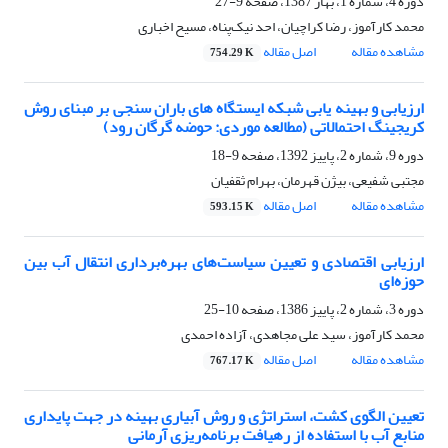
دوره 4، شماره 1، بهار 1387، صفحه
9-27
محمد کارآموز، رضا کراچیان، احد نیک‌پناه، مسیح اخباری
مشاهده مقاله
اصل مقاله
754.29 K
ارزیابی و بهینه یابی شبکه ایستگاه های باران سنجی بر مبنای روش
کریجینگ احتمالاتی (مطالعه موردی: حوضه گرگان رود)
دوره 9، شماره 2، پاییز 1392، صفحه
9-18
مجتبی شفیعی، بیژن قهرمان، بهرام ثقفیان
مشاهده مقاله
اصل مقاله
593.15 K
ارزیابی اقتصادی و تعیین سیاست‌های بهره‌برداری انتقال آب بین
حوزه‌ای
دوره 3، شماره 2، پاییز 1386، صفحه
10-25
محمد کارآموز، سید علی مجاهدی، آزاده احمدی
مشاهده مقاله
اصل مقاله
767.17 K
تعیین الگوی کشت، استراتژی و روش آبیاری بهینه در جهت پایداری
منابع آب با استفاده از رهیافت برنامه‌ریزی آرمانی