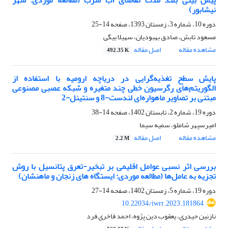
پیش بینی بلند مدت تقاضای آب شرب (مطالعه موردی: شهر
نیشابور)
دوره 10، شماره 3، زمستان 1393، صفحه
14-25
مسعود تابش، صادق بهبودیان، سهیلا بیگی
مشاهده مقاله
اصل مقاله
492.35 K
پایش سطح تغذیه‌گرایی در دریاچه ارومیه با استفاده از
الگوریتم‌های رگرسیون خطی چند متغیره و شبکه‌ عصبی مصنوعی
مبتنی بر تصاویر ماهواره‌ای لندست-8 و سنتینل-2
دوره 19، شماره 2، تابستان 1402، صفحه
14-38
امیرسپهر شاملو، سمیه سیما
مشاهده مقاله
اصل مقاله
2.2 M
بررسی اثر نسبی عوامل اقلیمی بر تبخیر-تعرق پتانسیل با روش
تجزیه به عامل‌ها (مطالعه موردی: ایستگاه های زنجان و ماهنشان)
دوره 19، شماره 5، زمستان 1402، صفحه
14-27
10.22034/iwrr.2023.181864
نازنین حیدری، یعقوب دین پژوه، احمد فاخری فرد