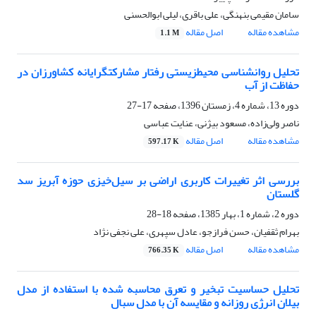
سامان مقیمی بنهنگی، علی باقری، لیلی ابوالحسنی
مشاهده مقاله
اصل مقاله
1.1 M
تحلیل روانشناسی محیط‏زیستی رفتار مشارکت‎گرایانه کشاورزان در
حفاظت از آب
دوره 13، شماره 4، زمستان 1396، صفحه
17-27
ناصر ولی‌زاده، مسعود بیژنی، عنایت عباسی
مشاهده مقاله
اصل مقاله
597.17 K
بررسی اثر تغییرات کاربری اراضی بر سیل‌خیزی حوزه آبریز سد
گلستان
دوره 2، شماره 1، بهار 1385، صفحه
18-28
بهرام ثقفیان، حسن فرازجو، عادل سپهری، علی نجفی نژاد
مشاهده مقاله
اصل مقاله
766.35 K
تحلیل حساسیت تبخیر و تعرق محاسبه شده با استفاده از مدل
بیلان انرژی روزانه و مقایسه آن با مدل سبال