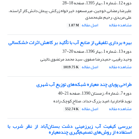
دوره 12، شماره 1، بهار 1395، صفحه
18-28
علیرضا رمضانی خوجین، میرمسعود خیرخواه زرکش، پیمان دانش کار آراسته،
علی مریدی، رحیم علیمحمدی
مشاهده مقاله
اصل مقاله
1.07 M
بهره برداری تلفیقی از منابع آب با تأکید بر کاهش اثرات خشکسالی
دوره 13، شماره 1، بهار 1396، صفحه
20-37
وحید رقیبی، حمیدرضا صفوی، سید محمد مرتضوی نائینی
مشاهده مقاله
اصل مقاله
1019.75 K
طراحی پویای چند معیاره شبکه‌های توزیع آب شهری
دوره 7، شماره 4، زمستان 1390، صفحه
21-40
نوید قاجارنیا، امید بزرگ حداد، صلاح کوچک زاده
مشاهده مقاله
اصل مقاله
552.74 K
بررسی کیفیت آب زیرزمینی دشت بستان‌آباد از نظر شرب با
استفاده از روش‌های تصمیم‌گیری چندمعیاره