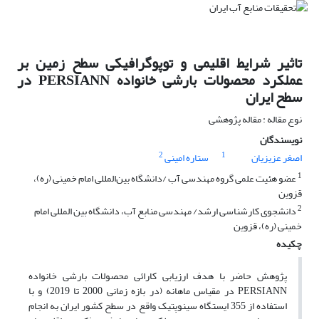
تاثیر شرایط اقلیمی و توپوگرافیکی سطح زمین بر
عملکرد محصولات بارشی خانواده PERSIANN در
سطح ایران
نوع مقاله : مقاله پژوهشی
نویسندگان
2
1
اصغر عزیزیان
ستاره امینی
1
عضو هئیت علمی گروه مهندسی آب /دانشگاه بین‌المللی امام خمینی (ره)،
قزوین
2
دانشجوی کارشناسی ارشد/ مهندسی منابع آب، دانشگاه بین المللی امام
خمینی (ره)، قزوین
چکیده
پژوهش حاضر با هدف ارزیابی کارائی محصولات بارشی خانواده
PERSIANN در مقیاس ماهانه (در بازه زمانی 2000 تا 2019) و با
استفاده از 355 ایستگاه سینوپتیک واقع در سطح کشور ایران به انجام