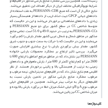
رسیده است. همچنین بررسی عملکرد منابع بارشی مذکور در اقلیم‌ها و
شرایط توپوگرافیکی مختلف ایران از دیگر اهداف این تحقیق می‌باشد.
نتایج حاکی از آن است که منبع PERSIANN-CDR به علت استفاده از
داده‌های جهانی GPCP جهت حذف اریب از داده‌ها از همبستگی بسیار
زیادی با داده‌های مشاهداتی برخوردار می‌باشد و این در حالیست که
متوسط شاخص CC در سطح کشور برای دو منبع PERSIANN و
PERSIANN-CCs به ترتیب در حدود 49/0 و 51/0 است. تمامی منابع
مذکور در مناطق شمال و شمال غربی کشور مقدار بارش را کم‎ برآورد
می‌نمایند و این در حالیست که با حرکت به سمت جنوب و جنوب شرق
کشور، مقدار بیش ‎برآوردی بارش با نرخ بیشتری افزایش صورت
می‌گیرد. بررسی تاثیر ارتفاع بر عملکرد محصولات بارشی خانواده
PERSIANN نیز نشان داد که در مناطق مرتفع (مناطق با ارتفاع 600 تا
2600 متر) و کم ارتفاع (کمتر از 600 متر)، بارش ماهواره‌ای و داده‌های
زمینی به ترتیب از همبستگی بالا و پائینی برخوردار هستند. از نظر
اقلیمی هم نتایج نشان داد که در اقلیم‌های مدیترانه‌ای، نیمه مرطوب و
مرطوب عملکرد منابع بارشی مذکور در تخمین بارش نسبت به
اقلیم‌های دیگر به مراتب بهتر می‌باشد. همچنین در اقلیم‌های خیلی
مرطوب نوع A و B و خیلی خشک میزان خطا در برآورد بارش بالا بوده و
میزان شاخص CC نیز پائین می‌باشد.
کلیدواژه‌ها