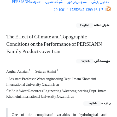
تخمین بارش
سنجش از دور
شبکه عصبی
خانواده PERSIANN
20.1001.1.17352347.1399.16.1.7.1
عنوان مقاله
English
The Effect of Climate and Topographic
Conditions on the Performance of PERSIANN
Family Products over Iran
نویسندگان
English
1
2
Asghar Azizian
Setareh Amini
1
Assistant Professor, Water engineering Dept., Imam Khomeini
International University, Qazvin, Iran
2
MSc in Water Resources Engineering, Water engineering Dept., Imam
Khomeini International University, Qazvin, Iran
چکیده
English
One of the complicated variables in hydrological and