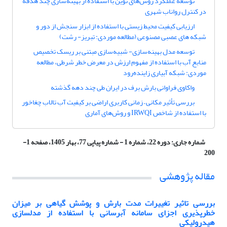
توسعه عملکرد روش‌های نوین با استفاده از بهینه‌سازی چند هدفه
در کنترل رواناب شهری
ارزیابی کیفیت محیط زیستی با استفاده از ابزار سنجش از دور و
شبکه های عصبی مصنوعی (مطالعه موردی: تبریز- رشت)
توسعه مدل بهینه‌سازی- شبیه‌سازی مبتنی بر ریسک تخصیص
منابع آب با استفاده از مفهوم ارزش در معرض خطر شرطی، مطالعه
موردی: شبکه آبیاری زاینده‌رود
واکاوی فراوانی بارش برف در ایران طی چند دهه گذشته
بررسی تأثیر مکانی – زمانی کاربری اراضی بر کیفیت آب تالاب چغاخور
با استفاده از شاخص IRWQI و روش‌های آماری
شماره جاری:
دوره 22، شماره 1 - شماره پیاپی 77، بهار 1405، صفحه 1-
200
مقاله پژوهشی
بررسی تاثیر تغییرات مدت بارش و پوشش گیاهی بر میزان
خطرپذیری اجزای سامانه آبرسانی با استفاده از مدل‎سازی
هیدرولیکی