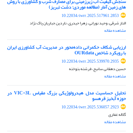
سنجش کیفیت آب زیرزمینی برای مصارف شرب و کشاورزی با روش
های زمین آمار (مطالعه موردی: دشت تبریز)
10.22034/iwrr.2025.517961.2853
الناز شرقی، وحید نورانی، زهرا حیدری، ناردین جباریان پاک نژاد
مشاهده مقاله
ارزیابی شکاف حکمرانی داده‌محور در مدیریت آب کشاورزی ایران
با رویکرد شاخص OURdata
10.22034/iwrr.2025.539970.2935
حسین دهقانی سانیج، فرشته بتوخته
مشاهده مقاله
تحلیل حساسیت مدل هیدرولوژیکی بزرگ مقیاس VIC-3L در
حوزه آبخیز قره‏سو
10.22034/iwrr.2025.536057.2923
گلاله غفاری
مشاهده مقاله