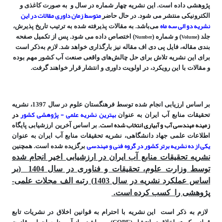
پژوهشی داده است. این نشریه چهار شماره در سال و به صورت کاغذی و
متوسط زمان داوری مقالات در این
الکترونیکی منتشر می شود. در حال حاضر
نشریه دو الی سه ماه
می‌باشد. به مقالات پذیرفته شده به ترتیب تاریخ پذیرش،
Number
Volume
جلد (
) و شماره (
) اختصاص داده می شود. پس از تکمیل صفحه
بندی مقاله، فایل پی دی اف مقاله نیز بارگذاری خواهد شد. لازم به‌ذکر است
برای این نشریه تلاش برای حل چالش‌های واقعی صنعت آب کشور مهم بوده
و مقالات با این رویکرد، در اولویت داوری و انتشار قرار خواهند گرفت.
بر اساس ارزیابی انجام شده توسط فرهنگستان علوم در سال 1397، نشریه
بهترین نشریه علمی - پژوهشی کشور
در
تحقیقات منابع آب ایران به عنوان
زمینه مهندسی آب و آبیاری انتخاب شده است.
بر اساس آخرین ارزشیابی پایگاه
اطلاعات علمی جهاد دانشگاهی، نشریه تحقیقات منابع آب ایران به عنوان
یکی از ده نشریه برتر کشور در گروه فنی و مهندسی
برگزیده شده است. همچنین
نشریه تحقیقات منابع آب ایران در ارزشیابی اخیر انجام شده
توسط وزارت علوم، تحقیقات و فناوری در سال 1404 (بر
اساس عملکرد نشریه در سال 1403)
رتبه الف مجلات علمی-
پژوهشی را کسب کرده است.
لازم به ذکر است
این نشریه با احترام به قوانین اخلاق در نشریات تابع