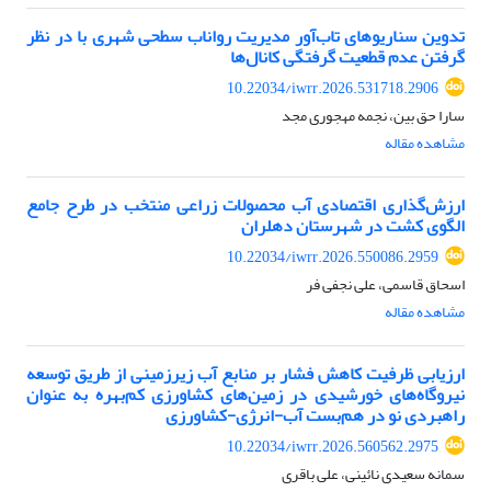
تدوین سناریوهای تاب‌آور مدیریت رواناب سطحی شهری با در نظر
گرفتن عدم قطعیت گرفتگی کانال‌ها
10.22034/iwrr.2026.531718.2906
سارا حق بین، نجمه مهجوری مجد
مشاهده مقاله
ارزش‌گذاری اقتصادی آب محصولات زراعی منتخب در طرح جامع
الگوی کشت در شهرستان دهلران
10.22034/iwrr.2026.550086.2959
اسحاق قاسمی، علی نجفی فر
مشاهده مقاله
ارزیابی ظرفیت کاهش فشار بر منابع آب زیرزمینی از طریق توسعه
نیروگاه‌های خورشیدی در زمین‌های کشاورزی کم‌بهره‌ به عنوان
راهبردی نو در هم‌بست آب-انرژی-کشاورزی
10.22034/iwrr.2026.560562.2975
سمانه سعیدی نائینی، علی باقری