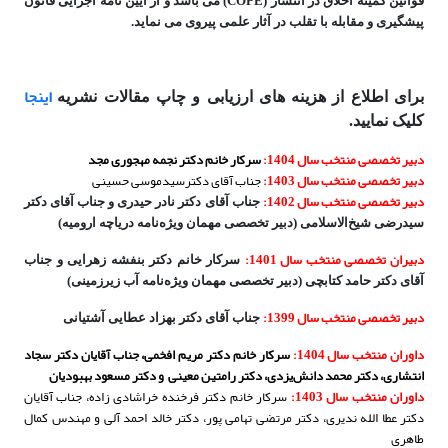
قوانین کمیته اخلاق در انتشار (COPE) می باشد و از آیین نامه اجرایی
قانون
پیشگیری و مقابله با تقلب در آثار علمی پیروی می نماید.
اینجا
برای اطلاع از هزینه های ارزیابی و چاپ مقالات نشریه
کلیک نمایید.
دبیر تخصصی منتخب سال 1404:
سرکار خانم دکتر نجمه مهجوری مجد
دبیر تخصصی منتخب سال 1403:
جناب آقای دکترسیدموسی حسینی
دبیر تخصصی منتخب سال 1402:
جناب آقای دکتر نادر حیدری و جناب آقای دکتر
سیدرضی شیخ‌الاسلامی (دبیر تخصصی مهمان ویژه‌نامه دریاچه ارومیه)
دبیران تخصصی منتخب سال 1401:
سرکار خانم دکتر بنفشه زهرایی و جناب
آقای دکتر حامد کتابچی (دبیر تخصصی مهمان ویژه‌نامه آب زیرزمینی)
دبیر تخصصی منتخب سال 1399:
جناب آقای دکتر بهزاد عطایی آشتیانی
داوران منتخب سال 1404:
سرکار خانم دکتر مریم افخمی، جناب آقایان دکتر سجاد
انتشاری، دکتر محمد دانش‌یزدی، دکتر رامتین معینی و دکتر مسعود بهبودیان
داوران منتخب سال 1403:
سرکار خانم دکتر فرخنده خراشادی زاده، جناب آقایان
دکتر عطا الله ندیری، دکتر مرتضی تهامی پور، دکتر خالد احمد آلی و مهندس کمال
طاهری