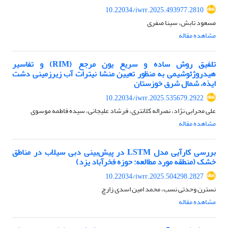
10.22034/iwrr.2025.493977.2810
مسعود تابش، سینا صفری
مشاهده مقاله
تلفیق روش ساده و سریع یون مرجع (RIM) و تفاسیر
هیدروژئوشیمی به منظور تعیین منشا نیترات آب زیرزمینی دشت
ایذه، شمال شرق خوزستان
10.22034/iwrr.2025.535679.2922
علی محرابی نژاد، نصراله کلانتری، فرشاد علیجانی، سیده فاطمه موسوی
مشاهده مقاله
بررسی کارآیی مدل LSTM در پیش‌بینی دبی سیلاب در مناطق
خشک (منطقه مورد مطالعه: حوزه فخرآباد یزد)
10.22034/iwrr.2025.504298.2827
نسترن وحدتی نسب، محمد امین اسدی زارچ
مشاهده مقاله