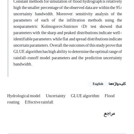
Constant methods for simulation of flood hydrograph is relatively
high the smaller percentage of the observed data are within the 95%
uncertainty bandwidth. Moreover, sensitivity analysis of the
parameters of each of the infiltration methods using the
nonparametric Kolmogorov–Smirnov (D) test showed that
parameters with the sharp and peaked distributions indicate well-
identifiable parameters, while flat and spread distributions indicate
uncertain parameters. Overall, the outcomes of this study prove that
GLUE algorithm has high ability to determine the optimal range of
rainfall-runoff model parameters and the prediction uncertainty
bandwidth.
کلیدواژه‌ها
English
Hydrological model
Uncertainty
GLUE algorithm
Flood
routing
Effective rainfall
مراجع