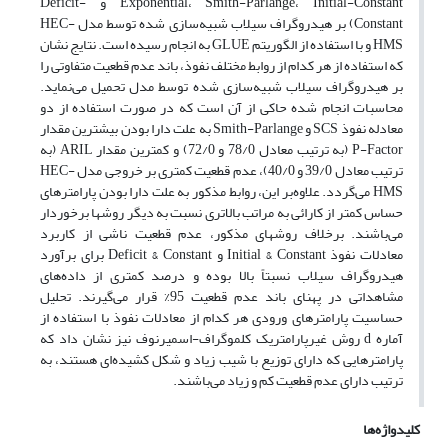
Exponential، Smith-Parlange، Initial-Constant و Deficit-
Constant) بر هیدروگراف سیلاب شبیه‌سازی شده توسط مدل‌ HEC-
HMS و با استفاده از الگوریتم GLUE به انجام رسیده است. نتایج نشان
که استفاده از هر کدام از روابط مختلف نفوذ، باند عدم قطعیت متفاوتی را
بر هیدروگراف سیلاب شبیه‌سازی شده توسط مدل تحمیل می‌نماید.
محاسبات انجام شده حاکی از آن است که در صورت استفاده از دو
معادله نفوذ SCS و Smith-Parlange به علت دارا بودن بیشترین مقدار
P-Factor (به ترتیب معادل 78/0 و 72/0) و کمترین مقدار ARIL (به
ترتیب معادل 39/0 و 40/0)، عدم قطعیت کمتری بر خروجی مدل HEC-
HMS می‌گردد. علاوه‌بر این، روابط مذکور به علت دارا بودن پارامترهای
حساس کمتر از کارائی به مراتب بالاتری نسبت به دیگر روشها برخوردار
می‌باشند. برخلاف روشهای مذکور، عدم قطعیت ناشی از کاربرد
معادلات نفوذ Initial & Constant و Deficit & Constant برای برآورد
هیدروگراف سیلاب نسبتاً بالا بوده و درصد کمتری از داده‌های
مشاهداتی در پهنای باند عدم قطعیت 95% قرار می‌گیرند. تحلیل
حساسیت پارامترهای ورودی هر کدام از معادلات نفوذ با استفاده از
آماره d روش غیرپارامتریک کلموگراف-اسمیرنوف نیز نشان داد که
پارامترهایی که دارای توزیع با شیب زیاد و شکل کشیده‌ای هستند، به
ترتیب دارای عدم قطعیت کم و زیاد می‌باشند.
کلیدواژه‌ها