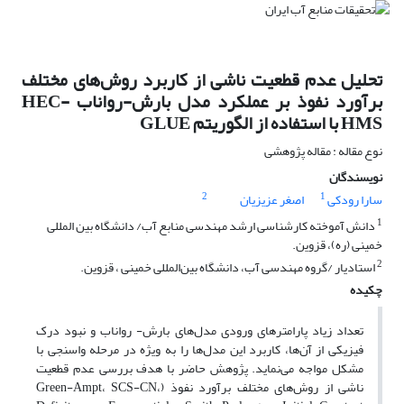
تحلیل عدم قطعیت ناشی از کاربرد روش‌های مختلف
برآورد نفوذ بر عملکرد مدل بارش-رواناب HEC-
HMS با استفاده از الگوریتم GLUE
نوع مقاله : مقاله پژوهشی
نویسندگان
2
1
سارا رودکی
اصغر عزیزیان
1
دانش آموخته کارشناسی ارشد مهندسی منابع آب/ دانشگاه بین المللی
خمینی (ره)، قزوین.
2
استادیار /گروه مهندسی آب، دانشگاه بین‌المللی خمینی ، قزوین.
چکیده
تعداد زیاد پارامترهای ورودی مدل‌های بارش- رواناب و نبود درک
فیزیکی از آن‌ها، کاربرد این مدل‌ها را به ویژه در مرحله واسنجی با
مشکل مواجه می‌نماید. پژوهش حاضر با هدف بررسی عدم ‌قطعیت
ناشی از روش‌های مختلف برآورد نفوذ (Green-Ampt، SCS-CN،