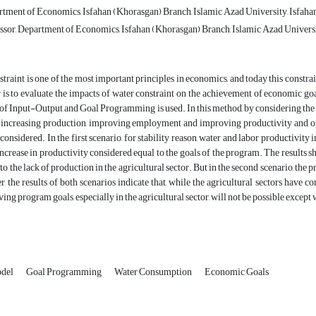
rtment of Economics, Isfahan (Khorasgan) Branch, Islamic Azad University, Isfahan,
ssor, Department of Economics, Isfahan (Khorasgan) Branch, Islamic Azad University
traint is one of the most important principles in economics, and today this constr
 is to evaluate the impacts of water constraint on the achievement of economic go
f Input-Output and Goal Programming is used. In this method, by considering the va
s increasing production, improving employment and improving productivity and opt
considered. In the first scenario, for stability reason, water and labor productivity 
increase in productivity considered equal to the goals of the program. The results sh
to the lack of production in the agricultural sector. But in the second scenario, the 
r, the results of both scenarios indicate that, while the agricultural sectors have 
ing program goals, especially in the agricultural sector, will not be possible except 
odel
Goal Programming
Water Consumption
Economic Goals