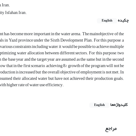
 Iran.
, Isfahan, Iran.
چکیده
English
aint has become more important in the water arena. The mainobjective of the
als in Yazd province under the Sixth Development Plan. For this purpose, a
rious constraints including water, it would be possible to achieve multiple
imizing water allocation between different sectors. For this purpose, two
in the base year and the target year are assumed as the same, but in the second
ow that in the first scenario, achieving 8% growth of the program will not be
production is increased but the overall objective of employment is not met. In
consumed their allocated water but have not achieved their production goals.
with higher rate of water use efficiency.
کلیدواژه‌ها
English
مراجع