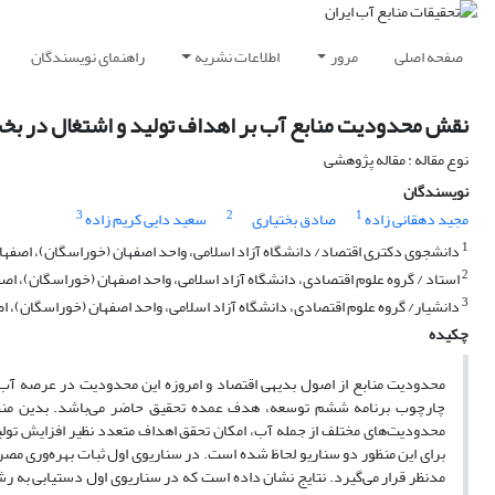
صفحه اصلی
مرور
اطلاعات نشریه
راهنمای نویسندگان
نقش محدودیت منابع آب بر اهداف تولید و اشتغال در بخش
نوع مقاله : مقاله پژوهشی
نویسندگان
3
2
1
مجید دهقانی زاده
صادق بختیاری
سعید دایی کریم زاده
1
دانشجوی دکتری اقتصاد/ دانشگاه آزاد اسلامی، واحد اصفهان (خوراسگان)، اصفهان
2
استاد / گروه علوم اقتصادی، دانشگاه آزاد اسلامی، واحد اصفهان (خوراسگان)، اصفه
3
دانشیار/ گروه علوم اقتصادی، دانشگاه آزاد اسلامی، واحد اصفهان (خوراسگان)، اص
چکیده
محدودیت منابع از اصول بدیهی اقتصاد و امروزه این محدودیت در عرصه آب 
چارچوب برنامه ششم توسعه، هدف عمده تحقیق حاضر می‌باشد. بدین منظور 
محدودیت‌های مختلف از جمله آب، امکان تحقق اهداف متعدد نظیر افزایش تولید،
برای این منظور دو سناریو لحاظ شده است. در سناریوی اول ثبات بهره‌وری مصرف