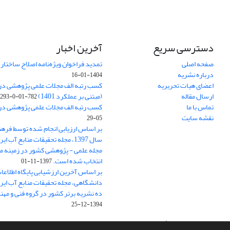
دسترسی سریع
آخرین اخبار
صفحه اصلی
تمدید فراخوان ویژه‌نامه اصلاح ساختا
درباره نشریه
1404-01-16
اعضای هیات تحریریه
ارسال مقاله
(مبتنی بر عملکرد 1401)
782-01-0-293
تماس با ما
کسب رتبه الف مجلات علمی پژوهشی در ارزی
نقشه سایت
05-29
بر اساس ارزیابی انجام شده توسط فره
سال 1397، مجله تحقیقات منابع آب 
مجله علمی - پژوهشی کشور در زمینه م
انتخاب شده است.
1397-11-01
بر اساس آخرین ارزشیابی پایگاه اطلاعا
دانشگاهی، مجله تحقیقات منابع آب ایران
ده نشریه برتر کشور در گروه فنی و مه
1394-12-25
سامانه مدیریت نشریات علمی.
طراحی و پیاده سازی از
سیناوب