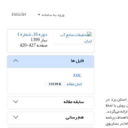
ورود به سامانه
ENGLISH
دوره 16، شماره 1
بهار 1399
صفحه
420-427
فایل ها
XML
اصل مقاله
519.99 K
استان یزد در
سابقه مقاله
 روش با لحاظ
رائه می‌گردد.
هم رسانی
 اهداف برنامه
خواهد شد. اما در سناریوی