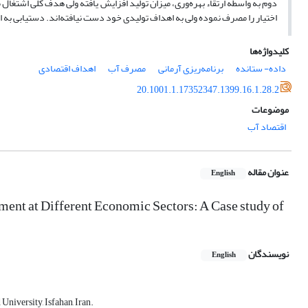
دوم به واسطه ارتقاء بهره‌وری، میزان تولید افزایش یافته ولی هدف کلی اشتغ
اختیار را مصرف نموده‌ ولی به اهداف تولیدی خود دست نیافته‌اند. دستیابی به ا
کلیدواژه‌ها
داده- ستانده
برنامه‌ریزی آرمانی
مصرف آب
اهداف اقتصادی
20.1001.1.17352347.1399.16.1.28.2
موضوعات
اقتصاد آب
عنوان مقاله
English
ent at Different Economic Sectors: A Case study of
نویسندگان
English
niversity, Isfahan, Iran.