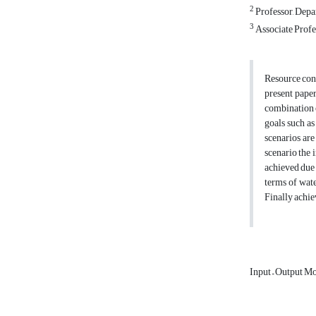
2
Professor, Depa
3
Associate Profe
Resource cons
present paper
combination o
goals such a
scenarios are 
scenario the 
achieved due 
terms of wate
Finally achiev
Input – Output M