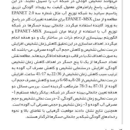
می‌توانند تشخیص آلودگی در شبکه آب را تسهیل نمایند. در این
پژوهش، پاسخ پارامترهای معمول کیفیت به رویداد آلودگی تزریق
پتاسیم سیانید به شبکه توزیع آب مثال شماره سه EPANET 2.0
مطالعه و از مدل EPANET-MSX برای مشاهده تغییرات کلر در پاسخ
به ورود آلاینده استفاده می‎گردد. جانمائی بهینه حسگرها در شبکه
توزیع آب با استفاده از ارتباط میان شبیه‎ساز EPANET-MSX و
الگوریتم بهینه‎سازی ازدحام ذرات در ساختار یک و دو هدفه انجام
می‎گردد. اهداف مدلسازی در این تحقیق کاهش زمان تشخیص، افزایش
درست نمایی تشخیص و کاهش حجم آب آلوده مصرفی، می-باشند که
به صورت اهداف تک یا در قالب دو هدفه لحاظ گردیده‎اند. مطالعه نقش
تعداد حسگرها از یک تا پنج حسگر در اهداف کاهش زمان تشخیص
آلودگی، افزایش درست‎نمایی تشخیص و کاهش مصرف آب آلوده به
ترتیب سبب کاهش زمان تشخیص از 22/36 به 41/17 ساعت، افزایش
درست نمائی تشخیص از 8/28 به 6/68 درصد و کاهش مصرف حجم آب
آلوده از 87/31 به 78/3 مترمکعب گردیده است. بررسی مسائل دو
هدفه تعیین جانمائی بهینه حسگر در شبکه، بیانگر رابطه مستقیم 1-
درست نمائی و زمان تشخیص آلودگی، 2-درست نمائی تشخیص و حجم
مصرفی آب آلوده و 3- زمان تشخیص و حجمی مصرفی آب آلوده است.
همچنین نتایج نشان دادند موقعیت گرههایی با تقاضای بالا و نحوه
رخدادهای آلودگی شبکه بر جانمائی حسگرها اثرگذار هستند.