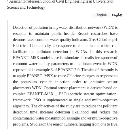
2
Assistant Professor, School of Civil Engineering, Iran University of
Science and Technology
چکیده
English
Detection of pollution in any water distribution network (WDN) is
essential to maintain public health. Recent researches have
demonstrated common water quality indicators (free Chlorine, pH,
Electrical‎ Conductivity, …) response to contaminants, which can
facilitate the pollutant detection in WDNs. In this research,
EPANET-MSX model is used to simulate the realistic responses of
common water quality parameters to a pollutant event in WDN,
represented in example 3 of EPANET 2.0. The aim of the study is
to apply EPANET-MSX to trace Chlorine changes in response to
the potassium cyanide injection order to optimize sensor
placements WDN. Optimal sensor placement is derived based on
coupled EPANET-MSX _ PSO (particle swarm optimization)
framework. PSO is implemented as single and multi-objective
algorithm. The objectives of the study are to reduce the pollutant
detection time, increase detection likelihood, and reduce the
contaminated water consumption as single and/or multi-objective
problems. Studies on the sensor numbers, ranging from one to five,