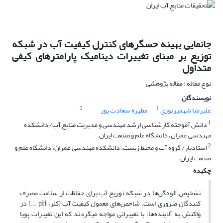
جانمایی بهینه حسگرهای کنترل کیفیت آب در شبکه
توزیع بر مبنای تغییرات دینامیک پارامترهای کیفی
متداول
نوع مقاله : مقاله پژوهشی
نویسندگان
2
1
علیرضا شهمیرنوری
مطهره سعادت پور
1
دانش آموخته کارشناسی ارشد مهندسی و مدیریت منابع آب/ دانشکده
مهندسی عمران، دانشگاه علم و صنعت ایران.
2
استادیار/ گروه آب و محیط زیست، دانشکده مهندسی عمران، دانشگاه علم و
صنعت ایران.
چکیده
تشخیص آلودگی‌ها در شبکه توزیع آب برای حفاظت از سلامت مصرف
کنندگان ضروری است. شاخص‌های معمول کیفیت آب (کلر، pH ...) در
واکنش به آلاینده‌ها، با تغییراتی مواجه می‎گردند که این تغییرات پویا