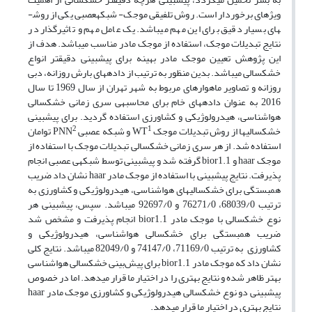
ویژه­ای برخوردار است. روش تلفیقی موجک- شبکه­عصبی یکی از روش­
های بسیار دقیق برای این مهم می­باشد. یک عامل مهم و تاثیر­گذار در
نتایج تبدیلات موجک، استفاده از موجک مادر مناسب می­باشد. هدف از
این پژوهش تعیین موجک مادر بهینه برای پیش­بینی دقیق­تر انواع
خشکسالی می­باشد. بدین منظور به ترتیب از داده­های بارش روزانه، دبی
روزانه و تصاویر ماهواره­ای مربوط به شهر تهران از سال 1969 تا سال
2016 به عنوان داده­های خام برای محاسبه­ی سری زمانی خشکسالی
هواشناسی، هیدرولوژیکی و کشاورزی استفاده گردید. برای پیش­بینی
2
1
خشکسالی­ها از روش تبدیلات موجک WT
و شبکه عصبی PNN
توامان
استفاده شد. از هر سری زمانی خشکسالی تبدیلات موجک با استفاده از
موجک haar و bior1.1 گرفته شد و پیش­بینی توسط شبکه­ی عصبی انجام
پذیرفت. نتایج پیش­بینی با استفاده از موجک مادر haar نشان داد ضریب
همبستگی برای خشکسالی­های هواشناسی، هیدرولوژیکی و کشاورزی به
ترتیب 68039/0، 76271/0 و 92697/0 می­باشد. سپس، پیش­بینی هر
نوع خشکسالی با موجک مادر bior1.1 انجام پذیرفت و مشخص شد
ضریب همبستگی برای خشکسالی هواشناسی، هیدرولوژیکی و
کشاورزی به ترتیب 71169/0، 74147/0 و 82049/0 می­باشد. نتایج کلی
نشان داد که موجک مادر bior1.1 برای پیش‌بینی خشکسالی هواشناسی
بهتر ظاهر شده و نتایج بهتری را در اختیار ما قرار می­دهد. اما در خصوص
پیش­بینی دو نوع خشکسالی هیدرولوژیکی و کشاورزی موجک مادر haar
نتایج بهتری در اختیار ما قرار می­دهد.