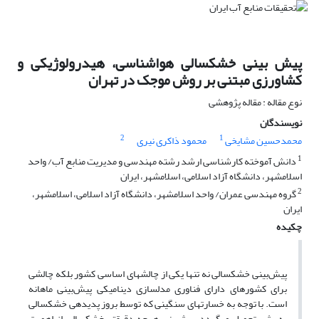
پیش بینی خشکسالی هواشناسی، هیدرولوژیکی و
کشاورزی مبتنی بر روش موجک در تهران
نوع مقاله : مقاله پژوهشی
نویسندگان
2
1
محمدحسین مشایخی
محمود ذاکری نیری
1
دانش آموخته کارشناسی ارشد رشته مهندسی و مدیریت منابع آب/ واحد
اسلامشهر، دانشگاه آزاد اسلامی، اسلامشهر، ایران
2
گروه مهندسی عمران/ واحد اسلامشهر، دانشگاه آزاد اسلامی، اسلامشهر،
ایران
چکیده
پیش‌بینی خشکسالی نه تنها یکی از چالش­های اساسی کشور بلکه چالشی
برای کشورهای دارای فناوری مدلسازی دینامیکی پیش‌بینی ماهانه
است. با توجه به خسارت­های سنگینی که توسط بروز پدیده­ی خشکسالی
به بشر تحمیل می­گردد، پیش­بینی هرچه دقیق­تر خشکسالی از اهمیت