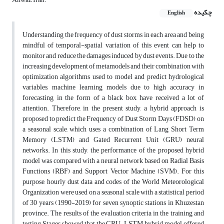
چکیده
English
Understanding the frequency of dust storms in each area and being
mindful of temporal-spatial variation of this event can help to
monitor and reduce the damages induced by dust events. Due to the
increasing development of metamodels and their combination with
optimization algorithms used to model and predict hydrological
variables, machine learning models due to high accuracy in
forecasting, in the form of a black box, have received a lot of
attention. Therefore, in the present study, a hybrid approach is
proposed to predict the Frequency of Dust Storm Days (FDSD) on
a seasonal scale, which uses a combination of Lang Short Term
Memory (LSTM) and Gated Recurrent Unit (GRU) neural
networks. In this study, the performance of the proposed hybrid
model was compared with a neural network based on Radial Basis
Functions (RBF) and Support Vector Machine (SVM). For this
purpose, hourly dust data and codes of the World Meteorological
Organization were used on a seasonal scale with a statistical period
of 30 years (1990-2019) for seven synoptic stations in Khuzestan
province. The results of the evaluation criteria in the training and
testing Stages showed that the GRU-LSTM hybrid model offered