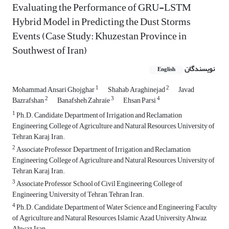
Evaluating the Performance of GRU-LSTM
Hybrid Model in Predicting the Dust Storms
Events (Case Study: Khuzestan Province in
Southwest of Iran)
نویسندگان
English
1
2
Mohammad Ansari Ghojghar
Shahab Araghinejad
Javad
2
3
4
Bazrafshan
Banafsheh Zahraie
Ehsan Parsi
1
Ph.D. Candidate, Department of Irrigation and Reclamation
Engineering, College of Agriculture and Natural Resources, University of
Tehran, Karaj, Iran.
2
Associate Professor, Department of Irrigation and Reclamation
Engineering, College of Agriculture and Natural Resources, University of
Tehran, Karaj, Iran.
3
Associate Professor, School of Civil Engineering, College of
Engineering, University of Tehran, Tehran, Iran.
4
Ph.D. Candidate, Department of Water Science and Engineering, Faculty
of Agriculture and Natural Resources, Islamic Azad University Ahwaz,
Ahwaz, Iran.