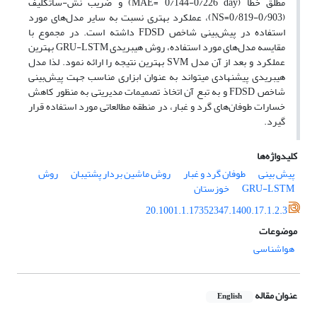
مطلق خطا (MAE= 0/144-0/226 day) و ضریب نش‌-ساتکلیف
(0/903-0/819=NS)، عملکرد بهتری نسبت به سایر مدل‌های مورد
استفاده در پیش‌بینی شاخص FDSD داشته است. در مجموع با
مقایسه مدل‌های مورد استفاده، روش هیبریدی GRU-LSTM بهترین
عملکرد و بعد از آن مدل SVM بهترین نتیجه را ارائه نمود. لذا مدل
هیبریدی پیشنهادی می­تواند به عنوان ابزاری مناسب جهت پیش­‌بینی
شاخص FDSD و به تبع آن اتخاذ تصمیمات مدیریتی به منظور کاهش
خسارات طوفان­‌های گرد و غبار، در منطقه مطالعاتی مورد استفاده قرار
گیرد.
کلیدواژه‌ها
پیش بینی
طوفان گرد و غبار
روش ماشین بردار پشتیبان
روش
GRU-LSTM
خوزستان
20.1001.1.17352347.1400.17.1.2.3
موضوعات
هواشناسی
عنوان مقاله
English