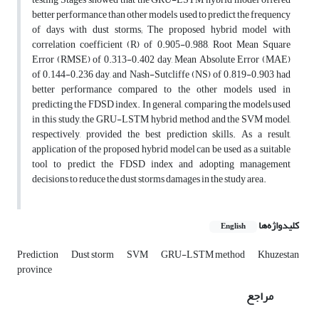
better performance than other models used to predict the frequency
of days with dust storms; The proposed hybrid model with
correlation coefficient (R) of 0.905-0.988, Root Mean Square
Error (RMSE) of 0.313-0.402 day, Mean Absolute Error (MAE)
of 0.144-0.236 day, and Nash-Sutcliffe (NS) of 0.819-0.903 had
better performance compared to the other models used in
predicting the FDSD index. In general, comparing the models used
in this study, the GRU-LSTM hybrid method and the SVM model,
respectively, provided the best prediction skills. As a result,
application of the proposed hybrid model can be used as a suitable
tool to predict the FDSD index and adopting management
decisions to reduce the dust storms damages in the study area.
کلیدواژه‌ها
English
Prediction
Dust storm
SVM
GRU-LSTM method
Khuzestan
province
مراجع