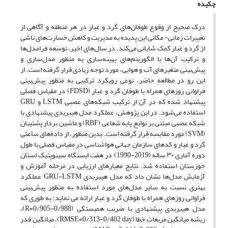
چکیده
درک صحیح از وقوع طوفان‌های گرد و غبار در هر منطقه و آگاهی از
تغییرات زمانی- مکانی این پدیده به مدیریت و کاهش خسارت‌های ناشی
از گرد و غبار کمک شایانی می‌کند. در سال‌های اخیر، توسعه فرامدل‌ها
و ترکیب آن‌ها با الگوریتم‌های بهینه‌سازی به منظور مدل‌سازی و
پیش‌بینی متغیرهای آب و هوایی، مورد توجه زیادی قرار گرفته‌ است. از
این رو در مطالعه حاضر، نوعی رویکرد ترکیبی به منظور پیش‌بینی
فراوانی روزهای همراه با طوفان گرد و غبار (FDSD) در مقیاس فصلی
پیشنهاد شده که در آن از ترکیب شبکه‌های عصبی LSTM و GRU
استفاده می‌شود. در این پژوهش، عملکرد مدل هیبریدی پیشنهادی با
شبکه عصبی مبتنی بر توابع پایه شعاعی (RBF) و ماشین بردار پشتیبان
(SVM) مورد مقایسه قرار گرفته است. بدین منظور، از داده‌های ساعتی
گرد و غبار و کدهای سازمان جهانی هواشناسی در مقیاس فصلی با طول
دوره آماری ۳۰ ساله (2019-1990) در هفت ایستگاه سینوپتیک استان
خوزستان استفاده شد. نتایج معیارهای ارزیابی در مرحله آموزش و
آزمایش مدل‌ها نشان داد که مدل هیبریدی GRU-LSTM عملکرد
بهتری نسبت به سایر مدل‌های مورد استفاده به منظور پیش‌بینی
فراوانی روزهای همراه با طوفان گرد و غبار ارائه می نماید؛ به طوری که
مدل هیبریدی پیشنهادی با ضریب همبستگی (0/988-0/905=R)،
ریشه میانگین مربعات خطا (RMSE=0/313-0/402 day)، میانگین قدر