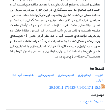
تحلیلی و استناد به منابع کتابخانه‌ای به بازتعریف مؤلفه‌‌های امنیت آبی و
جهت‌دهیِ صحیحِ به سیاست‌گذاری در این حوزه بپردازد. نتایج این
مطالعه نشان می‌دهند که نیل به امنیت آبی در گرو لحاظ ابعاد اجتماعی-
سیاسی-فرابخشی در کنار ابعاد عینی در سیاست‌گذاری آب است و
تبیین مؤلفه‌های امنیت آبی، نیازمند شناخت و درک توأمان ماهیت
مفهوم «امنیت» و ذات منابع «آب» است. بر این اساس، مقالۀ حاضر به
بازتعریف مؤلفه‌‌های امنیت آب با مد نظر قرار دادن 1) هویت‌های
برسازنده و شکل‌دهنده به مناسبات آبی، 2) خواسته‌ها، داشته‌ها و
ضریب ایدئولوژی ذی‌مدخلان، 3) فرآیند امنیتی‌سازی یا امنیتی‌زدایی
شدنِ طرح‌ها و اقدامات آبی برای جلوگیری از سیاسی شدن آن‌ها و 4)
همبست آب-غذا-انرژی می‌پردازد.
کلیدواژه‌ها
هویت
ایدئولوژی
امنیتی‌سازی
امنیتی‌زدایی
همبست آب-غذا-
انرژی
20.1001.1.17352347.1400.17.1.15.6
موضوعات
مدیریت منابع آب