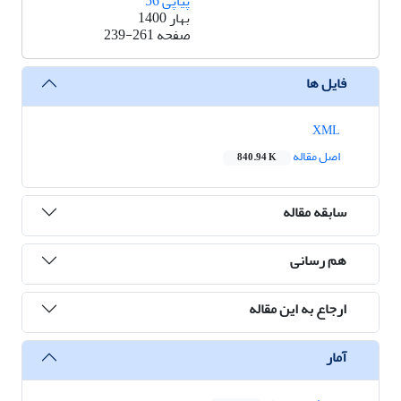
پیاپی 56
بهار 1400
صفحه
239-261
فایل ها
XML
اصل مقاله
840.94 K
سابقه مقاله
هم رسانی
ارجاع به این مقاله
آمار