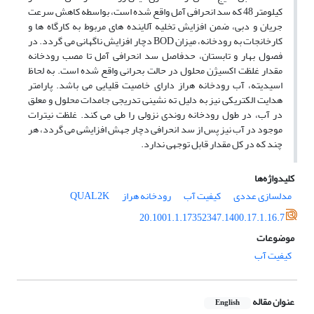
کیلومتر 48 که سد انحرافی آمل واقع شده است، بواسطه کاهش سرعت
جریان و دبی، ضمن افزایش تخلیه آلاینده های مربوط به کارگاه ها و
کارخانجات به رودخانه، میزان BOD دچار افزایش ناگهانی می گردد. در
فصول بهار و تابستان، حدفاصل سد انحرافی آمل تا مصب رودخانه
مقدار غلظت اکسیژن محلول در حالت بحرانی واقع شده است. به لحاظ
اسیدیته، آب رودخانه هراز دارای خاصیت قلیایی می باشد. پارامتر
هدایت الکتریکی نیز به دلیل ته نشینی تدریجی جامدات محلول و معلق
در آب، در طول رودخانه روندی نزولی را طی می کند. غلظت نیترات
موجود در آب نیز پس از سد انحرافی دچار جهش افزایشی می گردد، هر
چند که در کل مقدار قابل توجهی ندارد.
کلیدواژه‌ها
مدلسازی عددی
کیفیت آب
رودخانه هراز
QUAL2K
20.1001.1.17352347.1400.17.1.16.7
موضوعات
کیفیت آب
عنوان مقاله
English