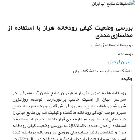
بررسی وضعیت کیفی رودخانه هراز با استفاده از
مدلسازی عددی
نوع مقاله : مقاله پژوهشی
نویسنده
شیرین فرخانی
دانشکده محیط زیست دانشگاه تهران
چکیده
رودخانه ها به عنوان یکی از مهم ترین منابع تامین آب مصرفی، در
سراسر جهان از اهمیت خاصی برخوردارند. توسعه روزافزون
شهرنشینی، فعالیت های صنعتی و افزایش قابل توجه حجم پساب های
شهری موجب آلودگی رودخانه ها گشته و کیفیت آب این منابع حیاتی را
در بسیاری از نقاط مورد مخاطره جدی قرار داده است. در این مطالعه با
استفاده از مدل عددی QUAL2K به بررسی وضعیت کیفی رودخانه
هراز و شناسایی تاثیر پساب های ورودی به رودخانه پرداخته شده
است. مطابق نتایج حاصل از مدلسازی کیفی رودخانه در سال 1395، در