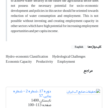
to achieve water security in the future, the agricultural sector does
not possess the necessary potential for socio-economic
development and policies in this sector should be oriented towards
reduction of water consumption and employment. This is not
possible without investing and creating employment capacity in
other sectors, which have high potential for increasing employment
opportunities and per capita income.
کلیدواژه‌ها
English
Hydro-economic Classification
Hydrological Challenges
Economic Capacity
Productivity
Employment
مراجع
دوره 17، شماره 2 - شماره
پیاپی 57
تابستان 1400
صفحه
100-113