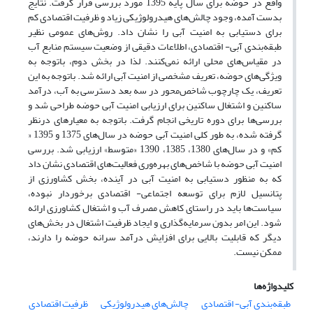
واقع در حوضه‌ برای سال پایه 1395 مورد بررسی قرار گرفت. نتایج
بدست آمده، وجود چالش‌های هیدرولوژیکی زیاد و ظرفیت اقتصادی کم
برای دستیابی به امنیت آبی را نشان داد. روش‌های عمومی نظیر
طبقه‌بندی آبی- اقتصادی، اطلاعات دقیقی از وضعیت سیستم منابع آب
در مقیاس‌های محلی ارائه نمی‌کنند. لذا در بخش دوم، باتوجه به
ویژگی‌های حوضه، تعریف مشخصی از امنیت آبی ارائه شد. باتوجه به این
تعریف، یک چارچوب شاخص‌محور در سه بعد دسترسی به آب، درآمد
ساکنین و اشتغال ساکنین برای ارزیابی امنیت آبی حوضه طراحی شد و
بررسی‌ها برای دوره تاریخی انجام گرفت. باتوجه به معیارهای درنظر
گرفته شده، به طور کلی امنیت آبی حوضه در سال‌های 1375 و 1395 «
کم» و در سال‌های 1380، 1385، 1390 «متوسط» ارزیابی شد. بررسی
امنیت آبی حوضه با شاخص‌های بهره‌وری فعالیت‌های اقتصادی نشان داد
که به منظور دستیابی به امنیت آبی در آینده، بخش کشاورزی از
پتانسیل لازم برای توسعه اجتماعی- اقتصادی برخوردار نبوده،
سیاست‌ها باید در راستای کاهش مصرف آب و اشتغال کشاورزی ارائه
شود. این امر بدون سرمایه‌گذاری و ایجاد ظرفیت اشتغال در بخش‌های
دیگر که قابلیت بالایی برای افزایش درآمد سرانه حوضه را دارند،
ممکن نیست.
کلیدواژه‌ها
طبقه‌بندی آبی- اقتصادی
چالش‌های هیدرولوژیکی
ظرفیت اقتصادی