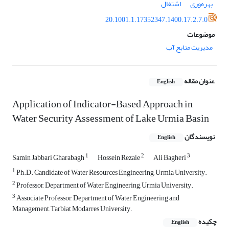
بهره‌وری
اشتغال
20.1001.1.17352347.1400.17.2.7.0
موضوعات
مدیریت منابع آب
عنوان مقاله
English
Application of Indicator-Based Approach in
Water Security Assessment of Lake Urmia Basin
نویسندگان
English
1
2
3
Samin Jabbari Gharabagh
Hossein Rezaie
Ali Bagheri
1
Ph.D. Candidate of Water Resources Engineering, Urmia University.
2
Professor, Department of Water Engineering, Urmia University.
3
Associate Professor, Department of Water Engineering and
Management, Tarbiat Modarres University.
چکیده
English