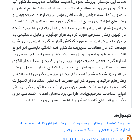
هدف این نوشتار، پررنگ نمودن اهمیت مطالعات مدیریت تقاضای آب
خانگی و بررسی و نقد مقاله چاپ شده در مجله تحقیقات منابع آب ایران
با عنوان "مقایسه عوامل روانشناختی مؤثر بر رفتارهای صرفه‌جویی و
رفتارهای افزایش بهره‌وری آب خانگی؛ مورد مطالعه شهر تهران" است.
در این نوشتار، میزان اثربخشی استفاده از مدل رفتار برنامه­ریزی شده
در تبیین رفتار مصرفی مورد تردید قرار می­گیرد و دلیل دستیابی به
چنین نتایجی در این مقاله مورد کنکاش قرار می­گیرد. این بررسی نشان
می­دهد که در مطالعات مدیریت تقاضای آب خانگی بایستی اثر انواع
اقدامات صرفه­جویانه و عوامل تعیین‌کننده بر مصرف واقعی مبتنی بر
اندازه­گیری حجمی مصرف مورد ارزیابی قرار گیرد و استفاده از الگوی
مصرف مبتنی بر خوداظهاری چندان اعتباری ندارد. مدل رفتار
برنامه‎ریزی شده بیشتر قابلیت کاربرد در بررسی پذیرش و استفاده از
رفتارهای مرتبط با بهبود کارآیی مصرف آب نظیر استفاده از تجهیزات
کاهنده را دارا می­باشد. همچنین، پس از شناخت الگوی پذیرش- اثر
انواع اقدامات صرفه­جویانه، طراحی برنامه‌های اقدام اختصاصی برای
پذیرش رفتارهای کاهنده مؤثرتر از اهمیت بسزایی برخوردار است.
کلیدواژه‌ها
مدیریت تقاضا
رفتار صرفه‌جویانه
رفتار افزاش کارآیی مصرف آب
اندازه-گیری حجمی
شکاف نیت - رفتار
20.1001.1.17352347.1400.17.2.18.1