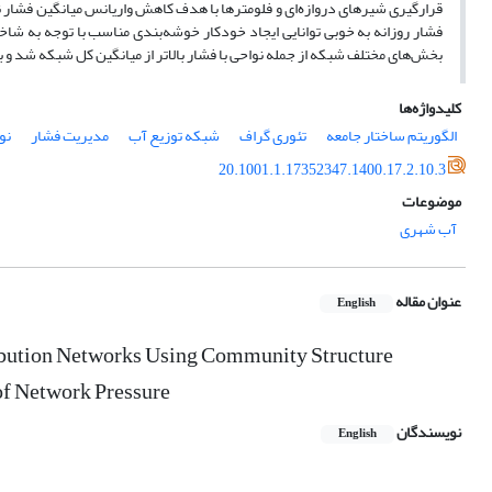
قرارگیری شیرهای دروازه‌ای و فلومترها با هدف کاهش واریانس میانگین فشار ن
فشار روزانه به خوبی توانایی ایجاد خودکار خوشه‌بندی مناسب با توجه به شا
بخش‌های مختلف شبکه از جمله نواحی با فشار بالاتر از میانگین کل شبکه شد و ب
کلیدواژه‌ها
الگوریتم ساختار جامعه
تئوری گراف
شبکه توزیع آب
مدیریت فشار
نو
20.1001.1.17352347.1400.17.2.10.3
موضوعات
آب شهری
عنوان مقاله
English
ribution Networks Using Community Structure
of Network Pressure
نویسندگان
English