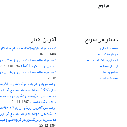
مراجع
دسترسی سریع
آخرین اخبار
صفحه اصلی
تمدید فراخوان ویژه‌نامه اصلاح ساختا
درباره نشریه
1404-01-16
اعضای هیات تحریریه
ارسال مقاله
(مبتنی بر عملکرد 1401)
782-01-0-293
تماس با ما
کسب رتبه الف مجلات علمی پژوهشی در ارزی
نقشه سایت
05-29
بر اساس ارزیابی انجام شده توسط فره
سال 1397، مجله تحقیقات منابع آب 
مجله علمی - پژوهشی کشور در زمینه م
انتخاب شده است.
1397-11-01
بر اساس آخرین ارزشیابی پایگاه اطلاعا
دانشگاهی، مجله تحقیقات منابع آب ایران
ده نشریه برتر کشور در گروه فنی و مه
1394-12-25