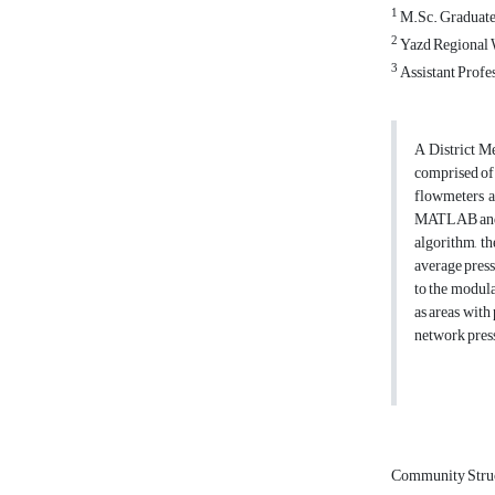
1
M.Sc. Graduate 
2
Yazd Regional W
3
Assistant Profe
A District Me
comprised of 
flowmeters a
MATLAB and lo
algorithm, t
average press
to the modula
as areas with
network pres
Community Stru