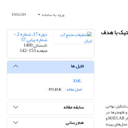
ورود به سامانه
ENGLISH
نتیک با هدف
دوره 17، شماره 2 -
شماره پیاپی 57
تابستان 1400
صفحه
142-153
فایل ها
XML
اصل مقاله
971.03 K
کلی تشکیل نواحی
سابقه مقاله
و فلومترها در
لوله‌های مرزی با توجه به تابع هدف صورت می‌گیرد. در این تحقیق ابتدا شبکه شهر تفت در استان یزد در نرم‎افزار EPANET مدل شد و با اتصال EPANET به نرم‌افزار MATLAB و
هم رسانی
محل‌های بهینه