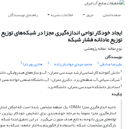
صفحه اصلی
مرور
اطلاعات نشریه
راهنمای نویسندگان
ایجاد خودکار نواحی اندازه‌گیری مجزا در شبکه‌های توزیع 
توزیع عادلانه فشار شبکه
نوع مقاله : مقاله پژوهشی
نویسندگان
3
2
1
علیرضا صادقی
محمد مهدی جوادیان زاده
هادی پوردارا
1
دانش آموخته کارشناسی ارشد مهندسی عمران- آب و سازه‌های هیدرولیکی، دانش
2
شرکت سهامی آب منطقه‌ای یزد، دکتری عمران- آب دانشگاه صنعتی خواجه نصیر ا
3
استادیار دانشکده مهندسی عمران، دانشگاه یزد.
چکیده
ناحیه اندازه‌گیری مجزا (DMA) یک منطقه مشخص شده اس
اندازه‌گیری مجزا عموماً به مرحله خوشه‌بندی برای تشخیص خودکار بهترین ج
بارگذاری مشخصات شبکه، با استفاده از الگوریتم ساختار جامعه، شبکه به صورت