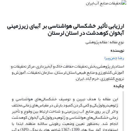
ارزیابی تأثیر خشکسالی‌ هواشناسی بر آبهای زیرزمینی
آبخوان کوهدشت در استان لرستان
نوع مقاله : مقاله پژوهشی
نویسنده
رضا چمن‌پیرا
استادیار پژوهشی بخش تحقیقات حفاظت خاک و آبخیزداری، مرکز تحقیقات و
آموزش کشاورزی و منابع طبیعی استان لرستان، سازمان تحقیقات، آموزش و
ترویج کشاورزی، خرم آباد، ایران.
چکیده
این مقاله با هدف تبیین و توصیف خشکسالی‌های هواشناسی و
ژئوهیدرولوژیکی و کمی کردن کمبود بارش در مقیاس‌های زمانی مختلف
و اثر آن بر روی منابع آب زیرزمینی و شناخت ارتباط بین وقوع و تأخیر
زمانی خشکسالی‌های هواشناسی و ژئوهیدرولوژیکی آبخوان کوهدشت
انجام شد. به‌منظور تعیین وضعیت رطوبتی سالانه منطقه، ابتدا با
استفاده از آمار سال‌های 1399-1367 شاخص‌های بارندگی (SPI) و آب