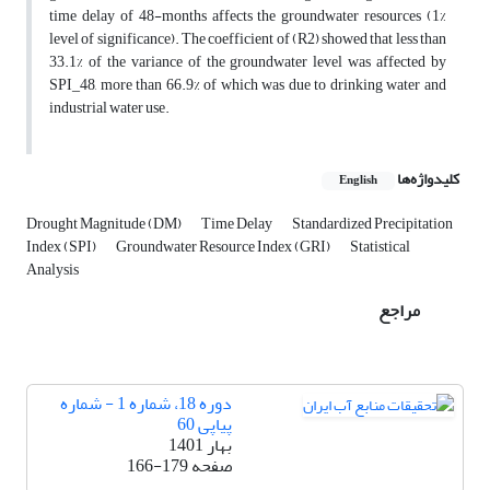
time delay of 48-months affects the groundwater resources (1%
level of significance). The coefficient of (R2) showed that less than
33.1% of the variance of the groundwater level was affected by
SPI_48, more than 66.9% of which was due to drinking water and
industrial water use.
کلیدواژه‌ها
English
Drought Magnitude (DM)
Time Delay
Standardized Precipitation
Index (SPI)
Groundwater Resource Index (GRI)
Statistical
Analysis
مراجع
دوره 18، شماره 1 - شماره
پیاپی 60
بهار 1401
صفحه
166-179