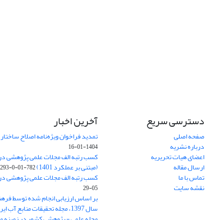
دسترسی سریع
آخرین اخبار
صفحه اصلی
تمدید فراخوان ویژه‌نامه اصلاح ساختا
درباره نشریه
1404-01-16
اعضای هیات تحریریه
ارسال مقاله
(مبتنی بر عملکرد 1401)
782-01-0-293
تماس با ما
کسب رتبه الف مجلات علمی پژوهشی در ارزی
نقشه سایت
05-29
بر اساس ارزیابی انجام شده توسط فره
سال 1397، مجله تحقیقات منابع آب 
مجله علمی - پژوهشی کشور در زمینه م