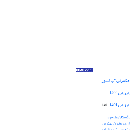
ر حکمرانی آب کشور
کسب رتبه الف مجلات علمی پژوهشی در ارزیابی 1402
ابی 1401
1401-
نگستان علوم در
ایران به عنوان بهترین
هندسی آب و آبیاری