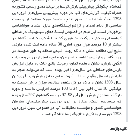
گذشته، چگونگی پیش‌بینی بارش توسط برخی نهادهای رسمی کشور به
همراه کیفیت گزارش‌های آنها در مورد پیش‌بینی سیل‌های فروردین
1398 بحث شده است. طبق نتایج، منطقه‌ مورد مطالعه از وضعیت
مناسبی از لحاظ تعداد و تراکم ایستگاه‌های قابل اعتماد هواشناسی
برخوردار است. این مهم در خصوص ایستگاه‌های سینوپتیک در مناطق
کوهستانی صدق نمی‌کند، به طوری که تنها 4 درصد ایستگاه‌ها در
بیشتر از 10 درصد طول دوره آماری 30 ساله داده ثبت شده دارند.
نتایج این مطالعه نشان داد که روند اقلیمی منطقه به طور متوسط در
جهت کاهش بارش بوده است. همچنین، نتایج حاصل از بررسی تغییرات
الگوی بارش، نشان دهنده‌ تداوم رطوبت بالای خاک به دلیل افزایش
بارش‌های حداقلی طی سال‌های اخیر بوده است که می‌تواند منجر به
افزایش احتمال وقوع سیلاب شود. نتایج تحلیل‌ بارش‌های فروردین
سال 1398 نشان داد که در کل منطقه‌ مطالعه، میزان بارش نسبت به
میانگین 10 سال اخیر بین 24 تا 108 درصد افزایش داشته و دوره
بازگشت مجموع بارش سال آبی 98-97 در ایستگاه اهواز 297 سال بوده
که بی‌سابقه است. علاوه بر این، بررسی پیش‌بینی‌های سازمان
هواشناسی کشور و مؤسسه تحقیقات آب در خصوص سیل فروردین
1398 خوزستان حاکی از خطای قابل ملاحظه‌ آنها است.
کلیدواژه‌ها