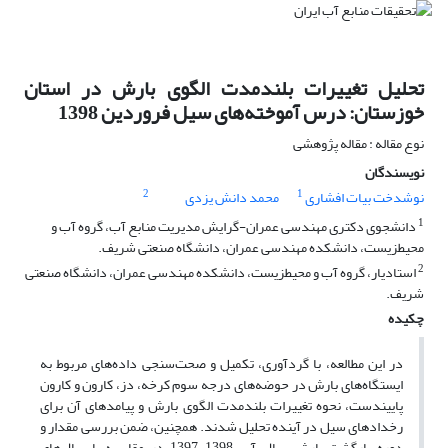
تحلیل تغییرات بلندمدت الگوی بارش در استان
خوزستان: درس آموخته‌های سیل فروردین 1398
نوع مقاله : مقاله پژوهشی
نویسندگان
2
1
نوشدخت بیات افشاری
محمد دانش یزدی
1
دانشجوی دکتری مهندسی عمران-گرایش مدیریت منابع آب، گروه آب و
محیطزیست، دانشکده مهندسی عمران، دانشگاه صنعتی شریف.
2
استادیار، گروه آب و محیطزیست، دانشکده مهندسی عمران، دانشگاه صنعتی
شریف.
چکیده
در این مطالعه، با گردآوری، تکمیل و صحت‌سنجی داده‌های مربوط به
ایستگاه‌های بارش در حوضه‌های درجه سوم کرخه، دز، کارون و کارون
پایین‎دست، نحوه‌ تغییرات بلندمدت الگوی بارش و پیامدهای آن برای
رخدادهای سیل در آینده تحلیل شدند. همچنین، ضمن بررسی مقدار و
دوره بارگشت بارش سال آبی 1398-1397 در مقایسه با سال‌های