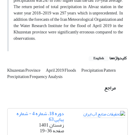
precipitation was 24% to 108% higher than the last 10-year average.
The return period of total precipitation in Ahvaz station in the
water year 2018-2019 was 297 years, which is unprecedented. In
addition, the forecasts of the Iran Meteorological Organization and
the Water Research Institute for the flood of April 2019 in the
Khuzestan province were significantly erronous compared to the
observations.
کلیدواژه‌ها
English
Khuzestan Province
April 2019 Floods
Precipitation Pattern
Precipitation Frequency Analysis
مراجع
دوره 18، شماره 4 - شماره
پیاپی 63
زمستان 1401
صفحه
19-36