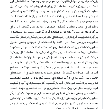
بزرگ‌مقیاس، از عوامل تأثیرگذار بسیار مهم بر وضعیت سامانه‌های آبی
است. در این پژوهش، با استفاده از روش تحلیل شبکه اجتماعی، تحلیل
مطلوبیت گروداران و درخت تعارض، به بررسی، نگاشت و ریشه‌یابی
تعارض در یک سامانه آبی پرداخته شد. ابتدا و پس از شناخت مشکلات
عمده و مهم در یک سامانه آبی، گروداران مؤثر شناسایی شدند. آنگاه با
به‌کارگیری روش تحلیل شبکه اجتماعی، روابط بین گروداران برای
برآورد تعارض‌ بین آن‌ها مورد مطالعه قرار گرفت. سپس با استفاده از
برآورد مطلوبیت گروداران، زمینه‌های تعارض بین ایشان از منظر نگاشت
مطلوبیت بررسی شد. در ادامه با استفاده از خروجی بخش تحلیل
مطلوبیت‌ها، تحلیل شبکه اجتماعی و شناخت مشکلات مهم در محدوده
مطالعاتی، ریشه، هسته اصلی و نتایج تعارض، با استفاده از رویکرد
درخت تعارض ارائه شد. حوضه آبریز کن در غرب تهران با استفاده از
روش بیان شده بررسی و مطالعه شد. علاقه‌مندی کمتر نهاد شهرداری
به مدیریت برداشت از آب زیرزمینی، معضل فرونشست و کیفیت منابع
آب در کنار علاقه به گسترش فضای سبز و توسعه شهری از زمینه‌های
چالش بین شهرداری و آب منطقه‌ای است. کم بودن اهمیت مطلوبیت
مدیریت برداشت غیرمجاز، آب بازگشتی، اکوسیستم‌های آبی و کیفیت
آب، زمینه تعارض بین نهاد کشاورزی و آب منطقه‌ای بوده است.
علاقه‌مندی بخش صنعتی تنها بر توسعه صنایع و اهمیت کمتر دیگر
مطلوبیت‌ها برای این بخش نیز جالب‌توجه است. نبود علاقه‌ در نهادهایی
همانند مسکن و شهرسازی برای لحاظ نمودن اهمیت چرخه آبی در
توسعه شهری نیز جالب‌توجه است.