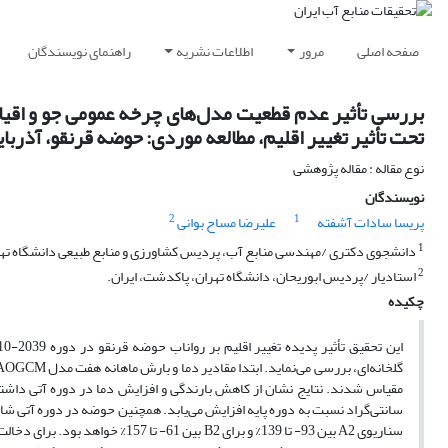
صفحه اصلی
مرور
اطلاعات نشریه
راهنمای نویسندگان
تحت تأثیر تغییر اقلیم، مطالعه موردی: حوضه قرنقو، آذرب
نوع مقاله : مقاله پژوهشی
نویسندگان
2
1
پریسا سادات آشفته
علیرضا مساح بوانی
1
دانشجوی دکتری /مهندسی منابع آب، پردیس کشاورزی و منابع طبیعی دانشگاه تهرا
2
استادیار /پردیس ابوریحان، دانشگاه تهران، پاکدشت، ایران.
چکیده
این تحقیق تأثیر پدیده تغییر اقلیم بر رواناب حوضه قرنقو در دوره 2039-2010 میلادی را با لحاظ نمودن عدم قطعیت مربوط به مدل‌های AOGCM
سانتی‌گراد نسبت به دوره پایه افزایش می‌یابد. همچنین حوضه در دوره آتی شا