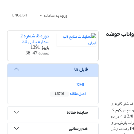
ورود به سامانه
ENGLISH
 گلخانه‌ای بر رواناب حوضه
دوره 8، شماره 2 -
شماره پیاپی 24
پاییز 1391
صفحه
36-47
فایل ها
XML
اصل مقاله
1.57 M
انتشار گازهای
 دوره آتی و دوره پایه 2000-1971 برای حوضه، تهیه شده و سپس کوچک
سابقه مقاله
مقیاس شدند. نتایج نشان از کاهش بارندگی و افزایش دما در دوره آتی داشته، به‌طوری که دمای حوضه در دوره آتی برای سناریوی A2‌ بین 2/0 تا 3 و برای B2 بین 3/0 تا 4 درجه
رات بارش برای
هم رسانی
سناریوی A2‌ بین 93- تا 139% و برای B2 بین 61- تا 157% خواهد بود. برای دخالت عدم قطعیت مدل‌های AOGCM، این مدل‌ها وزن‌دهی شدند. با واسنجی مدل IHACRES رابطه بارش