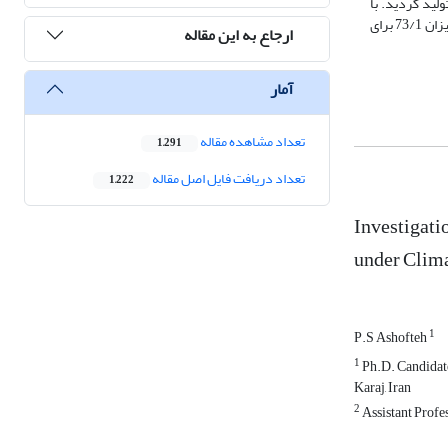
 شده حوضه، تولید گردید. با
معرفی این مقادیر به IHACRES، 2000 سری رواناب ماهانه در دوره آتی شبیه‌سازی گردید. نتایج نشان می‌دهند که متوسط رواناب سالانه دراز‌مدت در دوره آتی به میزان 73/1 برای
ارجاع به این مقاله
آمار
تعداد مشاهده مقاله
1,291
تعداد دریافت فایل اصل مقاله
1,222
Investigat
under Clima
1
P.S Ashofteh
1
Ph.D. Candidate,
Karaj, Iran
2
Assistant Profes