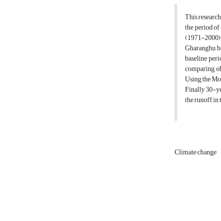
This research
the period o
(1971-2000) 
Gharanghu bas
baseline peri
comparing ob
Using the Mon
Finally 30-ye
the runoff in 
Climate change