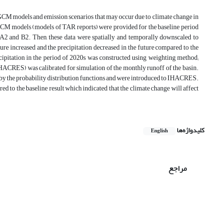
OGCM models and emission scenarios that may occur due to climate change in
OGCM models (models of TAR reports) were provided for the baseline period
2 and B2. Then, these data were spatially and temporally downscaled to
e increased and the precipitation decreased in the future compared to the
cipitation in the period of 2020s was constructed using weighting method;
ACRES) was calibrated for simulation of the monthly runoff of the basin.
by the probability distribution functions and were introduced to IHACRES.
d to the baseline result which indicated that the climate change will affect
کلیدواژه‌ها
English
مراجع