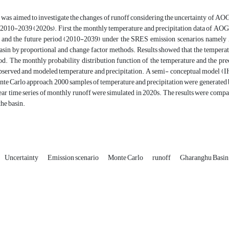
 was aimed to investigate the changes of runoff considering the uncertainty of A
f 2010-2039 (2020s). First, the monthly temperature and precipitation data of A
and the future period (2010-2039) under the SRES emission scenarios, namely A
in by proportional and change factor methods. Results showed that the temperatur
od. The monthly probability distribution function of the temperature and the pre
served and modeled temperature and precipitation. A semi- conceptual model (IH
te Carlo approach, 2000 samples of temperature and precipitation were generated 
ar time series of monthly runoff were simulated in 2020s. The results were compare
the basin.
Uncertainty
Emission scenario
Monte Carlo
runoff
Gharanghu Basin