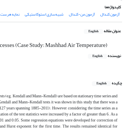
کلیدواژه‌ها
آزمون کندال
آزمون من-کندال
شبیه‌سازی استوکاستیکی
نمایه هرست
عنوان مقاله
English
esses (Case Study: Mashhad Air Temperature)
نویسنده
English
چکیده
English
ests (e,g. Kendall and Mann-Kendall) are based on stationary time series and
Kendall and Mann-Kendall tests, it was shown in this study that there was a
 127 years spanning 1885-2011). However, considering the time series as a
n of the test statistics were increased by a factor of greater than 6. As a
0.01 and 0.05. Some regression equations were developed for correction of
nd Hurst exponent, for the first time. The results remained identical for