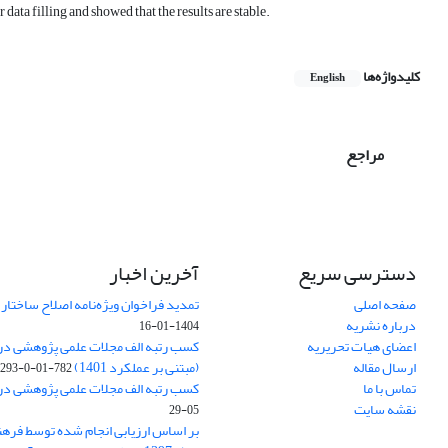
ata filling and showed that the results are stable.
کلیدواژه‌ها
English
مراجع
دسترسی سریع
آخرین اخبار
صفحه اصلی
تمدید فراخوان ویژه‌نامه اصلاح ساختا
درباره نشریه
1404-01-16
اعضای هیات تحریریه
ارسال مقاله
(مبتنی بر عملکرد 1401)
782-01-0-293
تماس با ما
کسب رتبه الف مجلات علمی پژوهشی در ارزی
نقشه سایت
05-29
بر اساس ارزیابی انجام شده توسط فره