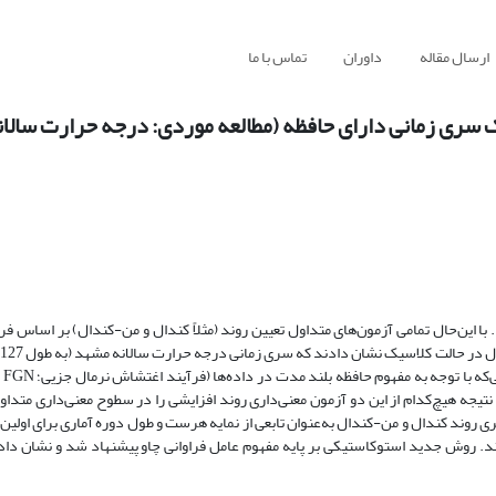
ارسال مقاله
داوران
تماس با ما
ک سری زمانی دارای حافظه (مطالعه موردی: درجه حرارت سالا
 با این‌حال تمامی آزمون‌های متداول تعیین روند (مثلاً کندال و من-کندال) بر اساس ف
2011) 
تری روند کندال و من-کندال به‌عنوان تابعی از نمایه هرست و طول دوره آماری برای اولی
ند. روش جدید استوکاستیکی بر پایه مفهوم عامل فراوانی چاو پیشنهاد شد و نشان داد