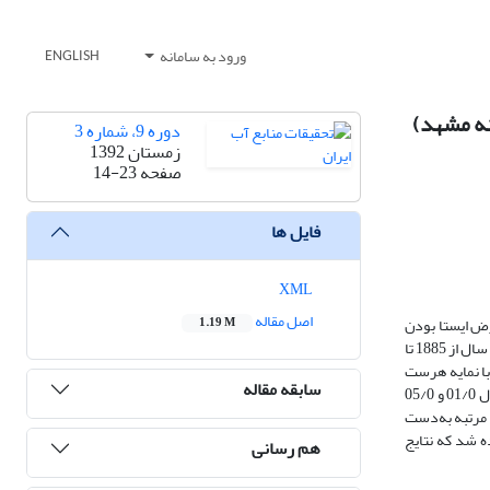
ورود به سامانه
ENGLISH
نه مشهد)
دوره 9، شماره 3
زمستان 1392
صفحه
14-23
فایل ها
XML
اصل مقاله
رض ایستا بودن
1.19 M
سری زمانی و حافظه‌دار نبودن آن بنا شده است. هر دو آزمون کندال و من-کندال در حالت کلاسیک نشان دادند که سری زمانی درجه حرارت سالانه مشهد (به طول 127 سال از 1885 تا
دارای روند افزایشی معنی‌دار (p-مقدار کوچک تر از 001/0) است در حالی‌که با توجه به مفهوم حافظه بلند مدت در داده‌ها (فرآیند اغتشاش نرمال جزیی؛ FGN با نمایه هرست
سابقه مقاله
برابر با 92/0)، انحراف معیار آماره‌های آزمون افزون بر 6 برابر بیش‌تر شد و در نتیجه هیچ‌کدام از این دو آزمون معنی‌داری روند افزایشی را در سطوح معنی‌داری متداول 01/0 و 05/0
ن مرتبه به‌دست
ه شد که نتایج
هم رسانی