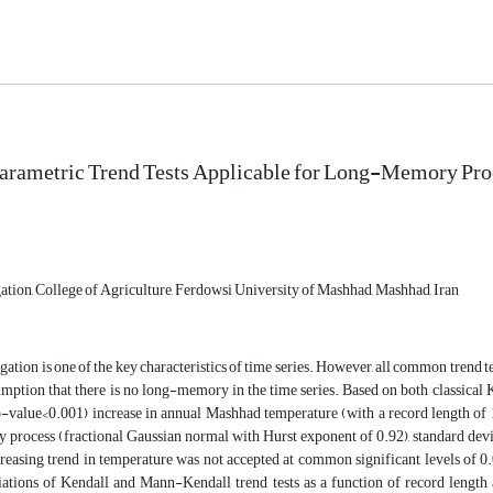
rametric Trend Tests Applicable for Long-Memory Proc
gation, College of Agriculture, Ferdowsi University of Mashhad, Mashhad, Iran
gation is one of the key characteristics of time series. However, all common trend t
umption that there is no long-memory in the time series. Based on both classical 
(p-value<0.001) increase in annual Mashhad temperature (with a record length of
rocess (fractional Gaussian normal with Hurst exponent of 0.92), standard deviatio
ncreasing trend in temperature was not accepted at common significant levels of 
iations of Kendall and Mann-Kendall trend tests as a function of record length a