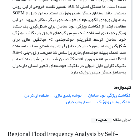
شده است. اما مشکل اصلی SOFM تفسیر نقشه خروجی از این روش
به‌منظور یافتن مناطق همگن هیدرولوژیک است. به این دلیل از SOFM
به عنوان ورودی الگوریتم‌های خوشه‌بندی دیگر به‌کار می‌رود. در این
مطالعه، ابتدا از نگاشت ویژگی خود سامان برای شکل‌گیری یک نقشه
ویژگی دو بعدی استفاده شد، سپس گره‌های خروجی از نگاشت ویژگی
خود سامان توسط الگوریتم خوشه‌بندی c- میانگین فازی برای
شکل‌گیری مناطق مورد نیاز در تحلیل فراوانی منطقه‌ای سیلاب استفاده
شد. تعداد بهینۀ خوشه‌های فازی براساس شاخص‌هــای زی-بنی (Xie-
Beni) تعمیم یافته و وون (Kwon) تعیین شد. نتایج نشان داد که این
تکنیک کارایی قابل قبولی در تفکیک حوضه‌های آبخیز استان مازندران
به مناطق همگن هیدرولوژیک دارد.
کلیدواژه‌ها
نگاشت ویژگی خود سامان
خوشه بندی فازی
منطقه ای کردن
همگنی هیدرولوژیک
استان مازندران
عنوان مقاله
English
Regional Flood Frequency Analysis by Self-