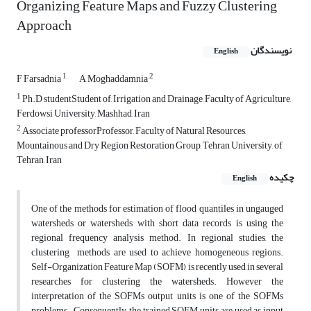
Organizing Feature Maps and Fuzzy Clustering
Approach
نویسندگان
English
1
2
F Farsadnia
A Moghaddamnia
1
Ph.D studentStudent of, Irrigation and Drainage, Faculty of Agriculture,
Ferdowsi University, Mashhad, Iran
2
Associate professorProfessor, Faculty of Natural Resources,
Mountainous and Dry Region Restoration Group, Tehran University, of
Tehran, Iran
چکیده
English
One of the methods for estimation of flood quantiles in ungauged
watersheds or watersheds with short data records is using the
regional frequency analysis method. In regional studies, the
clustering methods are used to achieve homogeneous regions.
Self-Organization Feature Map (SOFM) is recently used in several
researches for clustering the watersheds. However the
interpretation of the SOFMs output units is one of the SOFMs
problems. Consequently, the trained SOFM units are used as input