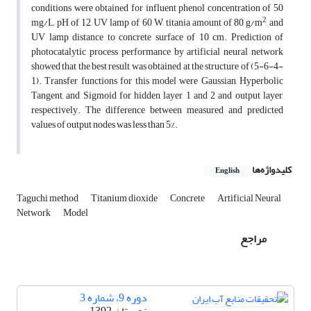
conditions were obtained for influent phenol concentration of 50
2
mg/L, pH of 12, UV lamp of 60 W, titania amount of 80 g/m
, and
UV lamp distance to concrete surface of 10 cm. Prediction of
photocatalytic process performance by artificial neural network
showed that the best result was obtained at the structure of (5-6-4-
1). Transfer functions for this model were Gaussian, Hyperbolic
Tangent, and Sigmoid for hidden layer 1 and 2 and output layer,
respectively. The difference between measured and predicted
values of output nodes was less than 5%.
کلیدواژه‌ها
English
Taguchi method
Titanium dioxide
Concrete
Artificial Neural
Network
Model
مراجع
دوره 9، شماره 3