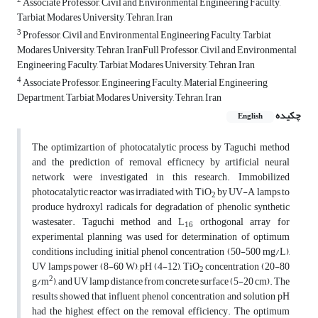
2
Associate Professor, Civil and Environmental Engineering Faculty,
Tarbiat Modares University, Tehran, Iran
3
Professor, Civil and Environmental Engineering Faculty, Tarbiat
Modares University, Tehran, IranFull Professor, Civil and Environmental
Engineering Faculty, Tarbiat Modares University, Tehran, Iran
4
Associate Professor, Engineering Faculty, Material Engineering
Department, Tarbiat Modares University, Tehran, Iran
چکیده
English
The optimizartion of photocatalytic process by Taguchi method
and the prediction of removal efficnecy by artificial neural
network were investigated in this research. Immobilized
photocatalytic reactor was irradiated with TiO
by UV-A lamps to
2
produce hydroxyl radicals for degradation of phenolic synthetic
wastesater. Taguchi method and L
orthogonal array for
16
experimental planning was used for determination of optimum
conditions including initial phenol concentration (50-500 mg/L),
UV lamps power (8-60 W), pH (4-12), TiO
concentration (20-80
2
2
g/m
), and UV lamp distance from concrete surface (5-20 cm). The
results showed that influent phenol concentration and solution pH
had the highest effect on the removal efficiency. The optimum