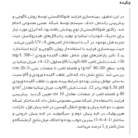
چکیده
در این تحقیق، بهینه‌سازی فرایند فتوکاتالیستی توسط روش تاگوچی و
پیش‌بینی راندمان حذف سیستم توسط شبکه عصبی مصنوعی انجام
شد. راکتور فتوکاتالیستی از نوع پوشش یافته بود که انرژی مورد نیاز
برای تحریک نانوذرات تیتانیا و تولید رادیکال‌های هیدروکسیل جهت
تجزیه فنل موجود در آب با استفاده از لامپ‌های UV-A تأمین می‌شد.
جهت بهینه‌سازی فرایند با استفاده از روش تاگوچی و آرایه استاندارد
L
، تاثیر پارامترهای موثر شامل غلظت آلاینده ورودی (mg/L 500-
16
50)، شدت تابش لامپ‌ (60-8 وات)،pH محلول (12-4)، میزان تیتانیا بر
2
واحد سطح (g/m
80-20) و فاصله لامپ تا صفحات بتنی (cm 20-5)
بررسی شد. نتایج نشان داد که تاثیر غلظت آلاینده ورودی و pH نسبت
به سایر عوامل بیشتر بوده و شرایط بهینه ‌بصورت غلظت آلاینده ورودی
2
mg/L50، pH برابر 12، شدت تابش 60 وات، میزان تیتانیا معادل g/m
80 و فاصله لامپ از صفحات معادل cm 10 تعیین گردید. پیش‌بینی
فرایند با استفاده از شبکه عصبی مصنوعی نشان داد که ساختار شبکه
بصورت دو لایه پنهان و توابع انتقال گوسین در لایه پنهان اول، تانژانت
هیپربولیک در لایه پنهان دوم و سیگموئید در لایه پنهان خروجی و
ساختار (1-4-6-5) بهترین جواب بوده و اختلاف میان نتایج آزمایشگاه و
مدل کمتر از 5 درصد می‌باشد.