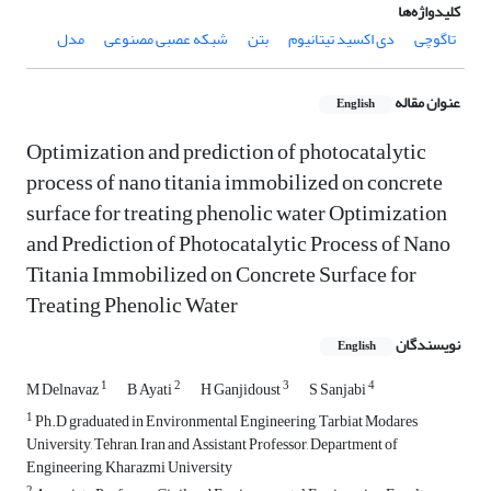
کلیدواژه‌ها
تاگوچی
دی اکسید تیتانیوم
بتن
شبکه عصبی مصنوعی
مدل
عنوان مقاله
English
Optimization and prediction of photocatalytic
process of nano titania immobilized on concrete
surface for treating phenolic water Optimization
and Prediction of Photocatalytic Process of Nano
Titania Immobilized on Concrete Surface for
Treating Phenolic Water
نویسندگان
English
1
2
3
4
M Delnavaz
B Ayati
H Ganjidoust
S Sanjabi
1
Ph.D graduated in Environmental Engineering, Tarbiat Modares
University, Tehran, Iran and Assistant Professor, Department of
Engineering, Kharazmi University