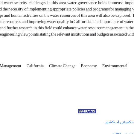
nd water scarcity challenges in this area, water governance holds immense impor
d the necessity of implementing appropriate policies and programs for managing wat
e, and human activities on the water resources of this area will also be explored. 
r resources and improving water quality in California. The importance of water g
 and further research in this field could enhance water resource management in the 
 engineering viewpoints, stating the relevant institutions and budgets associated with
s Management
California
Climate Change
Economy
Environmental
ر حکمرانی آب کشور