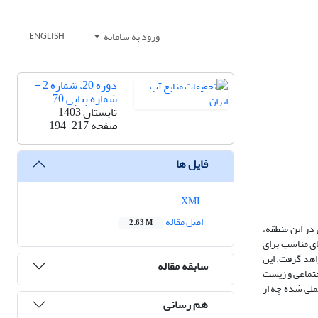
ورود به سامانه
ENGLISH
دوره 20، شماره 2 -
شماره پیاپی 70
تابستان 1403
صفحه
194-217
فایل ها
XML
اصل مقاله
2.63 M
 در این منطقه،
ای مناسب برای
اهد گرفت. این
سابقه مقاله
عملی شده چه از
هم رسانی