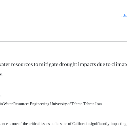
طی
ter resources to mitigate drought impacts due to climate 
ia
am
in Water Resources Engineering, University of Tehran, Tehran, Iran.
nce is one of the critical issues in the state of California, significantly impactin