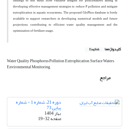
findings of this study offer valuable insights for policymakers, aiding in
developing effective management strategies to reduce P pollution and mitigate
eutrophication in aquatic ecosystems. The proposed GloPhos database is freely
available to support researchers in developing numerical models and future
projections, contributing to efficient water quality management and the
optimization of fertilizer usage.
کلیدواژه‌ها
English
Water Quality, Phosphorus Pollution, Eutrophication, Surface Waters,
Environmental Monitoring
مراجع
دوره 21، شماره 1 - شماره
پیاپی 73
بهار 1404
صفحه
19-32