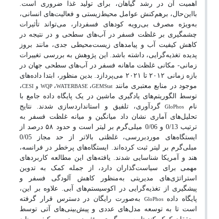
اهمیت آن در رشد گیاهان، برای تولید غذا ضروری است.
بااین‌حال، برهم‌کنش عوامل محیط‌زیستی و فعالیت‌های انسانی،
به‌ویژه مصرف بی‌رویه کودهای فسفردار، می‌تواند تأثیرات
چشمگیری بر غلظت فسفر در آب‌های سطحی و در نتیجه در
کاهش کیفیت آب و پیامدهای زیست‌محیطی جدی، مانند بروز
پدیده تغذیه‌گرایی، داشته باشد. این پژوهش به بررسی تغییرات
زمانی- مکانی غلظت ماهانه فسفر در آب‌های سطحی جهان در
بازه زمانی ۲۰۱۲ تا ۲۰۲۱ می‌پردازد. بدین منظور، ابتدا داده‌های
CESI
WQP
WATERBASE
GEMStat
موجود در منابع معتبری مانند
،
،
،
و
توسط الگوریتم‌های یادگیری ماشین در یک پایگاه داده جامع با
GloPhos
نام
گردآوری، تلفیق و استانداردسازی شدند. نتایج
تحلیل‌های آماری نشان داد میانگین و میانه غلظت فسفر به
ترتیب 0/13 و 0/06 میلی‌گرم بر لیتر است و حدود ۵۸ درصد از
ایستگاه‌های موردبررسی، غلظتی بالاتر از حد مجاز 0/05
میلی‌گرم بر لیتر ثبت کرده‌اند. ایستگاه‌های پرخطر در فرانسه،
هند و آمریکا شناسایی شدند. یافته‌های این مطالعه کاربردهای
مهمی برای سیاست‌گذاران دارد، از جمله کمک به تدوین
استراتژی‌های مدیریتی به‌منظور کاهش آلودگی فسفر و
پیشگیری از تغذیه‌گرایی در اکوسیستم‌های آبی. علاوه بر این،
GloPhos
پایگاه داده
به‌صورت رایگان در دسترس قرار گرفته
است تا به توسعه مدل‌های عددی و پیش‌بینی‌های آتی توسط