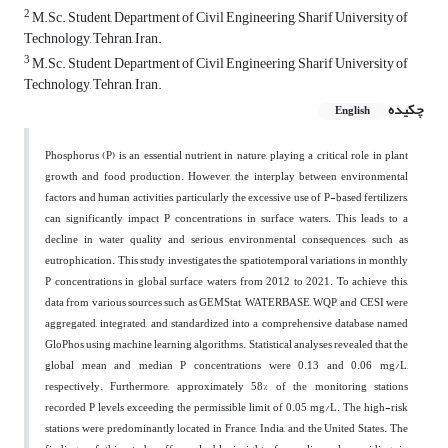
2
M.Sc. Student, Department of Civil Engineering, Sharif University of
Technology, Tehran, Iran.
3
M.Sc. Student, Department of Civil Engineering, Sharif University of
Technology, Tehran, Iran.
چکیده
English
Phosphorus (P) is an essential nutrient in nature, playing a critical role in plant
growth and food production. However, the interplay between environmental
factors and human activities, particularly the excessive use of P-based fertilizers,
can significantly impact P concentrations in surface waters. This leads to a
decline in water quality and serious environmental consequences, such as
eutrophication. This study investigates the spatiotemporal variations in monthly
P concentrations in global surface waters from 2012 to 2021. To achieve this,
data from various sources such as GEMStat, WATERBASE, WQP, and CESI were
aggregated, integrated, and standardized into a comprehensive database named
GloPhos using machine learning algorithms. Statistical analyses revealed that the
global mean and median P concentrations were 0.13 and 0.06 mg/L,
respectively. Furthermore, approximately 58% of the monitoring stations
recorded P levels exceeding the permissible limit of 0.05 mg/L. The high-risk
stations were predominantly located in France, India, and the United States. The