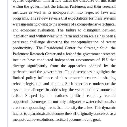
aquifer depletion. This article traces the discourse on this issue
within the government, the Islamic Parlement and their research
institutes, as well as its incorporation into respected laws and
programs. The review reveals that expectations for these systems
were unrealistic, owing to the absence of a comprehensive technical
and economic evaluation. The failure to distinguish between
'depletion and withdrawal' with 'farm and basin scales' has been a
persistent challenge, distorting the conceptualization of 'water
productivity.' The Presidential Center for Strategic Studi, the
Parlement Research Center and a few of the government research
institute have conducted independent assessments of PIS that
diverge significantly from the approaches adopted by the
parlement and the government. This discrepancy highlights the
limited policy influence of these research centers in shaping
relevant legislation and planning. Such experiences underscore the
systemic challenges in addressing the water and environmental
crisis. Shaped by the nation's political economy, certain
opportunities emerge that not only mitigate the water crisis but also
create compounding threats that intensify the crises. This dynamic
has led to a paradoxical outcome: the PSI, originally conceived as a
means to achieve solutions, has itself become the end goal.