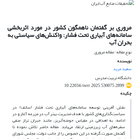
مروری بر گفتمان ناهمگون کشور در مورد اثربخشی
سامانه‌های آبیاری تحت فشار: واکنش‌های سیاستی به
بحران آب
نوع مقاله : مقاله مروری
نویسنده
سعید مرید
دانشگاه تربیت مدرس
10.22034/iwrr.2025.530075.2899
چکیده
نقش آفرینی توسعه سامانه‌های آبیاری تحت فشار (ساتف) در
سیاست‌گذاری‌های کشور با هدف مدیریت بهتر آب در مزرعه آغاز و در
ادامه، به اهدافی در مقیاس حوضه‌آبریز، مانند جبران تراز منفی
سفره‌های آب زیرزمینی ارتقاء می‌یابد. مقاله حاضر تلاش نموده تا
گفتمان صورت گرفته در این خصوص را از جانب دولت، مجلس شورای