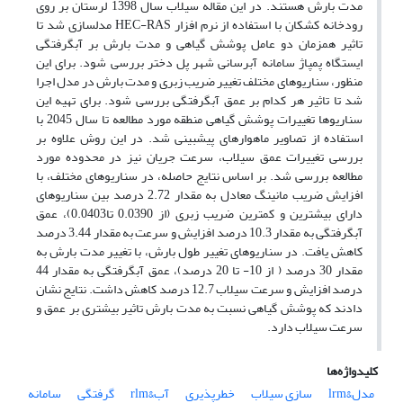
مدت بارش هستند. در این مقاله سیلاب سال 1398 لرستان بر روی
رودخانه کشکان با استفاده از نرم ‎افزار HEC-RAS مدل‎سازی شد تا
تاثیر هم‎زمان دو عامل پوشش گیاهی و مدت بارش بر آب‎گرفتگی
ایستگاه پمپاژ سامانه آبرسانی شهر پل دختر بررسی شود. برای این
منظور، سناریوهای مختلف تغییر ضریب زبری و مدت بارش در مدل اجرا
شد تا تاثیر هر کدام بر عمق آبگرفتگی بررسی شود. برای تهیه این
سناریوها تغییرات پوشش گیاهی منطقه مورد مطالعه تا سال 2045 با
استفاده از تصاویر ماهواره‏ای پیش‏بینی شد. در این روش علاوه بر
بررسی تغییرات عمق سیلاب، سرعت جریان نیز در محدوده مورد
مطالعه بررسی شد. بر اساس نتایج حاصله، در سناریوهای مختلف، با
افزایش ضریب مانینگ معادل به مقدار 2.72 درصد بین سناریوهای
دارای بیشترین و کمترین ضریب زبری (از 0.0390 تا0.0403)، عمق
آب‎گرفتگی به مقدار 10.3 درصد افزایش و سرعت به مقدار 3.44 درصد
کاهش یافت. در سناریوهای تغییر طول بارش، با تغییر مدت بارش به
مقدار 30 درصد ( از 10- تا 20 درصد)، عمق آب‎گرفتگی به مقدار 44
درصد افزایش و سرعت سیلاب 12.7 درصد کاهش داشت. نتایج نشان
دادند که پوشش گیاهی نسبت به مدت بارش تاثیر بیشتری بر عمق و
سرعت سیلاب دارد.
کلیدواژه‌ها
مدل&‌‌lrm
سازی سیلاب
خطرپذیری
آب&‌‌rlm
گرفتگی
سامانه