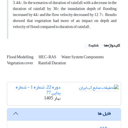
3.44%. In the scenarios of duration of rainfall, with a decrease in the
duration of rainfall by 30%, the inundation depth of flooding
increased by 44% and the flow velocity decreased by 12.7%. Results
showed that vegetation had more of an impact on depth and
velocity of flood compared to duration of rainfall.
کلیدواژه‌ها
English
Flood Modelling
HEC-RAS
Water System Components
Vegetation cover
Rainfall Duration
دوره 22، شماره 1 - شماره
پیاپی 77
بهار 1405
فایل ها