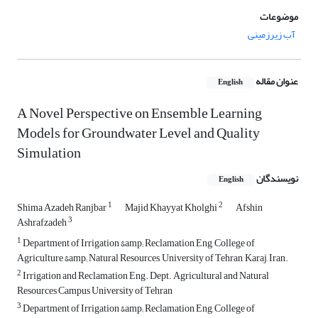
موضوعات
آب زیرزمینی
عنوان مقاله
English
A Novel Perspective on Ensemble Learning
Models for Groundwater Level and Quality
Simulation
نویسندگان
English
1
2
Shima Azadeh Ranjbar
Majid Khayyat Kholghi
Afshin
3
Ashrafzadeh
1
Department of Irrigation &amp; Reclamation Eng, College of
Agriculture &amp; Natural Resources, University of Tehran, Karaj, Iran.
2
Irrigation and Reclamation Eng. Dept. Agricultural and Natural
Resources Campus University of Tehran
3
Department of Irrigation &amp; Reclamation Eng, College of