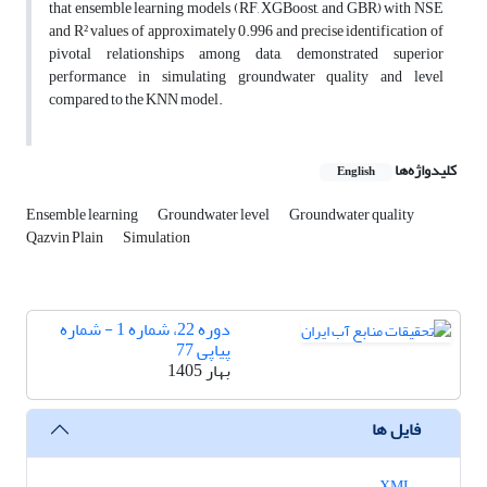
that ensemble learning models (RF, XGBoost, and GBR) with NSE
and R² values of approximately 0.996 and precise identification of
pivotal relationships among data, demonstrated superior
performance in simulating groundwater quality and level
compared to the KNN model.
کلیدواژه‌ها
English
Ensemble learning
Groundwater level
Groundwater quality
Qazvin Plain
Simulation
دوره 22، شماره 1 - شماره
پیاپی 77
بهار 1405
فایل ها
XML