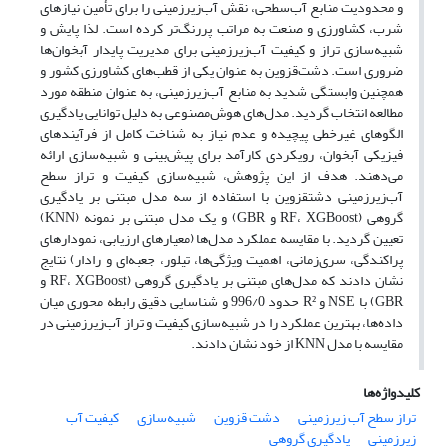
و محدودیت منابع آب‌سطحی، نقش آب‌زیرزمینی را برای تأمین نیازهای
شرب، کشاورزی و صنعت به مراتب پررنگ‌تر کرده است. لذا پایش و
شبیه‌سازی تراز و کیفیت آب‌زیرزمینی برای مدیریت پایدار آبخوان‌ها
ضروری است. دشت‌قزوین به عنوان یکی از قطب‌های کشاورزی کشور و
همچنین وابستگی شدید به منابع آب‌زیرزمینی، به عنوان منطقه مورد‌
مطالعه انتخاب گردید. مدل‌های هوش‌مصنوعی به دلیل توانایی یادگیری
الگوهای غیرخطی پیچیده و عدم نیاز به شناخت کامل از فرآیندهای
فیزیکی آبخوان، رویکردی کارآمد برای پیش‌بینی و شبیه‌سازی ارائه
می‌دهند. هدف از این پژوهش، شبیه‌سازی کیفیت و تراز سطح
آب‌زیرزمینی دشت‎قزوین با استفاده از سه مدل‌ مبتنی بر یادگیری
گروهی (RF، XGBoost و GBR) و یک مدل مبتنی بر نمونه (KNN)
تعیین گردید. با مقایسه عملکرد مدل‌ها (معیار‌های ارزیابی، نمودار‌های
پراکندگی، سری‌زمانی، اهمیت ویژگی‌ها، تیلور، جعبه‌ای و رادار) نتایج
نشان دادند که مدل‌های مبتنی بر یادگیری گروهی (RF، XGBoost و
GBR) با NSE و R² حدود 996/0 و شناسایی دقیق رابطه محوری میان
داده‌ها، بهترین عملکرد را در شبیه‌سازی کیفیت و تراز آب‌زیرزمینی در
مقایسه با مدل KNN از خود نشان دادند.
کلیدواژه‌ها
تراز سطح آب زیرزمینی
دشت قزوین
شبیه‌سازی
کیفیت آب
زیرزمینی
یادگیری گروهی