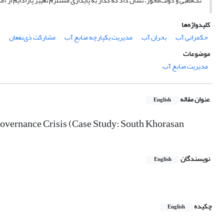
تک‌قطبی و دولت‌محور، نشان داد که گذار به پایداری مستلزم تغییر پارادایم از 
کلیدواژه‌ها
حکمرانی آب
بحران آب
مدیریت یکپارچه منابع آب
مشارکت ذی‌نفعان
موضوعات
مدیریت منابع آب
عنوان مقاله
English
Governance Crisis (Case Study: South Khorasan
نویسندگان
English
چکیده
English