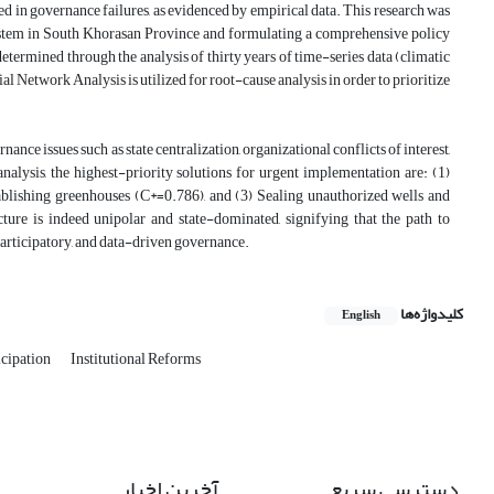
ted in governance failures, as evidenced by empirical data. This research was
system in South Khorasan Province and formulating a comprehensive policy
etermined through the analysis of thirty years of time-series data (climatic
Network Analysis is utilized for root-cause analysis in order to prioritize
nance issues such as state centralization, organizational conflicts of interest,
lysis, the highest-priority solutions for urgent implementation are: (1)
ablishing greenhouses (C*=0.786), and (3) Sealing unauthorized wells and
ture is indeed unipolar and state-dominated, signifying that the path to
participatory, and data-driven governance.
کلیدواژه‌ها
English
icipation
Institutional Reforms
دسترسی سریع
آخرین اخبار