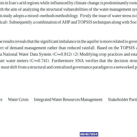
sis in Iran’s arid regions, while influenced by climate change, is predominantly roo
th the aim of analyzing the structural vulnerabilities of the water management 
 study adopts a mixed-methods methodology. Firstly, the issue of water stress is d
cal). Subsequently, a combination of AHP and TOPSIS techniques along with Social 
e results reveals that the significant imbalance in the aquifer is more related to gover
ect of demand management, rather than reduced rainfall. Based on the TOPSIS ana
 a National Water Data System (C*=0.812), (2) Modifying crop practices and est
mart water meters (C*=0.741). Furthermore, SNA verifies that the decision struc
y must shift from a structural and centralized governance paradigm to a networked, 
ce
Water Crisis
Integrated Water Resources Management
Stakeholder Part