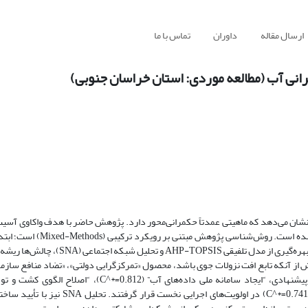
ارسال مقاله
داوران
تماس با ما
رانی آب (مطالعه موردی: استان خراسان جنوبی)
د نشان می‌دهد که ماهیتی عمدتاً حکمرانی‌محور دارد. پژوهش حاضر با هدف واکاوی آسی
نظام مدیریت آب در استان خراسان جنوبی و تدوین نقشه راه سیاستی انجا
آبی با تحلیل روند داده‌های ۳۰ساله اقلیمی و هیدرولوژیکی تبیین شد و سپس با بهره‌گیری از 
ش از آنکه تابع افت نزولات جوی باشد، محصول «تمرکزگرایی دولتی»، «تضاد منافع سازمان
مدیریت تقاضا» است. بر اساس خروجی مدل TOPSIS، از میان راهکارهای پیشنهادی، “ایجاد سامانه ملی داده‌های
(C^*=0.786) و “مسدودسازی چاه‌های غیرمجاز و نصب کنتورهای هوشمند” (C^*=0.741) در اولوی