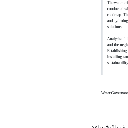
The water cri
conducted wi
roadmap. This
and hydrologi
solutions.
Analysis of th
and the negl
Establishing
installing s
sustainabilit
Water Governan
اشتراک خبرنامه