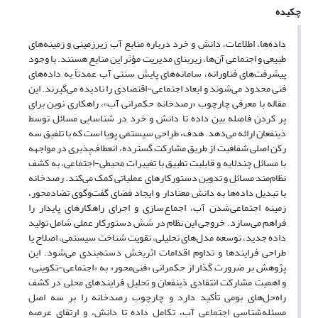
چکیده
داده‌ها، اطلاعات، دانش و خرد درباره منابع آب زیرزمینی و زمینه‌های
طبیعی و اجتماعی آن‌ها، زیربنای مدیریت مؤثر این منابع هستند. با وجود
پیشرفت‌های فناورانه، سامانه‌های پایش سنتی آب عمدتاً به داده‌های
فنی محدود می‌شوند و ابعاد اجتماعی-اقتصادی را نادیده می‌گیرند. این
مقاله با معرفی چارچوب «رصدخانه حکمرانی آب»، راهکاری نوین برای
پر کردن فاصله بین داده تا دانش و خرد در شناسایی مسائل توسط
ذینفعان ارائه می‌دهد. هدف، طراحی سیستمی پویا است که با تلفیق سه
رکن اصلی شفافیت از طریق مشارکت گسترده، انعطاف‌پذیری در مواجهه
با مسائل چندلایه و قابلیت تطبیق با تغییرات محیطی-اجتماعی، به کشف
نظام‌مند مسائل و تدوین دستورکارهای عملیاتی کمک می‌کند. رصدخانه
با تبدیل داده‌ها به دانش معنادار و ایجاد فضای گفت‌وگوی تضادمحور،
زمینه اجتماعی‌شدن آب، اجماع‌سازی و اجرای راهکارهای پایدار را
فراهم می‌سازد. خروجی این نظام در شش دستورکار عملی شامل تولید
داده جدید، توسعه مدل‌های تحلیلی، تقویت شناخت سیستمی، اصلاح یا
طراحی فرایندها و تداوم اقدامات اثربخش دسته‌بندی می‌شود. این
پژوهش بر ضرورت گذار از حکمرانی «فنی‌محور» به «اجتماعی-تکوینی»
و اهمیت مشارکت انتقادی ذینفعان و تحلیل فرایندهای محلی در کشف
راه‌حل‌های بومی تأکید دارد و چارچوب رصدخانه را بر سه اصل
مسئله‌شناسی اجتماعی آب، تکامل داده تا دانش، و ارتقای عرصه