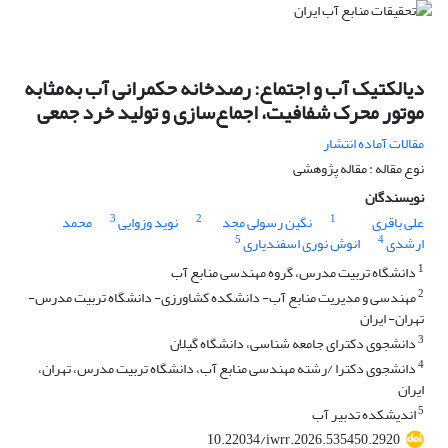
دیالکتیک آب و اجتماع: رصدخانه حکمرانی آب به‌مثابه
موتور محرک شفافیت، اجماع‌سازی و تولید خرد جمعی
مقالات آماده انتشار
نوع مقاله : مقاله پژوهشی
نویسندگان
3
2
1
علی باقری
نگین رسولی مجد
نوید وزوایی
محمد
5
4
ارشدی
انوش نوری اسفندیاری
1
دانشگاه تربیت مدرس، گروه مهندسی منابع آب
2
مهندسی و مدیریت منابع آب- دانشکده کشاورزی- دانشگاه تربیت مدرس-
تهران- ایران
3
دانشجوی دکترای جامعه شناسی، دانشگاه گیلان
4
دانشجوی دکترا /رشته مهندسی منابع آب، دانشگاه تربیت مدرس، تهران،
ایران
5
اندیشکده تدبیر آب
10.22034/iwrr.2026.535450.2920