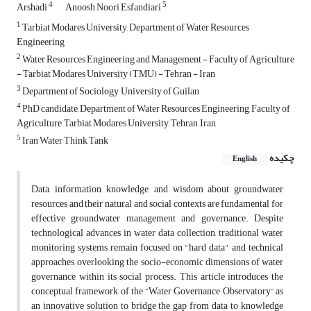
4
5
Arshadi
Anoosh Noori Esfandiari
1
Tarbiat Modares University, Department of Water Resources
Engineering
2
Water Resources Engineering and Management - Faculty of Agriculture
- Tarbiat Modares University (TMU) - Tehran - Iran
3
Department of Sociology, University of Guilan
4
PhD candidate, Department of Water Resources Engineering, Faculty of
Agriculture, Tarbiat Modares University, Tehran, Iran
5
Iran Water Think Tank
چکیده
English
Data, information, knowledge, and wisdom about groundwater
resources and their natural and social contexts are fundamental for
effective groundwater management and governance. Despite
technological advances in water data collection, traditional water
monitoring systems remain focused on "hard data" and technical
approaches, overlooking the socio-economic dimensions of water
governance within its social process. This article introduces the
conceptual framework of the “Water Governance Observatory” as
an innovative solution to bridge the gap from data to knowledge