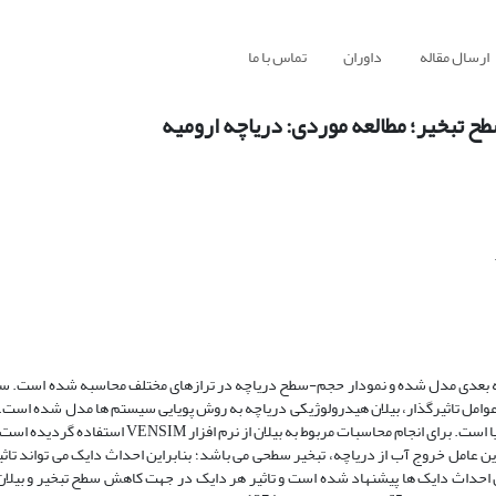
ارسال مقاله
داوران
تماس با ما
 تبخیر؛ مطالعه موردی: دریاچه ارومیه
ن دریاچه ارومیه به کمک نرم افزار SURFER به صورت سه بعدی مدل شده و نمودار حجم-سطح دریاچه در ترازهای مختلف محاسبه شده
ر عوامل تاثیرگذار، بیلان هیدرولوژیکی دریاچه به روش پویایی سیستم ها مدل شده است
از روش پویایی سیستم ها، توانایی لحاظ بازخوردها و اثرات برگشتی به صورت پویا است. برای انجام محاسبات
امل خروج آب از دریاچه، تبخیر سطحی می باشد؛ بنابراین احداث دایک می تواند تاثیر
حل احداث دایک ها پیشنهاد شده است و تاثیر هر دایک در جهت کاهش سطح تبخیر و بیلا