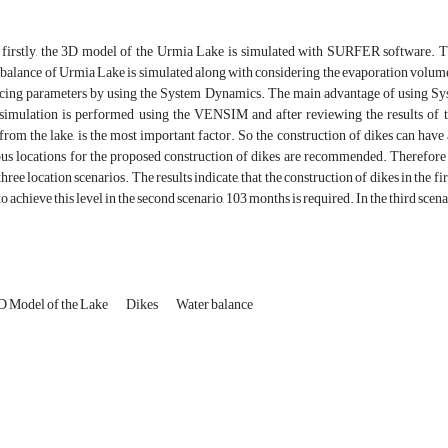
r, firstly, the 3D model of the Urmia Lake is simulated with SURFER software. 
balance of Urmia Lake is simulated along with considering the evaporation volume
ncing parameters by using the System Dynamics. The main advantage of using Syst
simulation is performed using the VENSIM and after reviewing the results of the 
rom the lake, is the most important factor. So the construction of dikes can have 
ous locations for the proposed construction of dikes are recommended. Therefore 
ree location scenarios. The results indicate, that the construction of dikes in the fi
o achieve this level in the second scenario, 103 months is required. In the third scen
D Model of the Lake
Dikes
Water balance