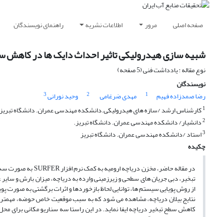
صفحه اصلی
مرور
اطلاعات نشریه
راهنمای نویسندگان
شبیه سازی هیدرولیکی تاثیر احداث دایک ها در کاهش سطح
نوع مقاله : یادداشت فنی (5 صفحه)
نویسندگان
3
2
1
رضا صمدزاده فهیم
مهدی ضرغامی
وحید نورانی
1
کارشناس ارشد /سازه های هیدرولیکی.دانشکده مهندسی عمران. دانشگاه تبریز
2
دانشیار/ دانشکده مهندسی عمران. دانشگاه تبریز.
3
استاد /دانشکده مهندسی عمران. دانشگاه تبریز
چکیده
در مقاله حاضر، مخز
تبخیر، دبی جریان های سطحی و زیرزمینی وارده به دریاچه، میزان بارش و سای
نتایج بیلان دریاچه، مشاهده می شود که به سبب موقعیت خاص حوضه، مهمترین ع
کاهش سطح تبخیر دریاچه ایفا نماید. در این راستا سه سناریو مکانی برای م