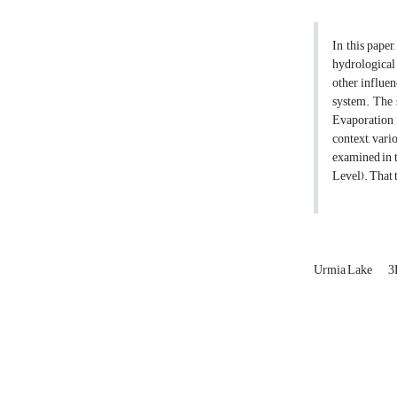
In this pape
hydrological 
other influe
system. The 
Evaporation f
context, vari
examined in th
Level). That t
Urmia Lake
3