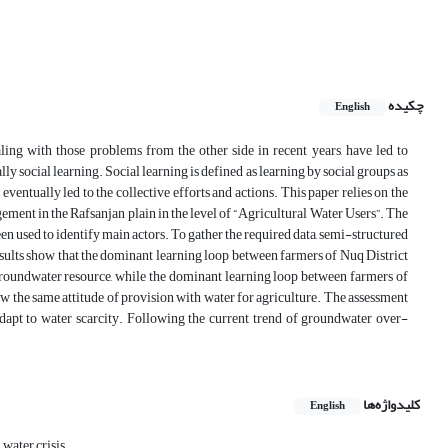
چکیده
English
ing with those problems from the other side in recent years, have led to
social learning. Social learning is defined as learning by social groups as
ventually led to the collective efforts and actions. This paper relies on the
ement in the Rafsanjan plain in the level of “Agricultural Water Users”. The
n used to identify main actors. To gather the required data, semi-structured
esults show that the dominant learning loop between farmers of Nuq District
groundwater resource, while the dominant learning loop between farmers of
 the same attitude of provision with water for agriculture. The assessment
adapt to water scarcity. Following the current trend of groundwater over-
کلیدواژه‌ها
English
water crisis