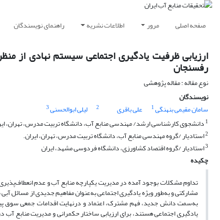
صفحه اصلی
مرور
اطلاعات نشریه
راهنمای نویسندگان
ارزیابی ظرفیت یادگیری اجتماعی سیستم نهادی از منظر 
رفسنجان
نوع مقاله : مقاله پژوهشی
نویسندگان
3
2
1
سامان مقیمی بنهنگی
علی باقری
لیلی ابوالحسنی
1
دانشجوی کارشناسی ارشد/ مهندسی منابع آب، دانشگاه تربیت مدرس، تهران، ایر
2
استادیار /گروه مهندسی منابع آب، دانشگاه تربیت مدرس، تهران، ایران.
3
استادیار /گروه اقتصاد کشاورزی، دانشگاه فردوسی مشهد، ایران
چکیده
تداوم مشکلات بوجود آمده در مدیریت یکپارچه منابع آب و عدم انعطاف‌پذیری 
مشارکتی و به‌طور ویژه یادگیری اجتماعی به‌عنوان مفاهیم جدیدی از مسائل آبی م
به‌سمت دانش جدید، فهم مشترک، اعتماد و درنهایت اقدامات جمعی سوق پیدا می
یادگیری اجتماعی هستند، برای ارزیابی ساختار حکمرانی و مدیریت منابع آب 