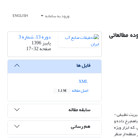
ورود به سامانه
ENGLISH
ه مطالعاتی
دوره 13، شماره 3
پاییز 1396
صفحه
17-32
فایل ها
XML
اصل مقاله
1.1 M
سابقه مقاله
یریت تطبیقی -
باهم رخ داده و
هم رسانی
که ابزار ویژه
منطقه از منظر