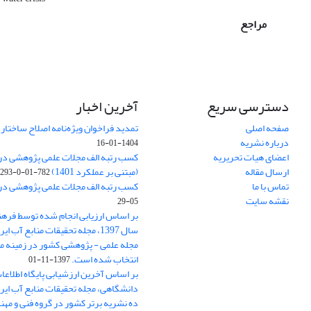
مراجع
دسترسی سریع
آخرین اخبار
صفحه اصلی
تمدید فراخوان ویژه‌نامه اصلاح ساختا
درباره نشریه
1404-01-16
اعضای هیات تحریریه
ارسال مقاله
(مبتنی بر عملکرد 1401)
782-01-0-293
تماس با ما
کسب رتبه الف مجلات علمی پژوهشی در ارزی
نقشه سایت
05-29
بر اساس ارزیابی انجام شده توسط فره
سال 1397، مجله تحقیقات منابع آب 
مجله علمی - پژوهشی کشور در زمینه م
انتخاب شده است.
1397-11-01
بر اساس آخرین ارزشیابی پایگاه اطلاعا
دانشگاهی، مجله تحقیقات منابع آب ایران
ده نشریه برتر کشور در گروه فنی و مه