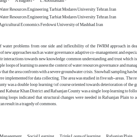
angi
A Bagheri
L Abolhassani
ater Resources Engineering, Tarbiat Modares University, Tehran, Iran
ater Resources Engineering, Tarbiat Modares University, Tehran, Iran
gricultural Economics, Ferdowsi University of Mashhad, Iran
of water problems from one side, and inflexibility of the IWRM approach in deal
f new approaches such as water governance, adaptive co-management, and especially 
heir interactions towards new knowledge, common understanding, and trust, which is e
iple loops of learning to assess the context of water resources governance and manag
 that the area confronts with a severe groundwater crisis. Snowball sampling has bee
re implemented for data collecting. The area was studied in five sub-areas. The r
nty was a double loop learning (of course oriented towards deterioration of the 
d Kabutar Khan District and Rafsanjan County was a single loop learning to follow
rning loops indicated that structural changes were needed in Rafsanjan Plain to 
can result in a tragedy of commons.
s Management
Social Learning
Triple Loops of learning
Rafsanjan Plain