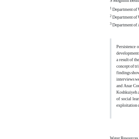
S Moghimi Benh
1
Department of W
2
Department of W
3
Department of A
Persistence 
development o
a result of t
concept of tr
findings show
interviews we
and Anar Cou
Koshkuiyeh an
of social lea
exploitation 
Water Resource