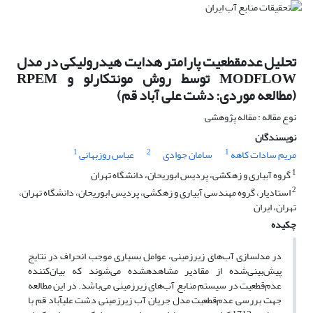
تحلیل عدم‏قطعیت پارامتر هدایت هیدرولیکی در مدل
MODFLOW توسط روش مونت‏کارلو و RPEM
(مطالعه موردی: دشت علی ‏آباد قم)
نوع مقاله : مقاله پژوهشی
نویسندگان
1
2
1
مریم سادات کاهه
سامان جوادی
عباس روزبهانی
1
گروه آبیاری و زهکشی، پردیس ابوریحان، دانشگاه تهران
2
استادیار، گروه مهندسی آبیاری و زهکشی، پردیس ابوریحان، دانشگاه تهران،
تهران، ایران
چکیده
در مدلسازی آب‌های زیرزمینی، عوامل بسیاری موجب انحراف در نتایج
پیش‌بینی‌شده از مقادیر مشاهده‏شده می‌شوند که بیان‌کننده
عدم‌قطعیت در سیستم منابع آب‌های زیرزمینی می‌باشد. در این مطالعه
جهت بررسی عدم‌قطعیت مدل جریان آب زیرزمینی دشت علی‏آباد قم با