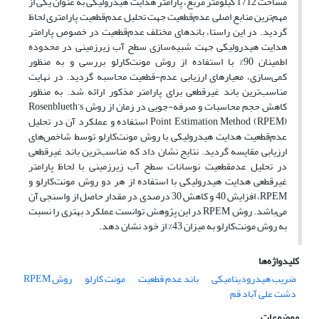
مساحت 1712 کیلومتر مربع، پارامتر هدایت هیدرولیکی به عنوان یکی از
مهم‌ترین منابع اصلی عدم‌قطعیت جهت ‌تحلیل عدم‌قطعیت پارامتری لحاظ
گردید. در این راستا، باندهای مختلف عدم‌قطعیت در خصوص پارامتر
هدایت هیدرولیکی جهت شبیه‌سازی سطح آب زیرزمینی در محدوده
اطمینان 90% با استفاده از روش مونت‌کارلو بررسی و به منظور
کمی‌سازی، معیارهای ارزیابی عدم-قطعیت محاسبه گردید. در نهایت
مناسب‌ترین باند غیرقطعی برای پارامتر مذکور ارائه شد. به منظور
کاهش حجم محاسبات و صرفه-جویی در زمان از روش Rosenblueth’s
Point Estimation Method (RPEM) استفاده و عملکرد آن در تحلیل
عدم‌قطعیت هدایت هیدرولیکی با روش مونت‌کارلو توسط شاخص‌های
ارزیابی مقایسه گردید. نتایج نشان داد که مناسب‌ترین باند غیرقطعی
در تحلیل عدم‏قطعیت نوسانات سطح آب زیرزمینی با لحاظ پارامتر
غیرقطعی هدایت هیدرولیکی با استفاده از هر دو روش مونت‌کارلو و
RPEM، افزایش 40 و کاهش 30 درصدی در مقدار حاصل از واسنجی آن
می‌باشد. روش RPEM در این پژوهش توانست عملکرد بهتری را نسبت
به روش مونت‌کارلو به میزان 43% از خود نشان دهد.
کلیدواژه‌ها
ضریب هیدرودینامیکی
باند عدم‏ قطعیت
مونت‏ کارلو
روش RPEM
دشت علی آباد قم
موضوعات