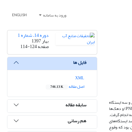
ورود به سامانه
ENGLISH
دوره 14، شماره 1
بهار 1397
صفحه
114-124
فایل ها
XML
اصل مقاله
746.13 K
 در آبخوان کمیجان است. بدین منظور با دریافت اطلاعات 32 چاه پیزومتری و سه ایستگاه
سابقه مقاله
هواشناسی کمیجان، قهاوند و خنداب واقع در محدوده آبخوان، اثر خشکسالی هواشناسی از طریق شاخص‌های خشکسالی بارش استاندارد شده (SPI)، درصد نرمال (PNI) و دهک‌ها
GR) مطالعه شد. بررسی‌ها براساس آزمون همبستگی پیرسون در مقیاس ماهانه و تاخیرهای زمانی 1، 3، 6، 9، 12، 18، 24 و 48 ماهه انجام گرفت.
هم رسانی
تایج درصد ایستگاه‌های
یز بیانگر آن بود که وقوع