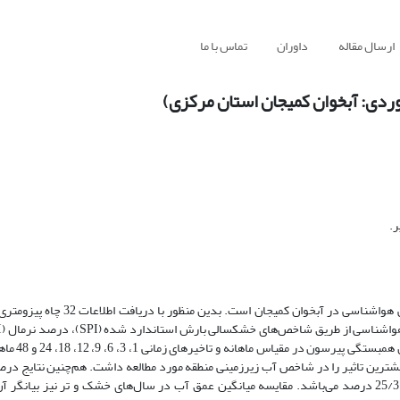
ارسال مقاله
داوران
تماس با ما
ردی: آبخوان کمیجان استان مرکزی)
.
هدف از این پژوهش بررسی نوسانات عمق آب زیرزمینی تحت تاثیر خشکسالی هواشناسی
(DI) بر شاخص آب‌های زیرزمینی (I
اد وقوع هر سه شاخص خشکسالی هواشناسی با تاخیر 9 ماهه، بیشترین تاثیر را در شاخص آب زیرزمینی منطقه مورد مطالعه داشت. هم‌چنین ن
دارای همبستگی معنی‌دار GRI با SPI، DI و PNI به‌ترتیب 14/20، 43/27 و 25/31 درصد می‌باشد. مقایسه میانگین عمق آب در سال‌های خشک و تر ن