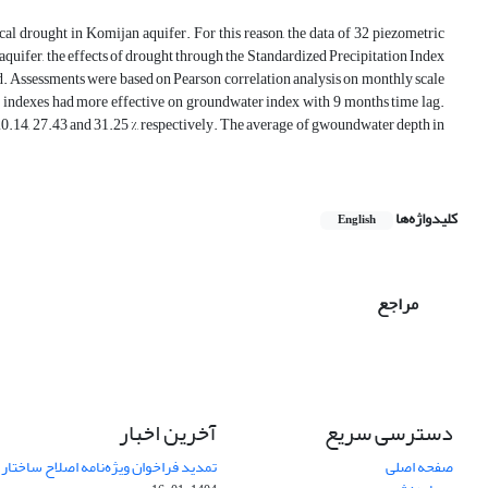
l drought in Komijan aquifer. For this reason, the data of 32 piezometric
quifer, the effects of drought through the Standardized Precipitation Index
d. Assessments were based on Pearson correlation analysis on monthly scale
ught indexes had more effective on groundwater index with 9 months time lag.
 20.14, 27.43 and 31.25 %, respectively. The average of gwoundwater depth in
کلیدواژه‌ها
English
مراجع
دسترسی سریع
آخرین اخبار
صفحه اصلی
تمدید فراخوان ویژه‌نامه اصلاح ساختا