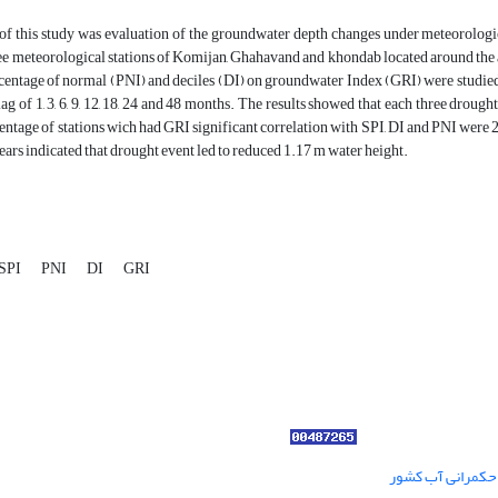
f this study was evaluation of the groundwater depth changes under meteorologica
ee meteorological stations of Komijan, Ghahavand and khondab located around the a
rcentage of normal (PNI) and deciles (DI) on groundwater Index (GRI) were studie
lag of 1, 3, 6, 9, 12, 18, 24 and 48 months. The results showed that each three dro
centage of stations wich had GRI significant correlation with SPI, DI and PNI were
ears indicated that drought event led to reduced 1.17 m water height.
SPI
PNI
DI
GRI
ر حکمرانی آب کشور