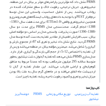
PRMS نشان داد که مؤثرترین پارامترهای موثر بر بیلان در این منطقه،
تبخیروتعرق، جریان ترجیحی، رطوبت خاک و سطح مشارکت کننده در
رواناب می‌باشند. پس از تحلیل حساسیت، واسنجی این مدل توسط
نرم‌افزار PEST و با توجه به داده‌های رواناب ایستگاه‌های هیدرومتری و
همچنین تبخیروتعرق واقعی (ETEns1.0) برای مدت هفت سال (1381-
1388) انجام گرفت. صحت‌سنجی مدل PRMS برای مدت دو سال
(1388-1390) صورت پذیرفت. واسنجی مدل بر اساس دو مؤلفه اصلی
بیلان، سبب افزایش اطمینان از مقادیر تغذیه به‌دست آمده توسط مدل
PRMS گردید. نتایج نشان داد تبخیر و تعرق که 87% از مجموع بارش و
آبیاری را شامل می‌شد، مهمترین مؤلفه بیلان در منطقه می‌باشد و پس از
آن، تغذیه با اختصاص 5/12% از حجم کلی بارندگی و آبیاری، قرار دارد.
مدل‌سازی PRMS نشان می‌دهد که تغذیه آبخوان دشت نیشابور به‌طور
متوسط سالانه 295 میلیون مترمکعب بوده که عمدتاً مربوط به مناطق
کوهپایه‌ای و اراضی فاریاب می‌باشد. این مقدار تغذیه از آبان تا
اردیبهشت ماه اتفاق می‌افتد و در ماه‌های گرم سال به علت بالا بودن
میزان تبخیر و تعرق و کمبود رطوبت ناحیه ریشه، تغذیه ناچیز است.
کلیدواژه‌ها
تغذیه آب زیرزمینی
توزیع مکانی و زمانی
PRMS
حوضه‌آبریز
نیشابور