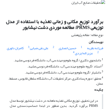
برآورد توزیع مکانی و زمانی تغذیه با استفاده از مدل
توزیعی PRMS: مطالعه موردی دشت نیشابور
نوع مقاله : مقاله پژوهشی
نویسندگان
3
2
1
فرزانه نظریه
حسین انصاری
علی نقی ضیایی
کامران داوری
4
2
عزیز اله ایزدی
1
دانشجوی دکتری/ گروه علوم و مهندسی آب، دانشگاه فردوسی مشهد.
2
استاد /گروه علوم و مهندسی آب، دانشگاه فردوسی مشهد.
3
دانشیار /گروه علوم و مهندسی آب، دانشگاه فردوسی مشهد.
4
محقق /دوره پسادکتری، مرکز تحقیقات آب دانشگاه سلطان قابوس، مسقط،
عمان.
چکیده
در این تحقیق، توزیع مکانی تغذیه ماهانه در دشت نیشابور توسط مدل
PRMS برآورد گردید. بدین منظور در ابتدا حساسیت‌سنجی مدل