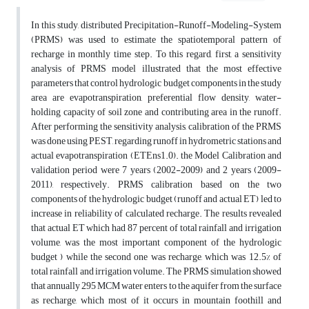
In this study, distributed Precipitation-Runoff-Modeling-System
(PRMS) was used to estimate the spatiotemporal pattern of
recharge in monthly time step. To this regard, first, a sensitivity
analysis of PRMS model illustrated that the most effective
parameters that control hydrologic budget components in the study
area are evapotranspiration, preferential flow density, water-
holding capacity of soil zone and contributing area in the runoff.
After performing the sensitivity analysis, calibration of the PRMS
was done using PEST, regarding runoff in hydrometric stations and
actual evapotranspiration (ETEns1.0). the Model Calibration and
validation period were 7 years (2002-2009) and 2 years (2009-
2011), respectively. PRMS calibration based on the two
components of the hydrologic budget (runoff and actual ET) led to
increase in reliability of calculated recharge. The results revealed
that actual ET which had 87 percent of total rainfall and irrigation
volume, was the most important component of the hydrologic
budget ) while the second one was recharge, which was 12.5% of
total rainfall and irrigation volume. The PRMS simulation showed
that annually 295 MCM water enters to the aquifer from the surface
as recharge, which most of it occurs in mountain foothill and