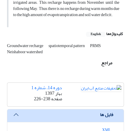
irrigated areas. This recharge happens from November until the
following May. Thus, there is no recharge during warm months due
to the high amount of evapotranspiration and soil water deficit.
کلیدواژه‌ها
English
Groundwater recharge
spatiotemporal pattern
PRMS
Neishaboor watershed
مراجع
دوره 14، شماره 1
بهار 1397
صفحه
226-238
فایل ها
XML