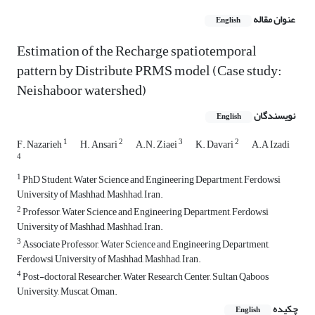
عنوان مقاله
English
Estimation of the Recharge spatiotemporal
pattern by Distribute PRMS model (Case study:
Neishaboor watershed)
نویسندگان
English
1
2
3
2
F. Nazarieh
H. Ansari
A.N. Ziaei
K. Davari
A.A Izadi
4
1
PhD Student, Water Science and Engineering Department, Ferdowsi
University of Mashhad, Mashhad, Iran.
2
Professor, Water Science and Engineering Department, Ferdowsi
University of Mashhad, Mashhad, Iran.
3
Associate Professor, Water Science and Engineering Department,
Ferdowsi University of Mashhad, Mashhad, Iran.
4
Post-doctoral Researcher, Water Research Center, Sultan Qaboos
University, Muscat, Oman.
چکیده
English