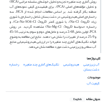
روش آماری چند متغیره تجزیه و تحلیل خوشه‌ای سلسله مراتبی (HCA)
و تحلیل مؤلفه‌های اصلی (PCA)، برای طبقهبندی کیفی نمونه‌ها‌ی آب
منطقه بکار گرفته شد. بر اساس مطالعات انجام شده از HCA، سه
رخساره‌ی اصلی هیدروشیمی در دشت بستان شامل رخساره‌ی با شوری
زیاد (گروه1: Na-Cl)، با شوری کمتر (گروه2: Ca-Na-SO4-Cl)، و
رخساره حدواسط (گروه3: Na-Mg-Cl) مشاهده گردید. در روش
PCA، اولین عامل 2/68 درصد و عامل‌های دوم و سوم به ترتیب 45/14
و 25/9 درصد از تغییرات را نشان می-دهند. نتایج این مطالعه به وضوح
فوائد تکنیک‌های آماری چند متغیره را در ارزیابی هیدروشیمیایی منابع
آب سطحی و زیرزمینی دشت مورد مطالعه نشان می‌دهد.
کلیدواژه‌ها
آب زیرزمینی
هیدروشیمی
تکنیک‌های آماری چند متغیره
رخساره
دشت بستان
موضوعات
کیفیت آب
عنوان مقاله
English