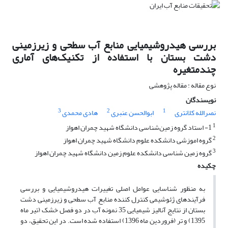
بررسی هیدروشیمیایی منابع آب سطحی و زیرزمینی
دشت بستان با استفاده از تکنیک‌های آماری
چندمتغیره
نوع مقاله : مقاله پژوهشی
نویسندگان
3
2
1
نصرالله کلانتری
ابوالحسن عنبری
هادی محمدی
1
1- استاد گروه زمین‌شناسی دانشگاه شهید چمران اهواز
2
گروه اموزشی دانشکده علوم دانشگاه شهید چمران اهواز
3
گروه زمین شناسی دانشکده علوم زمین دانشگاه شهید چمران اهواز
چکیده
به منظور شناسایی عوامل اصلی تغییرات هیدروشیمیایی و بررسی
فرآیندهای ژئوشیمی کنترل کننده منابع آب سطحی و زیرزمینی دشت
بستان از نتایج آنالیز شیمیایی 35 نمونه آب در دو فصل خشک (تیر ماه
1395) و تر (فروردین ماه 1396) استفاده شده است. در این تحقیق، دو