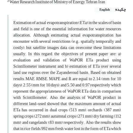
3
Water Research Institute of Ministry of Energy, Tehran, Iran
چکیده
English
Estimation of actual evapotranspiration (ETa) in the scales of basin
and field is one of the essential information for water resources
allocation. Although estimating actual evapotranspiration has
encounter with several restrictions (e.g., spatially, temporally and
costly), but satellite images data can overcome these limitations
usually. In this regard, the objectives of present paper are: a)
evaluation and validation of WaPOR ETa product using
Scintillometer instrument and, b) estimation of ETa over several
land use regions over the Zayanderoud basin. Based on obtained
results, MAE, RMSE, MAPE and R are equal to 2.14 (mm for 10
days), 2.55 (mm for 10 days), and 5.50 and 0.97 respectively which
represent the appropriateness of WaPOR ETa data in comparison
with Scintillometer. Also, the analysis of WaPOR product in
different land-used showed that, the maximum amount of actual
ETa has occurred in dual crops (513 mm), orchards (387 mm),
spring crops (272 mm), autumnal crops (271 mm), dry farming (112
mm) and rangelands (83 mm) respectively. Also the results show
that in rice fields, 992 mm fresh water lost in the form of ETa which