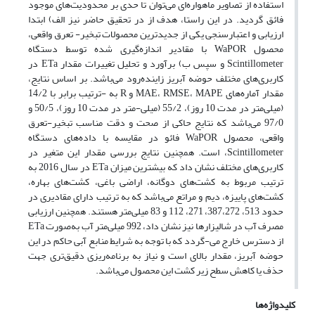
استفاده از تصاویر ماهواره‌ای می‌توان تا حدی بر محدودیت‌های موجود
فائق گردید. در این راستا، هدف از در تحقیق حاضر نیز الف) ابتدا
ارزیابی و اعتبارسنجی یکی از جدیدترین محصولات تبخیر- تعرق واقعی،
محصول WaPOR با مقادیر اندازه‌گیری شده توسط دستگاه
Scintillometer و سپس ب) برآورد و تحلیل تغییرات مقدار ETa در
کاربری‌های مختلف حوضه آبریز زاینده‌رود می‌باشد. بر اساس نتایج،
مقدار آماره‌های MAE، RMSE، MAPE و R به -ترتیب برابر با 14/2
(میلی‌متر در مدت 10 روز)، 55/2 (میلی-متر در مدت 10 روز)، 50/5 و
97/0 می‌باشد که نتایج حاکی از صحت و دقت مناسب تبخیر-تعرق
واقعی، محصول WaPOR فائو در مقایسه با داده‌های دستگاه
Scintillometer، است. همچنین نتایج بررسی مقدار این متغیر در
کاربری‌های مختلف نشان داد که بیشترین میزان ETa در سال 2016 به
ترتیب مربوط به کشت‌های دوگانه، اراضی باغی، کشت‌های بهاره،
کشت‌های پاییزه، دیم و مراتع می‌باشد که به ترتیب دارای مقادیری در
حدود 513، 387،272، 271، 112 و 83 میلی‌متر هستند. همچنین ارزیابی
مصرف آب در شالیزارها نیز نشان داد، 992 میلی‌متر آب به‌صورت ETa
از دسترس خارج می-گردد که با توجه به شرایط منابع آبی حاکم در این
حوضه آبریز، مقدار بالای است و نیاز به برنامه‌ریزی دقیق‌تری جهت
حذف یا کاهش سطح زیر کشت این محصول می‌باشد.
کلیدواژه‌ها