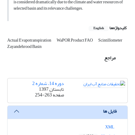
is considered dramatically due to the climate and water resources of
selected basin and its relevance challenges.
کلیدواژه‌ها
English
Actual Evapotranspiration
WaPOR Product FAO
Scintillometer
Zayandehrood Basin
مراجع
دوره 14، شماره 2
تابستان 1397
صفحه
254-263
فایل ها
XML