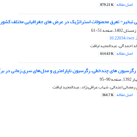
اصل مقاله
879.21 K
 تبخیر- تعرق محصولات استراتژیک در عرض های جغرافیایی مختلف کشور
51-61
10.22034/iwrr.
لد احمدآلی، عبدالمجید لیاقت
اصل مقاله
614.63 K
رگرسیون های چندخطی، رگرسیون ناپارامتری و مدل‌های سری زمانی در برآو
90-95
ی رمضائی اعتدالی، شهاب عراقی‌نژاد، عبدالمجید لیاقت
اصل مقاله
364.7 K