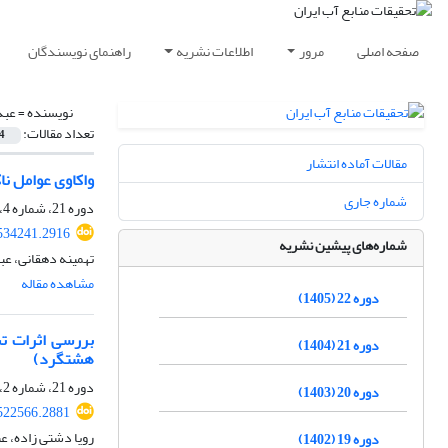
صفحه اصلی
مرور
اطلاعات نشریه
راهنمای نویسندگان
نویسنده =
عبد
تعداد مقالات:
4
مقالات آماده انتشار
واکاوی عوامل ن
شماره جاری
دوره 21، شماره 4، زمستان 1404، صفحه
534241.2916
شماره‌های پیشین نشریه
تهمینه دهقانی، عب
مشاهده مقاله
دوره 22 (1405)
بررسی اثرات تش
دوره 21 (1404)
هشتگرد)
دوره 21، شماره 2، تابستان 1404، صفحه
دوره 20 (1403)
522566.2881
رویا دشتی زاده، ع
دوره 19 (1402)