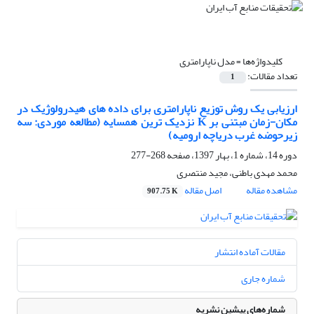
کلیدواژه‌ها =
مدل ناپارامتری
تعداد مقالات:
1
ارزیابی یک روش توزیع ناپارامتری برای داده های هیدرولوژیک در
مکان-زمان مبتنی بر K نزدیک ترین همسایه (مطالعه موردی: سه
زیرحوضه غرب دریاچه ارومیه)
دوره 14، شماره 1، بهار 1397، صفحه
268-277
محمد مهدی باطنی، مجید منتصری
مشاهده مقاله
اصل مقاله
907.75 K
مقالات آماده انتشار
شماره جاری
شماره‌های پیشین نشریه