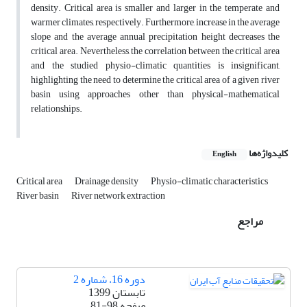
density. Critical area is smaller and larger in the temperate and
warmer climates, respectively. Furthermore, increase in the average
slope and the average annual precipitation height decreases the
critical area. Nevertheless, the correlation between the critical area
and the studied physio-climatic quantities is insignificant,
highlighting the need to determine the critical area of a given river
basin using approaches other than physical-mathematical
relationships.
کلیدواژه‌ها
English
Critical area
Drainage density
Physio-climatic characteristics
River basin
River network extraction
مراجع
دوره 16، شماره 2
تابستان 1399
صفحه
81-98