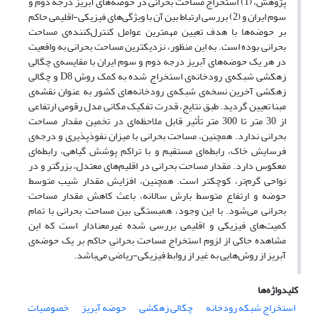
پژوهش، (1) استخراج مساحت بحرانی در حوضه‌ها‌ی آبریز درجه دوم و
سوم ایران و (2) بررسی ارتباط بین آن با ویژگی‌های فیزیکی-اقلیمی حاکم
بر حوضه‌ها‌ با هدف تعیین مهمترین عوامل کنترل‌کننده‌ی مساحت
بحرانی بوده است. به این منظور، نزدیکترین مساحت بحرانی به واقعیت
در هر یک حوضه‌ها‌ی آبریز درجه دوم و سوم ایران با مقایسه‌ی چگالی
زهکشی شبکه‌ی رودخانه‌ی استخراج شده به کمک روش D8 و چگالی
زهکشی آخرین نسخه‌ی شبکه‌ی رودخانه‌های کشور به عنوان نقشه‌ی
مبنا‌ تعیین گردید. طبق نتایج، قدرت تفکیک مکانی مدل رقومی ارتفاعی
از 30 متر تا 300 متر تأثیر قابل ملاحظه‌ای در تخمین مقدار مساحت
بحرانی ندارد. همچنین، مساحت بحرانی با میزان نفوذ‌پذیری و درجه‌ی
فرسایش خاک، رابطه‌ای مستقیم و با تراکم پوشش گیاهی، رابطه‌ای
معکوس دارد. مقدار مساحت بحرانی در اقلیم‌های معتدل،‌ بزرگتر و در
نواحی گرم‌تر، کوچکتر است. همچنین، افزایش مقدار شیب متوسط
حوضه و ارتفاع متوسط بارش سالانه، باعث کاهش مقدار مساحت
بحرانی می‌شود. با این وجود، همبستگی بین مساحت بحرانی با تمام
کمیت‌های فیزیکی و اقلیمی بررسی شده غیرمعنادار است که این
مشاهده حاکی از لزوم استخراج مساحت بحرانیِ حاکم بر یک حوضه‌ی
آبریز از روش‌هایی به غیر از روابط فیزیکی-ریاضی می‌باشد.
کلیدواژه‌ها
استخراج شبکه‌ رودخانه
چگالی زهکشی
حوضه آبریز
خصوصیات