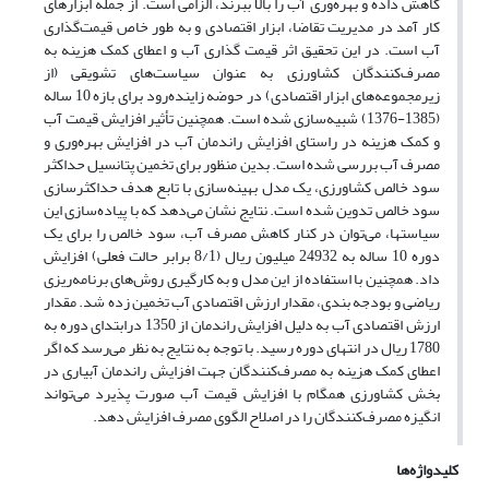
کاهش داده و بهره‌وری آب را بالا ببرند، الزامی است. از جمله ابزارهای
کار آمد در مدیریت تقاضا، ابزار اقتصادی و به طور خاص قیمت‌گذاری
آب است. در این تحقیق اثر قیمت گذاری آب و اعطای کمک هزینه به
مصرف‌کنندگان کشاورزی به عنوان سیاست‌های تشویقی (از
زیرمجموعه‌های ابزار اقتصادی) در حوضه زاینده‌رود برای بازه 10 ساله
(1385-1376) شبیه‌سازی شده است. همچنین تأثیر افزایش قیمت آب
و کمک هزینه در راستای افزایش راندمان آب در افزایش بهره‌وری و
مصرف آب بررسی شده است. بدین منظور برای تخمین پتانسیل حداکثر
سود خالص کشاورزی، یک مدل بهینه‌سازی با تابع هدف حداکثرسازی
سود خالص تدوین شده است. نتایج نشان می‌دهد که با پیاده‌سازی این
سیاستها، می‌توان در کنار کاهش مصرف آب، سود خالص را برای یک
دوره 10 ساله به 24932 میلیون ریال (8/1 برابر حالت فعلی) افزایش
داد. همچنین با استفاده از این مدل و به کارگیری روش‌های برنامه‌ریزی
ریاضی و بودجه بندی، مقدار ارزش اقتصادی آب تخمین زده شد. مقدار
ارزش اقتصادی آب به دلیل افزایش راندمان از 1350 درابتدای دوره به
1780 ریال در انتهای دوره رسید. با توجه به نتایج به نظر می‌رسد که اگر
اعطای کمک ‌هزینه به مصرف‌کنندگان جهت افزایش راندمان آبیاری در
بخش کشاورزی همگام با افزایش قیمت آب صورت پذیرد می‌تواند
انگیزه مصرف‌کنندگان را در اصلاح الگوی مصرف افزایش دهد.
کلیدواژه‌ها