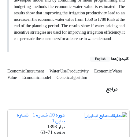
developed model and by combining of linear programming and
budgeting methods the economic water value is estimated. The
results show that improving the irrigation productivity lead to an
increase in the economic water value from 1350 to 1780 Rials at the
end of the planning period. The results show if water pricing and
incentive strategies are used for improving irrigation efficiency, it
can persuade the consumers for a decrease in water demand.
کلیدواژه‌ها
English
Economic Instrument
Water Use Productivity
Economic Water
Value
Economic model
Genetic algorithm
مراجع
دوره 10، شماره 1 - شماره
پیاپی 1
بهار 1393
صفحه
63-71