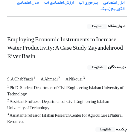
ابزار اقتصادی
بهره‌وری آب
ارزش اقتصادی آب
مدل اقتصادی
الگورتیم ژنتیک
عنوان مقاله
English
Employing Economic Instruments to Increase
Water Productivity: A Case Study, Zayandehrood
River Basin
نویسندگان
English
1
2
3
S.A OhabYazdi
A Ahmadi
A Nikouei
1
Ph.D. Student, Department of Civil Engineering, Isfahan University of
Technology
2
Assistant Professor, Department of Civil Engineering, Isfahan
University of Technology
3
Assistant Professor, Isfahan Research Center for Agriculture & Natural
Resources
چکیده
English