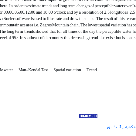
here. In order to estimate trends and long term changes of perceptible water ove
for 00:00, 06:00, 12:00 and 18:00 o’clock and by a resolution of 2.5 longitudes 2.
o Surfer software is used to illustrate and drew the maps. The result of this resear
er mountain ace area i.e. Zagros Mountain chain. The lowest spatial variation has oc
The long term trends showed that for all times of the day the perceptible water h
evel of 95%. In southeast of the country, this decreasing trend also exists but is non
le water
Man-Kendal Test
Spatial variation
Trend
ر حکمرانی آب کشور