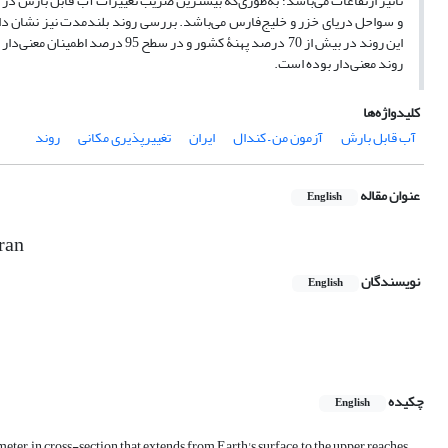
تأثیر ارتفاعات می‌باشد؛ به‌طوری‌که بیشتر‏ین ضریب تغییرات آب قابل بارش در ا
و سواحل دریای خزر و خلیج‌فارس می‌باشد. بررسی روند بلندمدت نیز نشان دا
این روند در بیش از 70 درصد پهنۀ 
روند معنی‌دار بوده است.
کلیدواژه‌ها
آب قابل بارش
آزمون من – کندال
ایران
تغییرپذیری مکانی
روند
عنوان مقاله
English
ran
نویسندگان
English
چکیده
English
meter in cross-section that extends from Earth's surface to the upper reaches