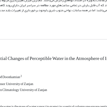
رتفاعات به ‌ویژه در امتداد کوه‌های زاگرس می‌باشد. کم ترین میزان تغییرپذیری مربوط 
د که آب قابل بارش در تمامی ساعت‌های مورد مطالعه در سراسر ایران دارای روند کا
کشور و در سطح 95 درصد اطمینان معنی‌دار می‌باشد؛ اما در همه ساعات، نواحی جنوب شرق با وجود برخورداری از تغییرات ب
al Changes of Perceptible Water in the Atmosphere of I
2
M Doostkamian
sor, University of Zanjan,
 Climatology, University of Zanjan
le water is the mass of water vapor (in grams) in a vertical column one square centi