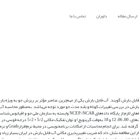
ارسال مقاله
داوران
تماس با ما
قابل بارش ‌گویند. آب قابل بارش یکی از مهم‌ترین عناصر مؤثر بر ریزش جو به ویژه با
 بارش در بررسی تغییرات کوتاه و بلند مدت جو مورد توجه می‌باشد. به‌منظور محاسبه آب
جو ایران و روند تغییرات آن، ارتفاع آب قابل بارش روزانه محاسبه گردید. داده‌های لازم از پایگاه داده‌های NCEP/NCAR وابسته به س
طی دورۀ 1389- 1341 به‌دست آمد. این داده‌ها با تفکیک زمانی 4 ساعته (ساعت‌های، 00، 06، 2
زار Surfer بهره گرفته شد. نتایج حاصل از این مطالعه نشان داد که ضریب تغییرپذیری مکانی آب قابل بارش در ایران بسیا