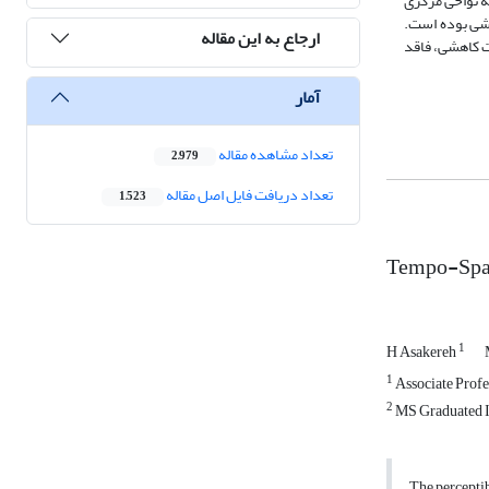
به نواحی مرکزی
هشی بوده است.
ارجاع به این مقاله
لند مدت کاهشی، فاقد
آمار
تعداد مشاهده مقاله
2,979
تعداد دریافت فایل اصل مقاله
1,523
Tempo-Spati
1
H Asakereh
1
Associate Profes
2
MS Graduated In
The perceptib