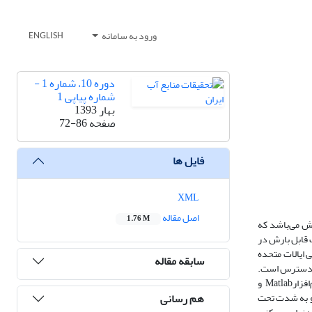
ورود به سامانه
ENGLISH
دوره 10، شماره 1 -
شماره پیاپی 1
بهار 1393
صفحه
72-86
فایل ها
XML
اصل مقاله
1.76 M
رش می‌باشد که
 قابل بارش در
ازمان ملی جو و اقیانوس‌شناسی ایالات ‌متحده
سابقه مقاله
1 و 18 به‌وقت گرینویچ) و توان تفکیک مکانی 5/2 × 5/2 درجه قوسی در دسترس است.
در این مطالعه به منظور تحلیل روند از روش رگرسیون و آزمون من-کندال بهره گرفته شد. برای انجام محاسبات از امکانات برنامه‌نویسی در محیط نرم‌افزارGrads و نرم‌افزارMatlab و
هم رسانی
ر زیاد و به شدت تحت