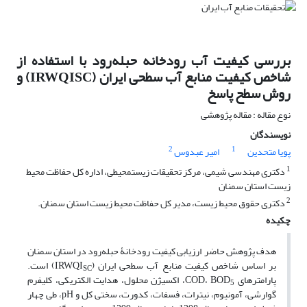
بررسی کیفیت آب رودخانه حبله‌رود با استفاده از
شاخص کیفیت منابع آب سطحی ایران (IRWQISC) و
روش سطح پاسخ
نوع مقاله : مقاله پژوهشی
نویسندگان
2
1
پویا متحدین
امیر عبدوس
1
دکتری مهندسی شیمی، مرکز تحقیقات زیست‎محیطی، اداره کل حفاظت محیط
زیست استان سمنان
2
دکتری حقوق محیط زیست، مدیر کل حفاظت محیط زیست استان سمنان.
چکیده
هدف پژوهش حاضر ارزیابی کیفیت رودخانۀ حبله­‌رود در استان سمنان
بر ‌اساس شاخص کیفیت منابع آب سطحی ایران (IRWQI
) است.
SC
پارامترهای COD، BOD
، اکسیژن محلول، هدایت الکتریکی، کلیفرم
5
گوارشی، آمونیوم، نیترات، فسفات، کدورت، سختی کل و pH، طی چهار