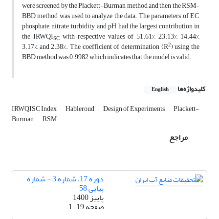
were screened by the Plackett-Burman method and then the RSM-
BBD method was used to analyze the data. The parameters of EC,
phosphate, nitrate, turbidity, and pH had the largest contribution in
the IRWQI
with respective values of 51.61%, 23.13%, 14.44%,
SC
2
3.17%, and 2.38%. The coefficient of determination (R
) using the
BBD method was 0.9982 which indicates that the model is valid.
کلیدواژه‌ها
English
IRWQISC Index
Hableroud
Design of Experiments
Plackett-
Burman
RSM
مراجع
دوره 17، شماره 3 - شماره
پیاپی 58
پاییز 1400
صفحه
1-19