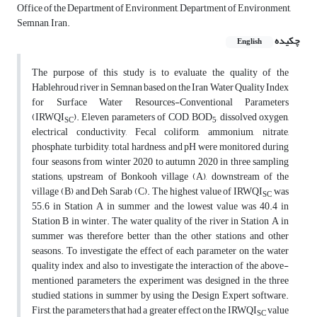
Office of the Department of Environment, Department of Environment,
Semnan, Iran.
چکیده
English
The purpose of this study is to evaluate the quality of the
Hablehroud river in Semnan based on the Iran Water Quality Index
for Surface Water Resources-Conventional Parameters
(IRWQI
). Eleven parameters of COD, BOD
, dissolved oxygen,
SC
5
electrical conductivity, Fecal coliform, ammonium, nitrate,
phosphate, turbidity, total hardness, and pH were monitored during
four seasons from winter 2020 to autumn 2020 in three sampling
stations; upstream of Bonkooh village (A), downstream of the
village (B) and Deh Sarab (C). The highest value of IRWQI
was
SC
55.6 in Station A in summer and the lowest value was 40.4 in
Station B in winter. The water quality of the river in Station A in
summer was therefore better than the other stations and other
seasons. To investigate the effect of each parameter on the water
quality index and also to investigate the interaction of the above-
mentioned parameters, the experiment was designed in the three
studied stations in summer by using the Design Expert software.
First, the parameters that had a greater effect on the IRWQI
value
SC