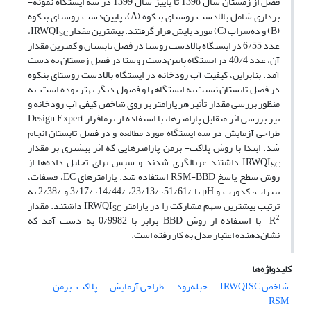
فصل‏ از زمستان سال 1398 تا پاییز سال 1399 در سه ایستگاه­ نمونه‌­
برداری شامل بالا­دست روستای بن­کوه (A)، پایین­‌دست روستای بن­کوه
(B) و ده‌سراب (C) مورد پایش قرار گرفتند. بیشترین مقدار IRWQI
،
SC
عدد 6/55 در ایستگاه بالادست روستا در فصل تابستان و کمترین مقدار
آن، عدد 40/4 در ایستگاه پایین‌­دست روستا در فصل زمستان به دست
آمد. بنابراین، کیفیت آب رودخانه در ایستگاه بالا­دست روستای بن­کوه
در فصل تابستان نسبت به ایستگاه­ها و فصول دیگر بهتر بوده است. به
منظور بررسی مقدار تأثیر هر پارامتر بر روی شاخص کیفی آب رودخانه و
نیز بررسی اثر متقابل پارامترها، با استفاده از نرم­افزار Design Expert
طراحی آزمایش در سه ایستگاه مورد مطالعه و در فصل تابستان انجام
شد. ابتدا با روش پلاکت- برمن پارامترهایی که اثر بیشتری بر مقدار
IRWQI
داشتند غربال­گری شدند و سپس برای تحلیل داده‌­ها از
SC
روش سطح پاسخ RSM-BBD استفاده شد. پارامترهای EC، فسفات،
نیترات، کدورت و pH با %51/61، %23/13، %14/44، %3/17 و %2/38 به
ترتیب بیشترین سهم مشارکت را در پارامتر IRWQI
داشتند. مقدار
SC
2
R
با استفاده از روش BBD برابر با 0/9982 به دست آمد که
نشان‌دهنده اعتبار مدل به کار رفته است.
کلیدواژه‌ها
شاخص IRWQISC
حبله‌رود
طراحی آزمایش
پلاکت-برمن
RSM