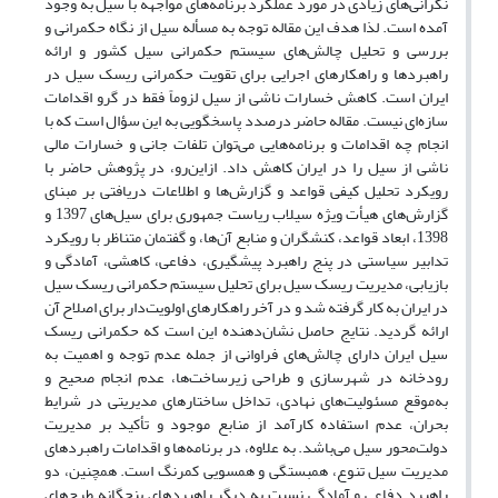
نگرانی‌های زیادی در مورد عملکرد برنامه‌های مواجهه با سیل به وجود
آمده است. لذا هدف این مقاله توجه به مسأله سیل از نگاه حکمرانی و
بررسی و تحلیل چالش‌های سیستم حکمرانی سیل کشور و ارائه
راهبردها و راهکارهای اجرایی برای تقویت حکمرانی ریسک سیل در
ایران است. کاهش خسارات ناشی از سیل لزوماً فقط در گرو اقدامات
سازه‌ای نیست. مقاله حاضر درصدد پاسخگویی به این سؤال است که با
انجام چه اقدامات و برنامه‌هایی می‌توان تلفات جانی و خسارات مالی
ناشی از سیل را در ایران کاهش داد. ازاین‌رو، در پژوهش حاضر با
رویکرد تحلیل کیفی قواعد و گزارش‌ها و اطلاعات دریافتی بر مبنای
گزارش‌های هیأت ویژه سیلاب ریاست جمهوری برای سیل‌های 1397 و
1398، ابعاد قواعد، کنشگران و منابع آن‌ها، و گفتمان متناظر با رویکرد
تدابیر سیاستی در پنج راهبرد پیشگیری، دفاعی، کاهشی، آمادگی و
بازیابی، مدیریت ریسک سیل برای تحلیل سیستم حکمرانی ریسک سیل
در ایران به کار گرفته شد و در آخر راهکارهای اولویت‌دار برای اصلاح آن
ارائه گردید. نتایج حاصل نشان‌دهنده این است که حکمرانی ریسک
سیل ایران دارای چالش‌های فراوانی از جمله عدم توجه و اهمیت به
رودخانه در شهرسازی و طراحی زیرساخت‌ها، عدم انجام صحیح و
به‌موقع مسئولیت‌های نهادی، تداخل ساختارهای مدیریتی در شرایط
بحران، عدم استفاده کارآمد از منابع موجود و تأکید بر مدیریت
دولت‌محور سیل می‌باشد. به علاوه، در برنامه‌ها و اقدامات راهبردهای
مدیریت سیل تنوع، همبستگی و همسویی کمرنگ است. همچنین، دو
راهبرد دفاعی و آمادگی نسبت به دیگر راهبردهای پنج‎گانه طرح‌های