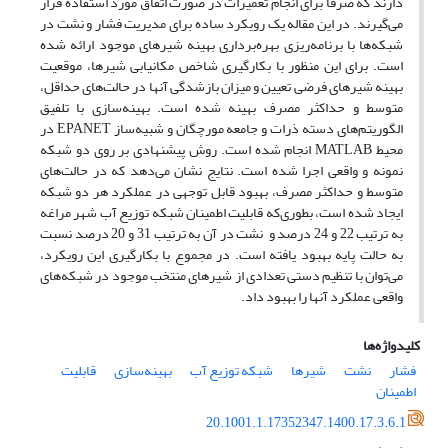
دارند که صرفاً برای انجام تعمیرات در صورت اتفاق مورد استفاده قرار
می‌گیرند. در این مقاله یک رویکرد ساده برای مدیریت فشار و نشت در
شبکه‌ها با برنامه‌ریزی بهره‌برداری بهینه شیرهای موجود ارائه شده
است. برای این منظور با بکارگیری شاخص‌ مکانیابی شیرها، موقعیت
بهینه شیرهای فرضی تعیین و میزان بازشدگی آنها در حالت‌های حداقل،
متوسط و حداکثر مصرف بهینه شده است. بهینه‌سازی با تلفیق
الگوریتم‌های دسته ذرات و جامعه مورچگان و شبیه‌ساز EPANET در
محیط MATLAB انجام شده است. روش پیشنهادی بر روی دو شبکه
نمونه و واقعی اجرا شده است. نتایج نشان می‌دهد که در حالت‌های
متوسط و حداکثر مصرف، بهبود قابل توجهی در عملکرد هر دو شبکه
ایجاد شده است، بطوری‌که قابلیت اطمینان شبکه توزیع آب شهر مراغه
به ترتیب 22 و 24 درصد و نشت در آن به ترتیب 31 و 20 درصد نسبت
به حالت پایه بهبود یافته است. در مجموع با بکارگیری این رویکرد،
می‌توان با تنظیم دستی تعدادی از شیرهای منتخب موجود در شبکه‌های
واقعی عملکرد آنها را بهبود داد.
کلیدواژه‌ها
فشار
نشت
شیرها
شبکه توزیع آب
بهینه‌سازی
قابلیت
اطمینان
20.1001.1.17352347.1400.17.3.6.1